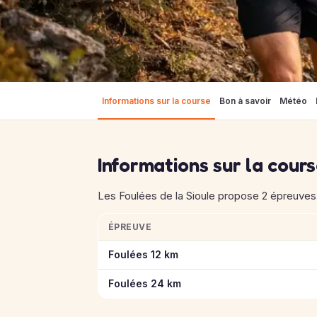
Informations sur la course
Bon à savoir
Météo
Informations sur la cour
Les Foulées de la Sioule propose 2 épreuves d
ÉPREUVE
Informations clés des épreuves de Les Foulé
Foulées 12 km
Foulées 24 km