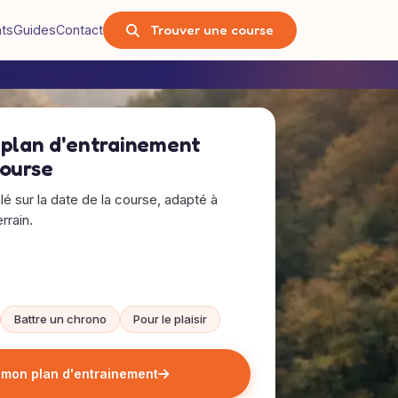
Trouver une course
nts
Guides
Contact
 plan d'entrainement
course
alé sur la date de la course, adapté à
rrain.
Battre un chrono
Pour le plaisir
 mon plan d'entrainement