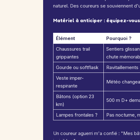
naturel. Des coureurs se souviennent d'u
Matériel à anticiper : équipez-vou
Élément
Pourquoi ?
Chaussures trail
Sentiers glissa
grippantes
chute mémorabl
Gourde ou softflask
Ravitaillements
Veste imper-
Météo changean
respirante
Bâtons (option 23
500 m D+ deman
km)
Lampes frontales ?
Pas nocturne, ma
Un coureur aguerri m'a confié : "Mes bâ