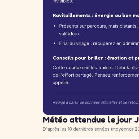
invisibles."
Ravitaillements : énergie au bon 
Présents sur parcours, mais distants.
salé/doux.
Final au village : récupérez en admiran
Conseils pour briller : émotion et 
Cette course unit les trailers. Débutants
de l'effort partagé. Pensez renforcement
appelle.
Rédigé à partir de données officielles et de retou
Météo attendue le jour J
D'après les 10 dernières années (moyennes 2