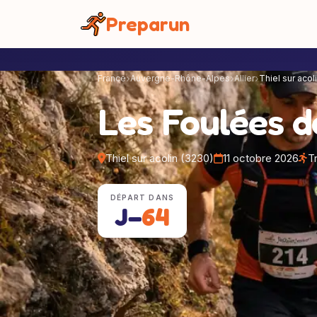
Panneau de gestion des cookies
Preparun
France
Auvergne-Rhône-Alpes
Allier
Thiel sur acol
Les Foulées d
Thiel sur acolin (3230)
11 octobre 2026
Tr
DÉPART DANS
J−
64