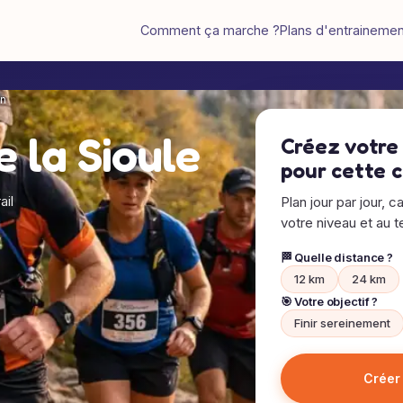
Comment ça marche ?
Plans d'entraineme
in
e la Sioule
Créez votre
pour cette 
ail
Plan jour par jour, c
votre niveau et au te
🏁 Quelle distance ?
12 km
24 km
🎯 Votre objectif ?
Finir sereinement
Créer