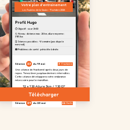
Votre plan d'entrainement
Les Foulées de la Sioule - 11 octobre 2026
Profil Hugo
⏱️ Objectif : viser 3h50
💪 Niveau : distance max : 26 km, allure moyenne :
5'18''/km
🗓️ Séances possibles : 4/semaine (pas dispo le
mercredi)
🏥 Problèmes de santé : périostite à droite
23
Séance
du 19 mai
Fractionné
Une séance de fractionné après deux jours de
repos. Tenez bien jusqu'aux derniers intervalles.
Cette séance développera votre endurance
nécessaire pour le marathon.
12 x 1’30 Allure 5km / 1’30 EF
Télécharger
24
Séance
du 20 mai
Renfo
Aujourd'hui, nous focalisons un travail sur les
cuisses afin d'absorber le dénivelé prévu à
Toulouse.
4 séries
2 séries
4 séries
de 20
de 20
de 20
répétitions
répétitions
répétitions