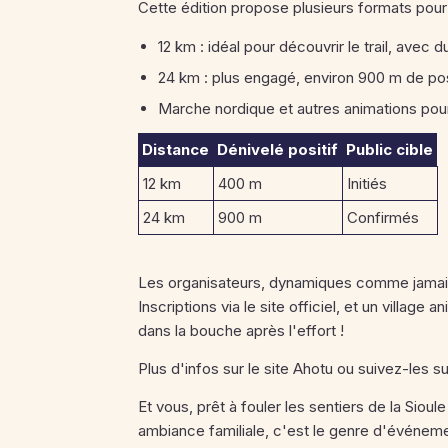
Cette édition propose plusieurs formats pour 
12 km : idéal pour découvrir le trail, avec
24 km : plus engagé, environ 900 m de posi
Marche nordique et autres animations pour 
Distance
Dénivelé positif
Public cible
12 km
400 m
Initiés
24 km
900 m
Confirmés
Les organisateurs, dynamiques comme jamais,
Inscriptions via le site officiel, et un villa
dans la bouche après l'effort !
Plus d'infos sur le site Ahotu ou suivez-les s
Et vous, prêt à fouler les sentiers de la Sioul
ambiance familiale, c'est le genre d'événemen