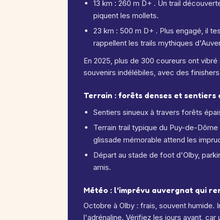
13 km : 260 m D+ . Un trail découvert
piquent les mollets.
23 km : 500 m D+ . Plus engagé, il te
rappellent les trails mythiques d'Auve
En 2025, plus de 300 coureurs ont vibré 
souvenirs indélébiles, avec des finishers
Terrain : forêts denses et sentiers
Sentiers sinueux à travers forêts épai
Terrain trail typique du Puy-de-Dôme :
glissade mémorable attend les imprud
Départ au stade de foot d'Olby, park
amis.
Météo : l'imprévu auvergnat qui re
Octobre à Olby : frais, souvent humide. I
l'adrénaline. Vérifiez les jours avant, c