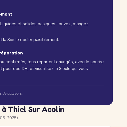
moment
 Liquides et solides basiques : buvez, mangez
t la Sioule couler paisiblement.
préparation
 ou confirmés, tous repartent changés, avec le sourire
 pour ces D+, et visualisez la Sioule qui vous
rs de coureurs.
 à Thiel Sur Acolin
016–2025)