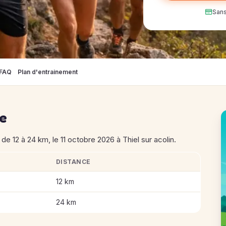
Sans
FAQ
Plan d'entrainement
se
e 12 à 24 km, le 11 octobre 2026 à Thiel sur acolin.
DISTANCE
es de la Sioule
12 km
24 km