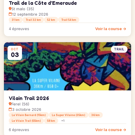
Trail de la Côte d’Emeraude
St malo (35)
12 septembre 2026
31 km
Trail 32 km
52 km
Trail 54 km
Voir la course →
4 épreuves
TRAIL
OCT
03
Vilain Trail 2026
Ferel (56)
3 octobre 2026
Le Vilain Bernard (15km)
La Super Vilaine (35km)
36 km
Le Vilain Trail (55km)
58 km
+1
Voir la course →
6 épreuves