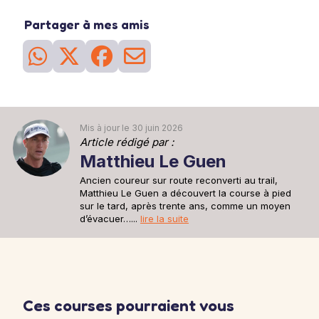
La sortie longue de la semaine. Vous risquez de ressentir la
fatigue mais cela prépare votre corps à affronter le 'mur' qui vous
Partager à mes amis
attend en général autour des km 25-30 d'un marathon.
2h30 à 6'05''/km
26
Séance
du 28 mai
Sortie recup
Une sortie recup de 30min pour se remettre en jambe après la
sortie longue d'avant hier.
30min à 6'15''/km
Mis à jour le 30 juin 2026
Article rédigé par :
Matthieu Le Guen
Ancien coureur sur route reconverti au trail,
Matthieu Le Guen a découvert la course à pied
sur le tard, après trente ans, comme un moyen
d’évacuer…...
lire la suite
Ces courses pourraient vous