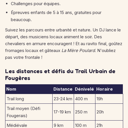
Challenges pour équipes.
Épreuves enfants de 5 à 15 ans, gratuites pour
beaucoup.
Suivez les parcours entre urbanité et nature. Un DJ lance le
départ, des musiciens locaux animent le soir. Des
chevaliers en armure encouragent ! Et au ravito final, goûtez
fromages locaux et gâteaux
La Mère Poulard
. N'oubliez
pas votre frontale !
Les distances et défis du Trail Urbain de
Fougères
Nom
Distance
Dénivelé
Horaire
Trail long
23-24 km
400 m
19h
Trail moyen (Défi
17-19 km
250 m
20h
Fougerais)
Médiévale
9 km
100 m
21h