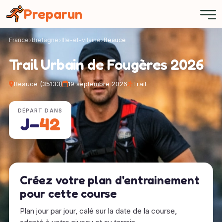
Panneau de gestion des cookies
Preparun
France
Bretagne
Ille-et-vilaine
Beauce
Trail Urbain de Fougères 2026
Beauce (35133)
19 septembre 2026
Trail
DÉPART DANS
J−
42
Créez votre plan d'entrainement
pour cette course
Plan jour par jour, calé sur la date de la course,