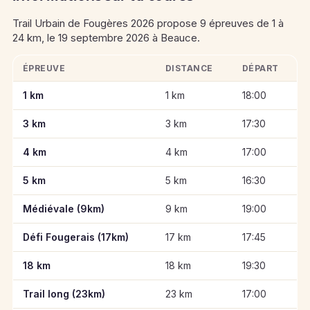
Trail Urbain de Fougères 2026 propose 9 épreuves de 1 à
24 km, le 19 septembre 2026 à Beauce.
ÉPREUVE
DISTANCE
DÉPART
Informations clés des épreuves de Trail Urbain de Fougères 2
1 km
1 km
18:00
3 km
3 km
17:30
4 km
4 km
17:00
5 km
5 km
16:30
Médiévale (9km)
9 km
19:00
Défi Fougerais (17km)
17 km
17:45
18 km
18 km
19:30
Trail long (23km)
23 km
17:00