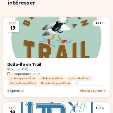
intéresser
TRAIL
SEPT
19
Belle-Île en Trail
Bangor (56)
19 septembre 2026
La Sémaphore (11km)
La Palantine (19km)
La Jean-No (32km)
Trail du Ponant (45km)
Ultra des Vagues (81km)
+1
Voir la course →
6 épreuves
TRAIL
SEPT
18