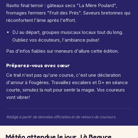
Ravito final terroir : gâteaux secs "La Mère Poulard",
fromages fermiers "Fruit des Prés". Saveurs bretonnes qui
réconfortent l'âme après l'effort.
DJ au départ, groupes musicaux locaux tout du long.
Oubliez vos écouteurs, l'ambiance pulse!
Pas d'infos fiables sur meneurs d'allure cette édition.
Préparez-vous avec cœur
Ce trail n'est pas qu'une course, c'est une déclaration
d'amour à Fougères. Travaillez escaliers et D+ en séance
courte, simulez la nuit pour sentir la magie. Vos coureurs
vont vibrer!
Rédigé à partir de données officielles et de retours de coureurs.
Météo attendue le jour J à Beauce