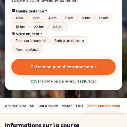
adapté à votre niveau et au terrain.
🏁 Quelle distance ?
1 km
3 km
4 km
5 km
9 km
17 km
18 km
23 km
24 km
🎯 Votre objectif ?
Finir sereinement
Battre un chrono
Pour le plaisir
Créer mon plan d'entrainement
Sans carte bancaire requise
Gratuit
mations sur la course
Bon à savoir
Météo
FAQ
Plan d'entrainement
Informations sur la course