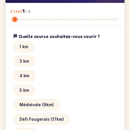
1
/ 9
ÉTAPE
🏁 Quelle course souhaitez-vous courir ?
1 km
3 km
4 km
5 km
Médiévale (9km)
Défi Fougerais (17km)