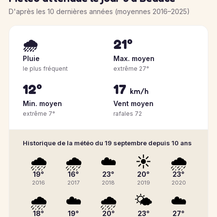
D'après les 10 dernières années (moyennes 2016–2025)
🌧️
21°
Pluie
Max. moyen
le plus fréquent
extrême 27°
12°
17
km/h
Min. moyen
Vent moyen
extrême 7°
rafales 72
Historique de la météo du 19 septembre depuis 10 ans
🌧️
🌧️
☁️
☀️
🌧️
19°
16°
23°
20°
23°
2016
2017
2018
2019
2020
🌧️
☁️
🌧️
🌤️
☁️
18°
19°
20°
23°
27°