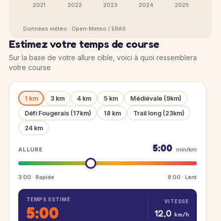
2021
2022
2023
2024
2025
Données météo : Open-Meteo / ERA5
Estimez votre temps de course
Sur la base de votre allure cible, voici à quoi ressemblera
votre course
1 km
3 km
4 km
5 km
Médiévale (9km)
Défi Fougerais (17km)
18 km
Trail long (23km)
24 km
5:00
ALLURE
min/km
3:00 · Rapide
8:00 · Lent
TEMPS ESTIMÉ
VITESSE
5:00
12,0
km/h