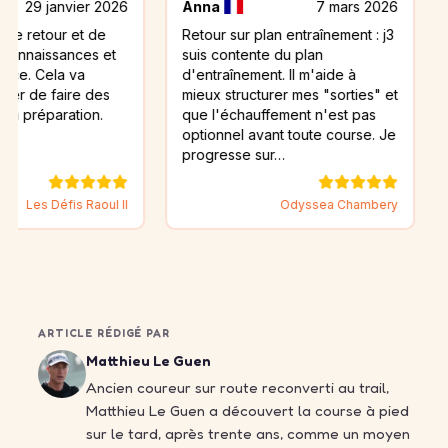
nvier 2026
Anna
7 mars 2026
jean
r et de
Retour sur plan entraînement : j3
J’ai reg
ances et
suis contente du plan
cela m’a 
a va
d'entraînement. Il m'aide à
encore d
aire des
mieux structurer mes "sorties" et
mon objec
ation.
que l'échauffement n'est pas
n’est pa
optionnel avant toute course. Je
mais je 
progresse sur…
fis Raoul II
Odyssea Chambery
ARTICLE RÉDIGÉ PAR
Matthieu Le Guen
Ancien coureur sur route reconverti au trail,
Matthieu Le Guen a découvert la course à pied
sur le tard, après trente ans, comme un moyen