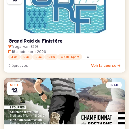
Grand Raid du Finistère
Tregarvan (29)
18 septembre 2026
4 km
6 km
8 km
10 km
GRF18 - Sprint
+4
Voir la course →
9 épreuves
TRAIL
SEPT
12