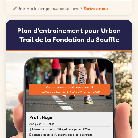
Une info à corriger sur cette fiche ?
Écrivez-nous
Plan d'entrainement pour Urban
Trail de la Fondation du Souffle
Votre plan d'entrainement
Urban Trail de la Fondation du Souffle - 20 septembre 2026
Profil Hugo
⏱️ Objectif : viser 3h50
💪 Niveau : distance max : 26 km, allure moyenne : 5'18''/km
🗓️ Séances possibles : 4/semaine (pas dispo le mercredi)