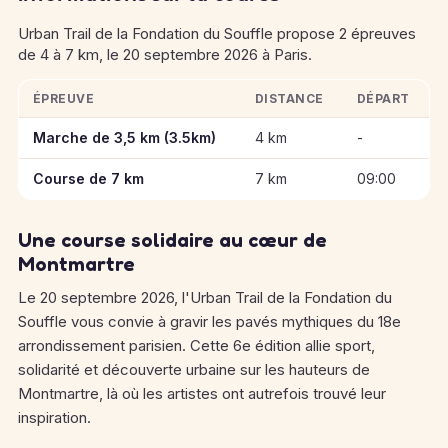
Urban Trail de la Fondation du Souffle propose 2 épreuves
de 4 à 7 km, le 20 septembre 2026 à Paris.
ÉPREUVE
DISTANCE
DÉPART
Informations clés des épreuves de Urban Trail de la Fondation
Marche de 3,5 km (3.5km)
4 km
-
Course de 7 km
7 km
09:00
Une course solidaire au cœur de
Montmartre
Le 20 septembre 2026, l'Urban Trail de la Fondation du
Souffle vous convie à gravir les pavés mythiques du 18e
arrondissement parisien. Cette 6e édition allie sport,
solidarité et découverte urbaine sur les hauteurs de
Montmartre, là où les artistes ont autrefois trouvé leur
inspiration.