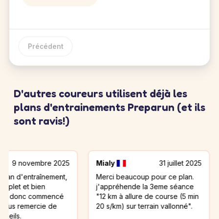
Précédent
D'autres coureurs utilisent déjà les
plans d'entrainements Preparun (et ils
sont ravis!)
vembre 2025
Mialy
31 juillet 2025
Benoi
ntraînement,
Merci beaucoup pour ce plan.
je vai
 bien
j'appréhende la 3eme séance
d'entr
c commencé
"12 km à allure de course (5 min
mesure
mercie de
20 s/km) sur terrain vallonné".
corrid