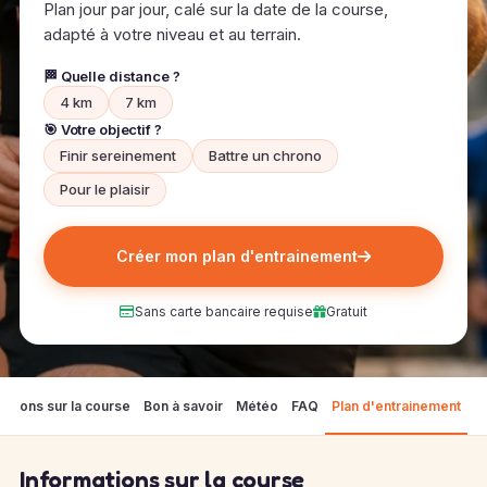
Plan jour par jour, calé sur la date de la course,
adapté à votre niveau et au terrain.
🏁 Quelle distance ?
4 km
7 km
🎯 Votre objectif ?
Finir sereinement
Battre un chrono
Pour le plaisir
Créer mon plan d'entrainement
Sans carte bancaire requise
Gratuit
mations sur la course
Bon à savoir
Météo
FAQ
Plan d'entrainement
Informations sur la course