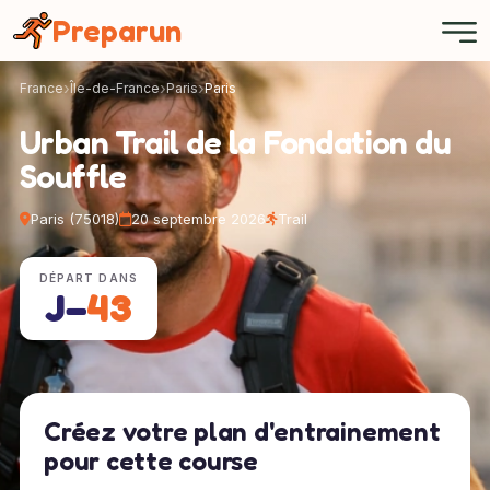
Panneau de gestion des cookies
Preparun
France
Île-de-France
Paris
Paris
Urban Trail de la Fondation du
Souffle
Paris (75018)
20 septembre 2026
Trail
DÉPART DANS
J−
43
Créez votre plan d'entrainement
pour cette course