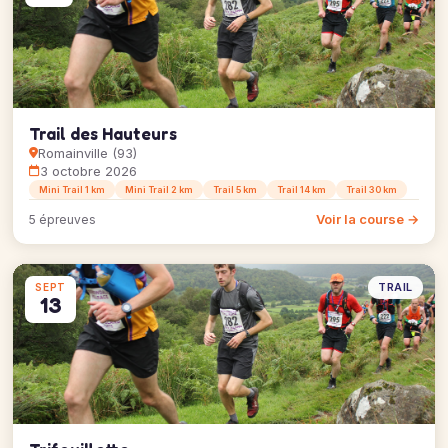
Trail des Hauteurs
Romainville (93)
3 octobre 2026
Mini Trail 1 km
Mini Trail 2 km
Trail 5 km
Trail 14 km
Trail 30 km
Voir la course →
5 épreuves
TRAIL
SEPT
13