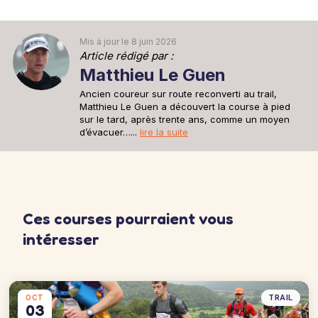
Une sortie recup de 30min pour se remettre en jambe après la
sortie longue d'avant hier.
30min à 6'15''/km
Mis à jour le 8 juin 2026
Article rédigé par :
Matthieu Le Guen
Ancien coureur sur route reconverti au trail,
Matthieu Le Guen a découvert la course à pied
sur le tard, après trente ans, comme un moyen
d’évacuer…...
lire la suite
Ces courses pourraient vous
intéresser
TRAIL
OCT
03