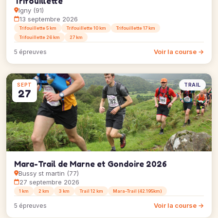
Trifouillette
Igny (91)
13 septembre 2026
Trifouillette 5 km
Trifouillette 10 km
Trifouillette 17 km
Trifouillette 26 km
27 km
Voir la course →
5 épreuves
TRAIL
SEPT
27
Mara-Trail de Marne et Gondoire 2026
Bussy st martin (77)
27 septembre 2026
1 km
2 km
3 km
Trail 12 km
Mara-Trail (42.195km)
Voir la course →
5 épreuves