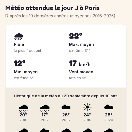
Météo attendue le jour J à Paris
D'après les 10 dernières années (moyennes 2016–2025)
🌧️
22°
Pluie
Max. moyen
le plus fréquent
extrême 31°
12°
17
km/h
Min. moyen
Vent moyen
extrême 6°
rafales 95
Historique de la météo du 20 septembre depuis 10 ans
🌧️
🌧️
☁️
☀️
☁️
20°
17°
26°
24°
28°
2016
2017
2018
2019
2020
🌧️
☁️
🌧️
🌧️
🌧️