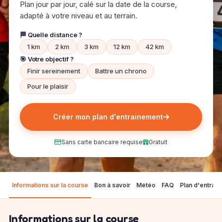
Plan jour par jour, calé sur la date de la course,
adapté à votre niveau et au terrain.
🏁 Quelle distance ?
1 km
2 km
3 km
12 km
42 km
🎯 Votre objectif ?
Finir sereinement
Battre un chrono
Pour le plaisir
Créer mon plan d'entrainement
Sans carte bancaire requise
Gratuit
Informations sur la course
Bon à savoir
Météo
FAQ
Plan d'entrai
Informations sur la course