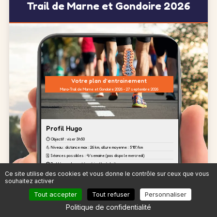
Trail de Marne et Gondoire 2026
Votre plan d'entrainement
Mara-Trail de Marne et Gondoire 2026 - 27 septembre 2026
Profil Hugo
⏱️ Objectif : viser 3h50
💪 Niveau : distance max : 26 km, allure moyenne : 5'18''/km
🗓️ Séances possibles : 4/semaine (pas dispo le mercredi)
🏥 Problèmes de santé : périostite à droite
Ce site utilise des cookies et vous donne le contrôle sur ceux que vous
souhaitez activer
23
Séance
du 19 mai
Fractionné
Tout accepter
Tout refuser
Personnaliser
Une séance de fractionné après deux jours de repos. Tenez bien
jusqu'aux derniers intervalles. Cette séance développera votre
Politique de confidentialité
endurance nécessaire pour le marathon.