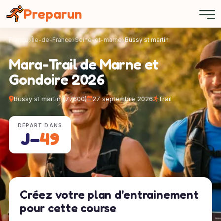
Panneau de gestion des cookies
Preparun
France
Île-de-France
Seine-et-marne
Bussy st martin
Mara-Trail de Marne et
Gondoire 2026
Bussy st martin (77600)
27 septembre 2026
Trail
DÉPART DANS
J−
49
Créez votre plan d'entrainement
pour cette course