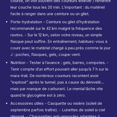
course, on voit souvent des coureurs enlever / remettre
leur couche tous les 20 min. L’important : du matériel
facile à ranger dans une ceinture ou un gilet.
Porte-hydratation - Ceinture ou gilet d’hydratation
recommandé sur le 42 km malgré la fréquence des
ravitos. - Sur le 12 km, selon votre niveau, un simple
flasque peut suffire. En entraînement, habituez-vous à
courir avec le matériel chargé à peu près comme le jour
J : poches, flasques, gels, coupe-vent.
Nutrition - Tester à l’avance : gels, barres, compotes. -
Tenir compte d’un effort pouvant aller jusqu’à 7 h sur le
mara-trail. De nombreux coureurs racontent avoir
“explosé” après le tunnel, pas à cause du dénivelé…
mais par manque de carburant. Le mental lâche vite
quand le glycogène est à zéro.
Accessoires utiles - Casquette ou visière (soleil de
septembre parfois traître). - Lunettes de soleil si ciel
dégagé. - Chaussettes anti-ampoules adaptées à