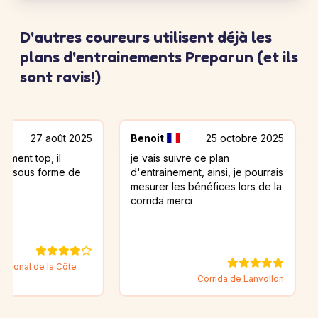
D'autres coureurs utilisent déjà les
plans d'entrainements Preparun (et ils
sont ravis!)
 août 2025
Benoit
25 octobre 2025
Olivier
, il
je vais suivre ce plan
J'ai lu 
forme de
d'entrainement, ainsi, je pourrais
il est tr
mesurer les bénéfices lors de la
expliqu
corrida merci
ce jour.
tous vos
 la Côte
Corrida de Lanvollon