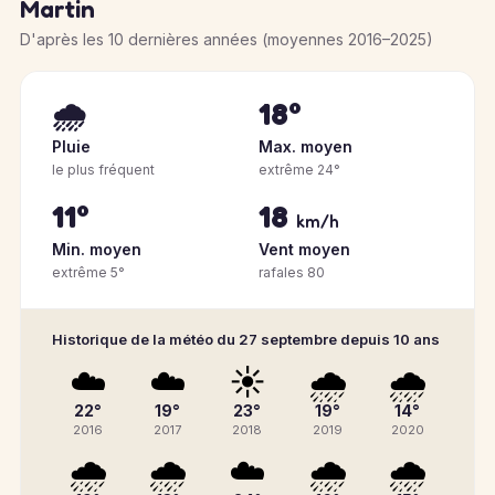
Martin
D'après les 10 dernières années (moyennes 2016–2025)
🌧️
18°
Pluie
Max. moyen
le plus fréquent
extrême 24°
11°
18
km/h
Min. moyen
Vent moyen
extrême 5°
rafales 80
Historique de la météo du 27 septembre depuis 10 ans
☁️
☁️
☀️
🌧️
🌧️
22°
19°
23°
19°
14°
2016
2017
2018
2019
2020
🌧️
🌧️
☁️
🌧️
🌧️