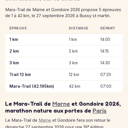
Mara-Trail de Marne et Gondoire 2026 propose 5 épreuves
de 1 à 42 km, le 27 septembre 2026 à Bussy st martin.
ÉPREUVE
DISTANCE
DÉPART
Informations clés des épreuves de Mara-Trail de Marne et Go
1 km
1 km
14:00
2 km
2 km
14:15
3 km
3 km
14:30
Trail 12 km
12 km
07:20
Mara-Trail (42.195km)
42 km
07:00
Le Mara-Trail de
Marne
et Gondoire 2026,
marathon nature aux portes de
Paris
Le Mara-Trail de
Marne
et Gondoire fera son retour le
dimanche 27 septembre 2026 pour une 19ᵉ édition