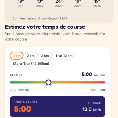
19°
13°
24°
16°
15°
2021
2022
2023
2024
2025
Données météo : Open-Meteo / ERA5
Estimez votre temps de course
Sur la base de votre allure cible, voici à quoi ressemblera
votre course
1 km
2 km
3 km
Trail 12 km
Mara-Trail (42.195km)
5:00
ALLURE
min/km
3:00 · Rapide
8:00 · Lent
TEMPS ESTIMÉ
VITESSE
5:00
12,0
km/h