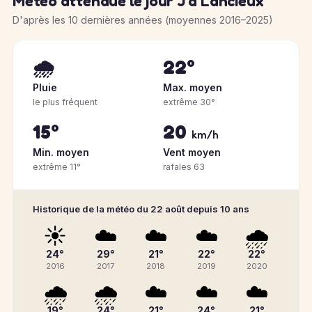
Météo attendue le jour J à Lancieux
D'après les 10 dernières années (moyennes 2016–2025)
🌧️
22°
Pluie
Max. moyen
le plus fréquent
extrême 30°
15°
20
km/h
Min. moyen
Vent moyen
extrême 11°
rafales 63
Historique de la météo du 22 août depuis 10 ans
☀️
☁️
☁️
☁️
🌧️
24°
29°
21°
22°
22°
2016
2017
2018
2019
2020
🌧️
🌧️
☁️
☁️
☁️
19°
24°
21°
24°
21°