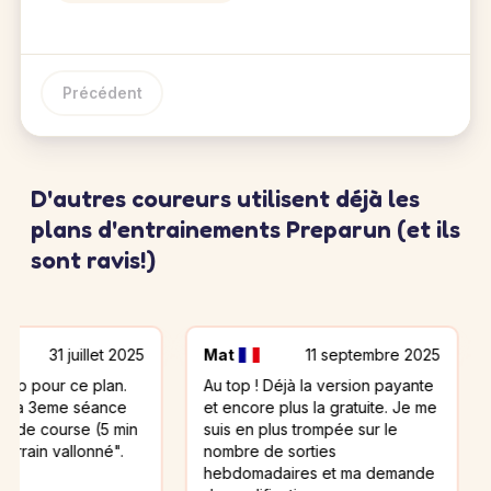
Précédent
D'autres coureurs utilisent déjà les
plans d'entrainements Preparun (et ils
sont ravis!)
 juillet 2025
Mat
11 septembre 2025
eric
ce plan.
Au top ! Déjà la version payante
Bien co
e séance
et encore plus la gratuite. Je me
blessé 
rse (5 min
suis en plus trompée sur le
J'ai dû
allonné".
nombre de sorties
de cours
hebdomadaires et ma demande