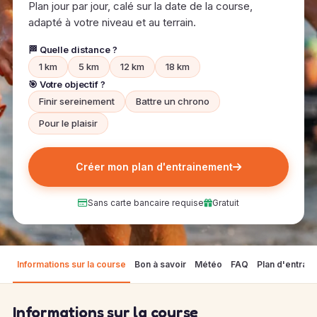
Plan jour par jour, calé sur la date de la course,
adapté à votre niveau et au terrain.
🏁 Quelle distance ?
1 km
5 km
12 km
18 km
🎯 Votre objectif ?
Finir sereinement
Battre un chrono
Pour le plaisir
Créer mon plan d'entrainement
Sans carte bancaire requise
Gratuit
Informations sur la course
Bon à savoir
Météo
FAQ
Plan d'entrai
Informations sur la course