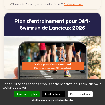
Une info à corriger sur cette fiche ?
Écrivez-nous
Plan d'entrainement pour Défi-
Swimrun de Lancieux 2026
Votre plan d'entrainement
Défi-Swimrun de Lancieux 2026 - 22 août 2026
Ce site utilise des cookies et vous donne le contrôle sur ceux que vous
Profil Hugo
souhaitez activer
⏱️ Objectif : viser 3h50
Tout accepter
Tout refuser
Personnaliser
💪 Niveau : distance max : 26 km, allure moyenne : 5'18''/km
Politique de confidentialité
🗓️ Séances possibles : 4/semaine (pas dispo le mercredi)
🏥 Problèmes de santé : périostite à droite