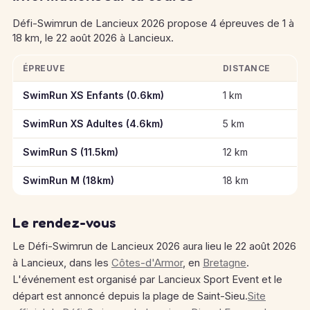
Défi-Swimrun de Lancieux 2026 propose 4 épreuves de 1 à
18 km, le 22 août 2026 à Lancieux.
ÉPREUVE
DISTANCE
Informations clés des épreuves de Défi-Swimrun de Lancieux
SwimRun XS Enfants (0.6km)
1 km
SwimRun XS Adultes (4.6km)
5 km
SwimRun S (11.5km)
12 km
SwimRun M (18km)
18 km
Le rendez-vous
Le Défi-Swimrun de Lancieux 2026 aura lieu le 22 août 2026
à Lancieux, dans les
Côtes-d'Armor
, en
Bretagne
.
L'événement est organisé par Lancieux Sport Event et le
départ est annoncé depuis la plage de Saint-Sieu.
Site