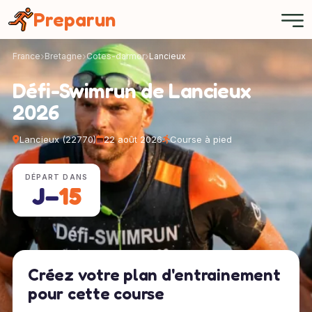
Panneau de gestion des cookies
Preparun
France
Bretagne
Cotes-darmor
Lancieux
Défi-Swimrun de Lancieux
2026
Lancieux (22770)
22 août 2026
Course à pied
DÉPART DANS
J−
15
Créez votre plan d'entrainement
pour cette course