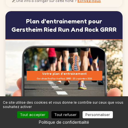
Une info à corriger sur cette fiche ?
Écrivez-nous
Plan d'entrainement pour
Gerstheim Ried Run And Rock GRRR
Votre plan d'entrainement
Gerstheim Ried Run And Rock GRRR - 20 septembre 2026
Profil Hugo
Ce site utilise des cookies et vous donne le contrôle sur ceux que vous
souhaitez activer
⏱️ Objectif : viser 3h50
💪 Niveau : distance max : 26 km, allure moyenne : 5'18''/km
Tout accepter
Tout refuser
Personnaliser
🗓️ Séances possibles : 4/semaine (pas dispo le mercredi)
Politique de confidentialité
🏥 Problèmes de santé : périostite à droite