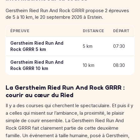
Gerstheim Ried Run And Rock GRRR propose 2 épreuves
de 5 à 10 km, le 20 septembre 2026 à Erstein.
ÉPREUVE
DISTANCE
DÉPART
Informations clés des épreuves de Gerstheim Ried Run And 
Gerstheim Ried Run And
5 km
07:30
Rock GRRR 5 km
Gerstheim Ried Run And
10 km
08:30
Rock GRRR 10 km
La Gerstheim Ried Run And Rock GRRR :
courir au cœur du Ried
Il y a des courses qui cherchent le spectaculaire. Et puis il y
a celles qui misent sur l’ambiance, la proximité, le plaisir
simple de courir ensemble. La Gerstheim Ried Run And
Rock GRRR fait clairement partie de cette deuxième
famille. Un événement à taille humaine, posé à Gerstheim,