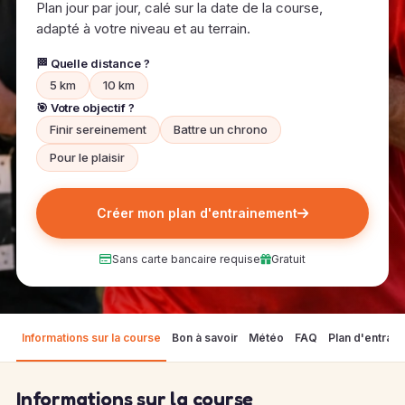
Plan jour par jour, calé sur la date de la course,
adapté à votre niveau et au terrain.
🏁 Quelle distance ?
5 km
10 km
🎯 Votre objectif ?
Finir sereinement
Battre un chrono
Pour le plaisir
Créer mon plan d'entrainement
Sans carte bancaire requise
Gratuit
Informations sur la course
Bon à savoir
Météo
FAQ
Plan d'entrai
Informations sur la course