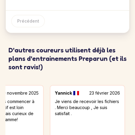
Précédent
D'autres coureurs utilisent déjà les
plans d'entrainements Preparun (et ils
sont ravis!)
mbre 2025
Yannick
23 février 2026
Mathieu
mencer à
Je viens de recevoir les fichiers
J’ai trou
oin
. Merci beaucoup , Je suis
intéressa
ieux de
satisfait .
dosage e
spécifiq
léger étai