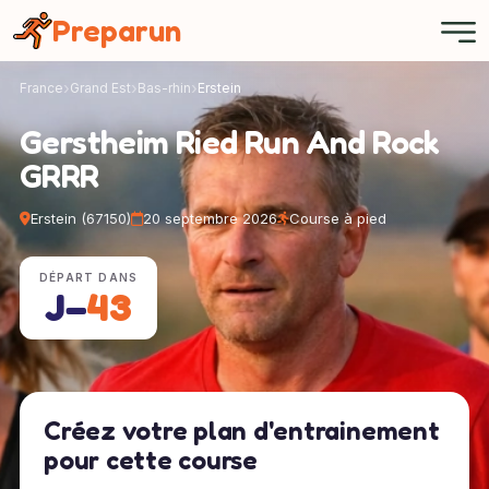
Panneau de gestion des cookies
Preparun
France
Grand Est
Bas-rhin
Erstein
Gerstheim Ried Run And Rock
GRRR
Erstein (67150)
20 septembre 2026
Course à pied
DÉPART DANS
J−
43
Créez votre plan d'entrainement
pour cette course