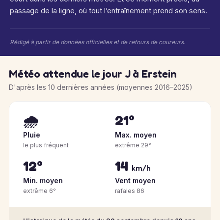
passage de la ligne, où tout l’entraînement prend son sens.
Rédigé à partir de données officielles et de retours de coureurs.
Météo attendue le jour J à Erstein
D'après les 10 dernières années (moyennes 2016–2025)
🌧️
21°
Pluie
Max. moyen
le plus fréquent
extrême 29°
12°
14
km/h
Min. moyen
Vent moyen
extrême 6°
rafales 86