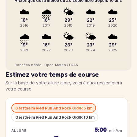
Historique de la météo du 20 septembre depuis 10 ans
☁️
🌧️
🌤️
☁️
☁️
18°
16°
29°
22°
25°
2016
2017
2018
2019
2020
🌧️
☁️
🌤️
🌤️
☁️
19°
16°
26°
23°
29°
2021
2022
2023
2024
2025
Données météo : Open-Meteo / ERA5
Estimez votre temps de course
Sur la base de votre allure cible, voici à quoi ressemblera
votre course
Gerstheim Ried Run And Rock GRRR 5 km
Gerstheim Ried Run And Rock GRRR 10 km
5:00
ALLURE
min/km