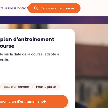
Trouver une course
nts
Guides
Contact
 plan d'entrainement
course
alé sur la date de la course, adapté à
rrain.
Battre un chrono
Pour le plaisir
 mon plan d'entrainement