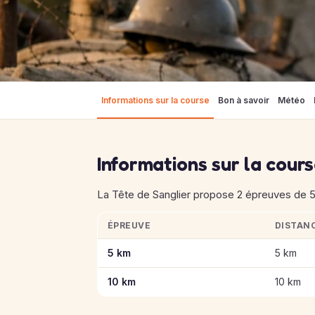
Informations sur la course
Bon à savoir
Météo
Informations sur la cour
La Tête de Sanglier propose 2 épreuves de 5
ÉPREUVE
DISTAN
Informations clés des épreuves de La Tête d
5 km
5 km
10 km
10 km