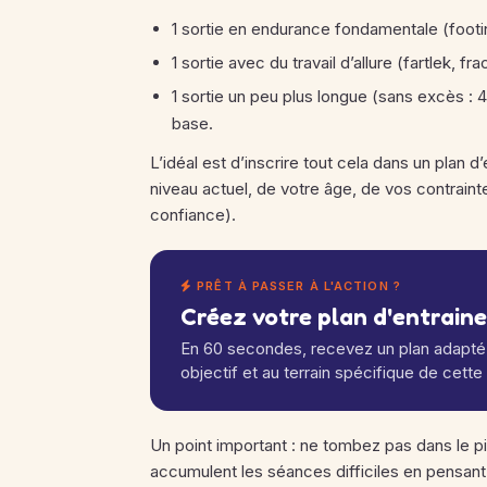
1 sortie en endurance fondamentale (footi
1 sortie avec du travail d’allure (fartlek, fr
1 sortie un peu plus longue (sans excès : 4
base.
L’idéal est d’inscrire tout cela dans un plan 
niveau actuel, de votre âge, de vos contrainte
confiance).
PRÊT À PASSER À L'ACTION ?
Créez votre plan d'entrain
En 60 secondes, recevez un plan adapté 
objectif et au terrain spécifique de cette
Un point important : ne tombez pas dans le 
accumulent les séances difficiles en pensant 