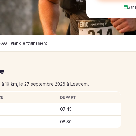
Sans
FAQ
Plan d'entrainement
se
 à 10 km, le 27 septembre 2026 à Lestrem.
CE
DÉPART
e Sanglier
07:45
08:30