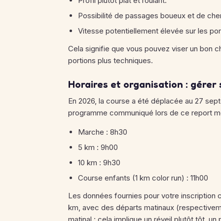
Profil plutôt plat et roulant.
Possibilité de passages boueux et de che
Vitesse potentiellement élevée sur les po
Cela signifie que vous pouvez viser un bon ch
portions plus techniques.
Horaires et organisation : gérer
En 2026, la course a été déplacée au 27 sept
programme communiqué lors de ce report men
Marche : 8h30
5 km : 9h00
10 km : 9h30
Course enfants (1 km color run) : 11h00
Les données fournies pour votre inscription co
km, avec des départs matinaux (respectiveme
matinal : cela implique un réveil plutôt tôt, un