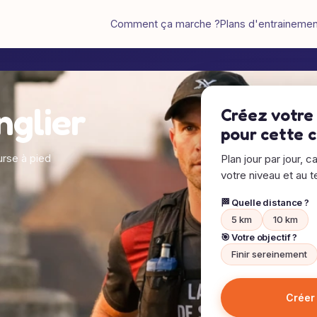
Comment ça marche ?
Plans d'entraineme
nglier
Créez votre
pour cette 
rse à pied
Plan jour par jour, c
votre niveau et au te
🏁 Quelle distance ?
5 km
10 km
🎯 Votre objectif ?
Finir sereinement
Créer