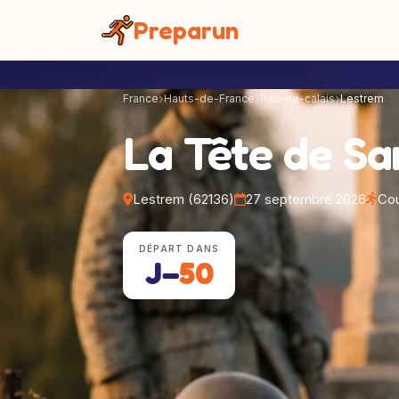
Panneau de gestion des cookies
Preparun
France
Hauts-de-France
Pas-de-calais
Lestrem
La Tête de Sa
Lestrem (62136)
27 septembre 2026
Cou
DÉPART DANS
J−
50