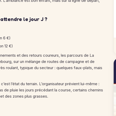
 L’ambiance est bon enfant, mais sur la ligne de départ,
 attendre le jour J ?
on 6 €)
on 12 €)
énements et des retours coureurs, les parcours de La
hebourg, sur un mélange de routes de campagne et de
rès roulant, typique du secteur : quelques faux-plats, mais
’est l’état du terrain. L’organisateur prévient lui-même :
as de pluie les jours précédant la course, certains chemins
 et des zones plus grasses.