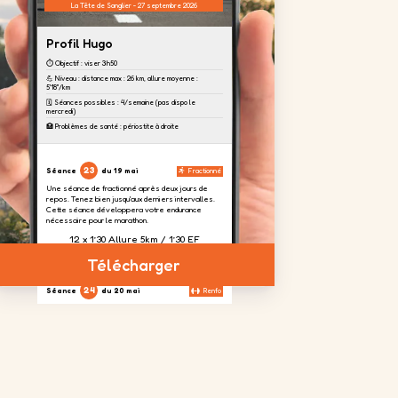
La Tête de Sanglier - 27 septembre 2026
Profil Hugo
⏱️ Objectif : viser 3h50
💪 Niveau : distance max : 26 km, allure moyenne :
5'18''/km
🗓️ Séances possibles : 4/semaine (pas dispo le
mercredi)
🏥 Problèmes de santé : périostite à droite
23
Séance
du 19 mai
Fractionné
Une séance de fractionné après deux jours de
repos. Tenez bien jusqu'aux derniers intervalles.
Cette séance développera votre endurance
nécessaire pour le marathon.
12 x 1’30 Allure 5km / 1’30 EF
Télécharger
24
Séance
du 20 mai
Renfo
Aujourd'hui, nous focalisons un travail sur les
cuisses afin d'absorber le dénivelé prévu à
Toulouse.
4 séries
2 séries
4 séries
de 20
de 20
de 20
répétitions
répétitions
répétitions
sur chaque
jambes