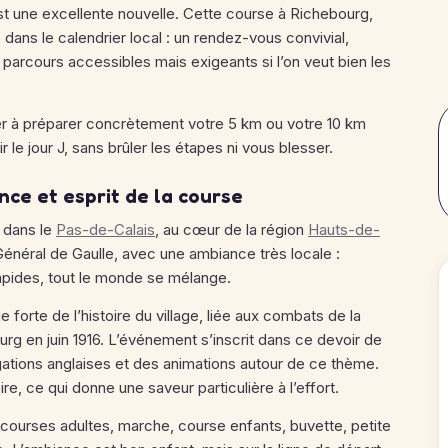
est une excellente nouvelle. Cette course à Richebourg,
e dans le calendrier local : un rendez-vous convivial,
parcours accessibles mais exigeants si l’on veut bien les
ider à préparer concrètement votre 5 km ou votre 10 km
ir le jour J, sans brûler les étapes ni vous blesser.
nce et esprit de la course
 dans le
Pas-de-Calais
, au cœur de la région
Hauts-de-
Général de Gaulle, avec une ambiance très locale :
rapides, tout le monde se mélange.
forte de l’histoire du village, liée aux combats de la
g en juin 1916. L’événement s’inscrit dans ce devoir de
tions anglaises et des animations autour de ce thème.
e, ce qui donne une saveur particulière à l’effort.
: courses adultes, marche, course enfants, buvette, petite