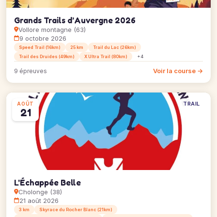
Grands Trails d’Auvergne 2026
Vollore montagne (63)
9 octobre 2026
Speed Trail (16km)
25 km
Trail du Lac (26km)
Trail des Druides (49km)
X Ultra Trail (80km)
+4
Voir la course →
9 épreuves
TRAIL
AOÛT
21
L'Échappée Belle
Cholonge (38)
21 août 2026
3 km
Skyrace du Rocher Blanc (21km)