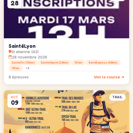
28
SaintéLyon
St etienne (42)
28 novembre 2026
SaintéTic (13km)
SaintéSprint (24km)
35 km
SaintExpress (44km)
78 km
+3
Voir la course →
8 épreuves
TRAIL
OCT
09