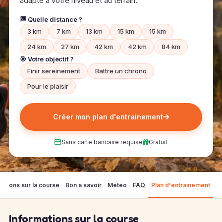
adapté à votre niveau et au terrain.
🏁 Quelle distance ?
3 km
7 km
13 km
15 km
15 km
24 km
27 km
42 km
42 km
84 km
🎯 Votre objectif ?
Finir sereinement
Battre un chrono
Pour le plaisir
Créer mon plan d'entrainement
Sans carte bancaire requise
Gratuit
mations sur la course
Bon à savoir
Météo
FAQ
Plan d'entrainement
Informations sur la course