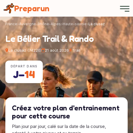
Panneau de gestion des cookies
Preparun
France
Auvergne-Rhône-Alpes
Haute-savoie
La clusaz
Le Bélier Trail & Rando
La clusaz (74220)
21 août 2026
Trail
DÉPART DANS
J−
14
Créez votre plan d'entrainement
pour cette course
Plan jour par jour, calé sur la date de la course,