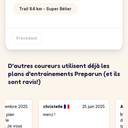
Trail 84 km - Super Bélier
Précédent
D'autres coureurs utilisent déjà les
plans d'entrainements Preparun (et ils
sont ravis!)
 2025
christelle
25 juin 2025
Aurélie
merci !
Merci beauco
d'entraînemen
ous
que le week-