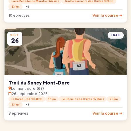
Isère Belledonne Maratrail (42km)
Trail le Parcours des Crêtes (62km)
63 km
+5
Voir la course →
10 épreuves
TRAIL
SEPT
26
Trail du Sancy Mont-Dore
Le mont dore (63)
26 septembre 2026
La Dorée Trail (10.4km)
12 km
Le Chemin des Crêtes (17.9km)
20 km
33 km
+3
Voir la course →
8 épreuves