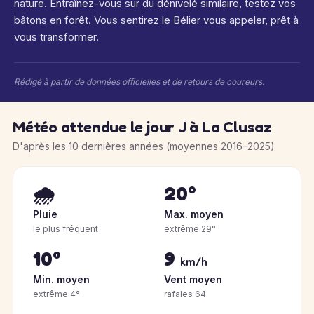
nature. Entraînez-vous sur du dénivelé similaire, testez vos
bâtons en forêt. Vous sentirez le Bélier vous appeler, prêt à
vous transformer.
Rédigé à partir de données officielles et de retours de coureurs.
Météo attendue le jour J à La Clusaz
D'après les 10 dernières années (moyennes 2016–2025)
🌧️
20°
Pluie
Max. moyen
le plus fréquent
extrême 29°
10°
9
km/h
Min. moyen
Vent moyen
extrême 4°
rafales 64