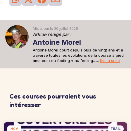
26
Séance
du 28 mai
Sortie recup
Une sortie recup de 30min pour se remettre en jambe après la
sortie longue d'avant hier.
30min à 6'15''/km
Mis à jour le 26 juillet 2026
Article rédigé par :
Antoine Morel
Antoine Morel court depuis plus de vingt ans et a
traversé toutes les évolutions de la course à pied
amateur : du footing « au feeling…...
lire la suite
Ces courses pourraient vous
intéresser
TRAIL
NOV