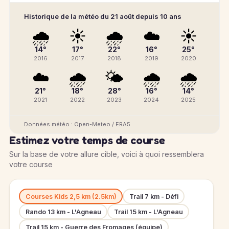
Historique de la météo du 21 août depuis 10 ans
🌧️
☀️
🌧️
☁️
☀️
14°
17°
22°
16°
25°
2016
2017
2018
2019
2020
☁️
🌧️
🌤️
🌧️
🌧️
21°
18°
28°
16°
14°
2021
2022
2023
2024
2025
Données météo : Open-Meteo / ERA5
Estimez votre temps de course
Sur la base de votre allure cible, voici à quoi ressemblera
votre course
Courses Kids 2,5 km (2.5km)
Trail 7 km - Défi
Rando 13 km - L'Agneau
Trail 15 km - L'Agneau
Trail 15 km - Guerre des Fromages (équipe)