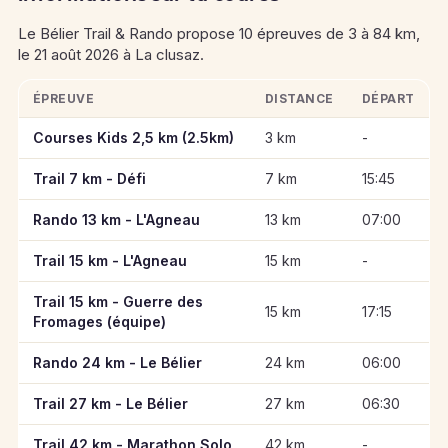
Le Bélier Trail & Rando propose 10 épreuves de 3 à 84 km,
le 21 août 2026 à La clusaz.
ÉPREUVE
DISTANCE
DÉPART
Informations clés des épreuves de Le Bélier Trail & Rando
Courses Kids 2,5 km (2.5km)
3 km
-
Trail 7 km - Défi
7 km
15:45
Rando 13 km - L'Agneau
13 km
07:00
Trail 15 km - L'Agneau
15 km
-
Trail 15 km - Guerre des
15 km
17:15
Fromages (équipe)
Rando 24 km - Le Bélier
24 km
06:00
Trail 27 km - Le Bélier
27 km
06:30
Trail 42 km - Marathon Solo
42 km
-