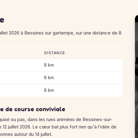
se
let 2026 à Bessines sur gartempe, sur une distance de 8
DISTANCE
ANDAFOULEES 2026
8 km
8 km
8 km
e de course conviviale
uisé ou pas, dans les rues animées de Bessines-sur-
2 juillet 2026. Le cœur bat plus fort rien qu'à l'idée de
nnes autour du 14 juillet.