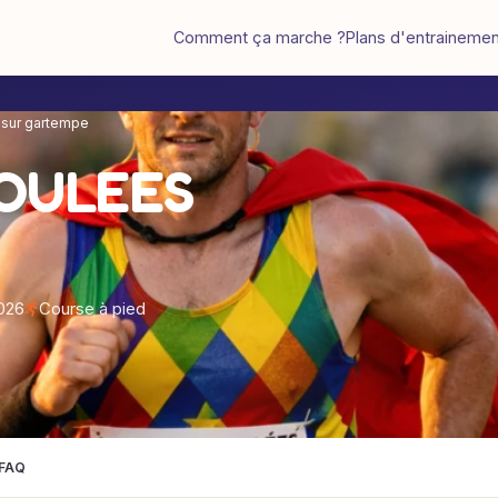
Comment ça marche ?
Plans d'entraineme
 sur gartempe
OULEES
2026
Course à pied
FAQ