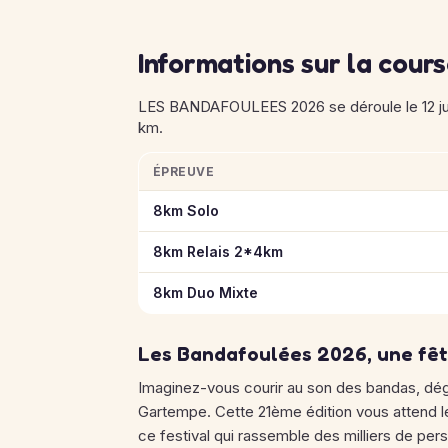
Informations sur la cour
LES BANDAFOULEES 2026 se déroule le 12 juil
km.
ÉPREUVE
Informations clés des épreuves de LES B
8km Solo
8km Relais 2*4km
8km Duo Mixte
Les Bandafoulées 2026, une fêt
Imaginez-vous courir au son des bandas, dég
Gartempe. Cette 21ème édition vous attend le 1
ce festival qui rassemble des milliers de perso