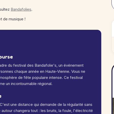
sultez
Bandafolies
.
 et de musique !
course
adre du festival des Bandafolie's, un événement
ersonnes chaque année en Haute-Vienne
. Vous ne
mosphère de fête populaire intense. Ce festival
me un incontournable régional
.
e
 C'est une distance qui demande de la régularité sans
utour changera tout : les bruits, la foule, l'électricité