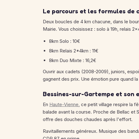
Le parcours et les formules de 
Deux boucles de 4 km chacune, dans le bourg 
Mairie. Vous choisissez : solo à 19h, relais 2
8km Solo : 10€
8km Relais 2*4km : 11€
8km Duo Mixte : 16,2€
Ouvrir aux cadets (2008-2009), juniors, espo
gagnent des prix. Une émotion pure quand la f
Bessines-sur-Gartempe et son 
En
Haute-Vienne
, ce petit village respire la
balade avant la course. Proche de Bellac et S
offre des douches chaudes après l'effort.
Ravitaillements généreux. Musique des bandas
CDR 87 en prime.