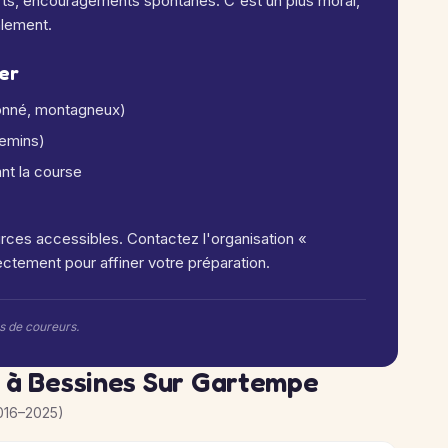
forts, encouragements spontanés. C'est un plus moral,
alement.
ier
llonné, montagneux)
hemins)
ant la course
rces accessibles. Contactez l'organisation «
ctement pour affiner votre préparation.
rs de coureurs.
J à Bessines Sur Gartempe
016–2025)