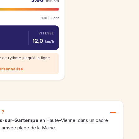
min/km
8:00 · Lent
VITESSE
12,0
km/h
 ce rythme jusqu'à la ligne
ersonnalisé
 ?
s-sur-Gartempe
en Haute-Vienne, dans un cadre
arrivée place de la Mairie.