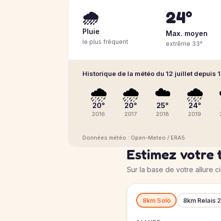
24°
🌧️
Pluie
Max. moyen
le plus fréquent
extrême 33°
Historique de la météo du 12 juillet depuis 
🌧️
🌧️
☁️
🌧️
20°
20°
25°
24°
2016
2017
2018
2019
Données météo : Open-Meteo / ERA5
Estimez votre 
Sur la base de votre allure c
8km Solo
8km Relais 