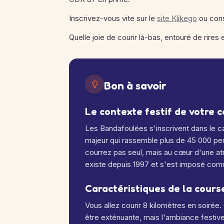
Inscrivez-vous vite sur le
site Klikego
ou con
Quelle joie de courir là-bas, entouré de rires
Bon à savoir
Le contexte festif de votre 
Les Bandafoulées s'inscrivent dans le c
majeur qui rassemble plus de 45 000 p
courrez pas seul, mais au cœur d'une at
existe depuis 1997 et s'est imposé com
Caractéristiques de la cours
Vous allez courir 8 kilomètres en soirée
.
être exténuante, mais l'ambiance festive a