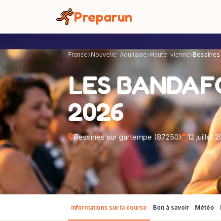
Panneau de gestion des cookies
Preparun
France
Nouvelle-Aquitaine
Haute-vienne
Bessines
LES BANDAF
2026
Bessines sur gartempe (87250)
12 juillet 
Informations sur la course
Bon à savoir
Météo