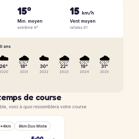
15°
15
km/h
Min. moyen
Vent moyen
extrême 9°
rafales 61
10 ans
☁️
🌧️
☁️
🌧️
🌧️
🌧️
26°
18°
30°
22°
19°
31°
2020
2021
2022
2023
2024
2025
temps de course
ible, voici à quoi ressemblera votre course
2*4km
8km Duo Mixte
5:00