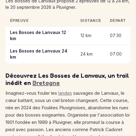
Les Bosses de Lanvaux propose 2 épreuves de 12 à 24 km,
le 20 septembre 2026 à Pluvigner.
ÉPREUVE
DISTANCE
DÉPART
Informations clés des épreuves de Les Bosses de Lanvaux
Les Bosses de Lanvaux 12
12 km
07:30
km
Les Bosses de Lanvaux 24
24 km
07:00
km
Découvrez Les Bosses de Lanvaux, un trail
inédit en
Bretagne
Imaginez-vous fouler les
landes
sauvages de Lanvaux, le
cœur battant, sous un ciel breton changeant. Cette course,
née en 2024 des Foulées Pluvignoises, abandonne les rues
pour des bosses exigeantes. Organisée par l'association loi
1901 fondée en 1989 à Pluvigner, elle promeut la course à
pied avec passion. Les anciens comme Patrick Cadoret