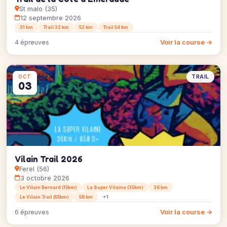
St malo (35)
12 septembre 2026
31 km
Trail 32 km
52 km
Trail 54 km
Voir la course →
4 épreuves
TRAIL
OCT
03
Vilain Trail 2026
Ferel (56)
3 octobre 2026
Le Vilain Bernard (15km)
La Super Vilaine (35km)
36 km
Le Vilain Trail (55km)
58 km
+1
Voir la course →
6 épreuves