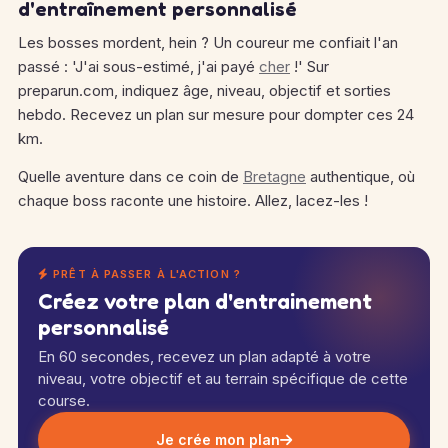
d'entraînement personnalisé
Les bosses mordent, hein ? Un coureur me confiait l'an
passé : 'J'ai sous-estimé, j'ai payé
cher
!' Sur
preparun.com, indiquez âge, niveau, objectif et sorties
hebdo. Recevez un plan sur mesure pour dompter ces 24
km.
Quelle aventure dans ce coin de
Bretagne
authentique, où
chaque boss raconte une histoire. Allez, lacez-les !
PRÊT À PASSER À L'ACTION ?
Créez votre plan d'entrainement
personnalisé
En 60 secondes, recevez un plan adapté à votre
niveau, votre objectif et au terrain spécifique de cette
course.
Je crée mon plan