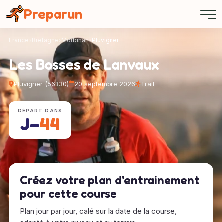
Panneau de gestion des cookies
Preparun
France
Bretagne
Morbihan
Pluvigner
Les Bosses de Lanvaux
Pluvigner (56330)
20 septembre 2026
Trail
DÉPART DANS
J−
44
Créez votre plan d'entrainement
pour cette course
Plan jour par jour, calé sur la date de la course,