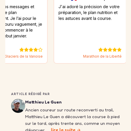
ssages et
J'ai adoré la précision de votre
Ca a 
préparation, le plan nutrition et
’ai pour le
les astuces avant la course.
aguement, je
cer à le
nvier.
s de la Vanoise
Marathon de la Liberté
Ch
ARTICLE RÉDIGÉ PAR
Matthieu Le Guen
Ancien coureur sur route reconverti au trail,
Matthieu Le Guen a découvert la course à pied
sur le tard, après trente ans, comme un moyen
d’évacuer……
lire la suite →