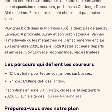
portent encore l'élan fondateur. Une section loisirs anime
une cinquantaine de coureurs, podiums au Challenge Douar
Alré en prime. Et ils entretiennent chemins et patrimoine
local.
Pluvigner blotti dans le
Morbihan
(56), à deux pas de Bieuzy
Lanvaux. À proximité, Auray et son port historique, Vannes
la médiévale ou les mégalithes de Carnac émerveillent. Le
20 septembre 2026, la salle Kozh Kastell accueille départs
et arrivées. Covituroyage recommandé, places limitées !
Les parcours qui défient les coureurs
12 km : Idéal pour tester vos jambes sur bosses.
24 km : L'ultime défi des
landes
.
Inscriptions en ligne via
Klikego
, closes le 19 septembre
2026. Ou sur le site des
Foulées Pluvignoises
.
Préparez-vous avec notre plan