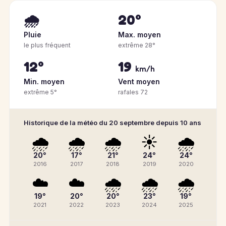
🌧️
20°
Pluie
Max. moyen
le plus fréquent
extrême 28°
12°
19
km/h
Min. moyen
Vent moyen
extrême 5°
rafales 72
Historique de la météo du 20 septembre depuis 10 ans
🌧️
🌧️
🌧️
☀️
🌧️
20°
17°
21°
24°
24°
2016
2017
2018
2019
2020
☁️
☁️
🌧️
🌧️
🌧️
19°
20°
20°
23°
19°
2021
2022
2023
2024
2025