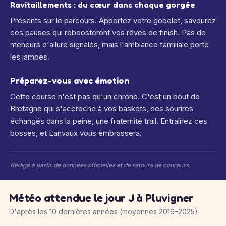
Ravitaillements : du cœur dans chaque gorgée
Présents sur le parcours. Apportez votre gobelet, savourez
ces pauses qui reboosteront vos rêves de finish. Pas de
meneurs d'allure signalés, mais l'ambiance familiale porte
les jambes.
Préparez-vous avec émotion
Cette course n'est pas qu'un chrono. C'est un bout de
Bretagne qui s'accroche à vos baskets, des sourires
échangés dans la peine, une fraternité trail. Entraînez ces
bosses, et Lanvaux vous embrassera.
Rédigé à partir de données officielles et de retours de coureurs.
Météo attendue le jour J à Pluvigner
D'après les 10 dernières années (moyennes 2016–2025)