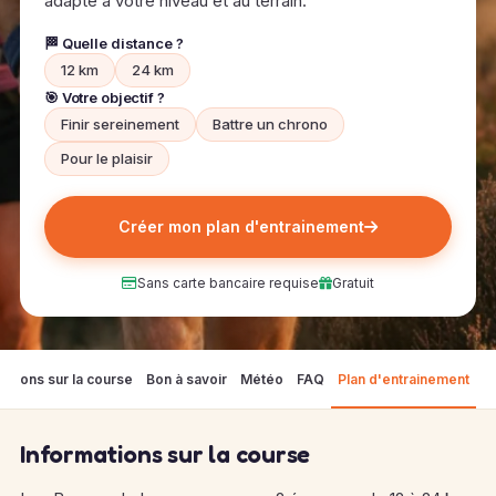
adapté à votre niveau et au terrain.
🏁 Quelle distance ?
12 km
24 km
🎯 Votre objectif ?
Finir sereinement
Battre un chrono
Pour le plaisir
Créer mon plan d'entrainement
Sans carte bancaire requise
Gratuit
mations sur la course
Bon à savoir
Météo
FAQ
Plan d'entrainement
Informations sur la course