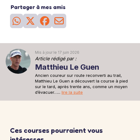
fatigue mais cela prépare votre corps à affronter le 'mur' qui vous
Partager à mes amis
attend en général autour des km 25-30 d'un marathon.
2h30 à 6'05''/km
26
Séance
du 28 mai
Sortie recup
Une sortie recup de 30min pour se remettre en jambe après la
sortie longue d'avant hier.
30min à 6'15''/km
Mis à jour le 17 juin 2026
Article rédigé par :
Matthieu Le Guen
Ancien coureur sur route reconverti au trail,
Matthieu Le Guen a découvert la course à pied
sur le tard, après trente ans, comme un moyen
d’évacuer…...
lire la suite
Ces courses pourraient vous
intéresser