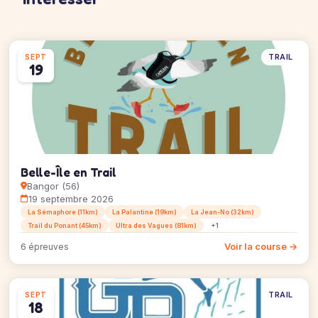
TRAIL
SEPT
19
Belle-Île en Trail
Bangor (56)
19 septembre 2026
La Sémaphore (11km)
La Palantine (19km)
La Jean-No (32km)
Trail du Ponant (45km)
Ultra des Vagues (81km)
+1
Voir la course →
6 épreuves
TRAIL
SEPT
18