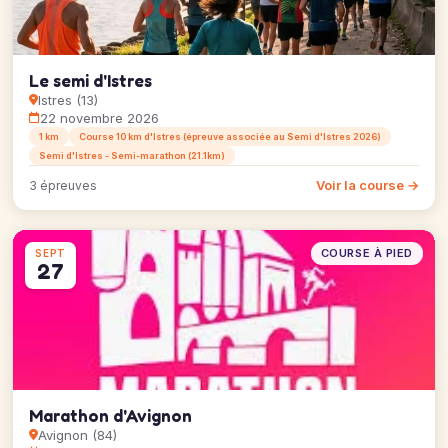
Le semi d'Istres
Istres (13)
22 novembre 2026
1 km
Course 10 km d'Istres (épreuve associée au Semi d'Istres 2026)
Semi d'Istres - Semi-marathon (21.1km)
Voir la course →
3 épreuves
COURSE À PIED
SEPT
27
Marathon d'Avignon
Avignon (84)