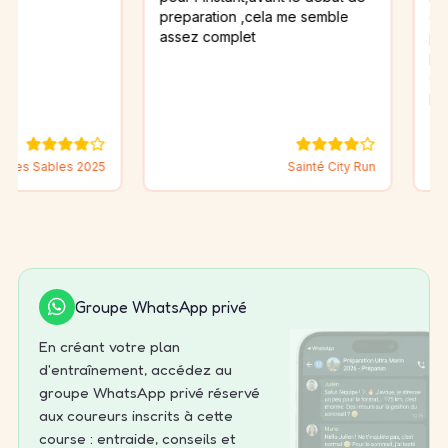
preparation ,cela me semble
complet! Si c’é
assez complet
préciserai en
passif de cour
donnerais enc
perso .
Trail du Saint
 2025
Sainté City Run
2026
Groupe WhatsApp privé
En créant votre plan
d'entraînement, accédez au
groupe WhatsApp privé réservé
aux coureurs inscrits à cette
course : entraide, conseils et