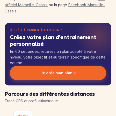
officiel Marseille-Cassis
ou la page
Facebook Marseille-
Cassis
.
PRÊT À PASSER À L'ACTION ?
Créez votre plan d'entrainement
personnalisé
En 60 secondes, recevez un plan adapté à votre
niveau, votre objectif et au terrain spécifique de cette
course.
Je crée mon plan
Parcours des différentes distances
Tracé GPS et profil altimétrique