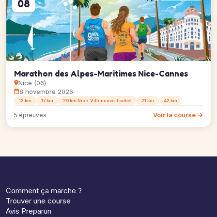
08
Marathon des Alpes-Maritimes Nice-Cannes
Nice (06)
8 novembre 2026
12 km
17 km
20 km Nice-Villeneuve-Loubet
21 km
42 km
Voir la course →
5 épreuves
Comment ça marche ?
Trouver une course
Avis Preparun