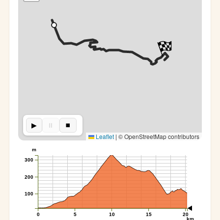
▶︎
⏸︎
⏹︎
Leaflet
|
© OpenStreetMap contributors
m
300
200
100
0
5
10
15
20
km