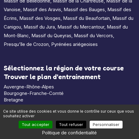
Massif de Belledonne
,
Massif de la Chartreuse
,
Massif de la
Vanoise
,
Massif des Aravis
,
Massif des Bauges
,
Massif des
Écrins
,
Massif des Vosges
,
Massif du Beaufortain
,
Massif du
Canigou
,
Massif du Jura
,
Massif du Mercantour
,
Massif du
Mont-Blanc
,
Massif du Queyras
,
Massif du Vercors
,
Presqu'île de Crozon
,
Pyrénées ariégeoises
Sélectionnez la région de votre course
Trouver le plan d'entrainement
Auvergne-Rhône-Alpes
Bourgogne-Franche-Comté
Bretagne
Centre-Val de Loire
Ce site utilise des cookies et vous donne le contrôle sur ceux que vous
Corse
souhaitez activer
Grand Est
Tout accepter
Tout refuser
Personnaliser
Guadeloupe
Guyane
Politique de confidentialité
Hauts-de-France