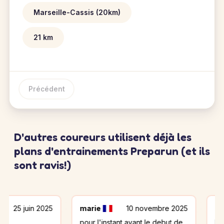
Marseille-Cassis (20km)
21 km
Précédent
D'autres coureurs utilisent déjà les
plans d'entrainements Preparun (et ils
sont ravis!)
 2025
marie
10 novembre 2025
FRANCOIS
pour l'instant,avant le debut de
Première impr