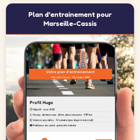
Plan d'entrainement pour
Marseille-Cassis
Votre plan d'entrainement
Marseille-Cassis - 25 octobre 2026
Profil Hugo
⏱️ Objectif : viser 3h50
💪 Niveau : distance max : 26 km, allure moyenne : 5'18''/km
🗓️ Séances possibles : 4/semaine (pas dispo le mercredi)
🏥 Problèmes de santé : périostite à droite