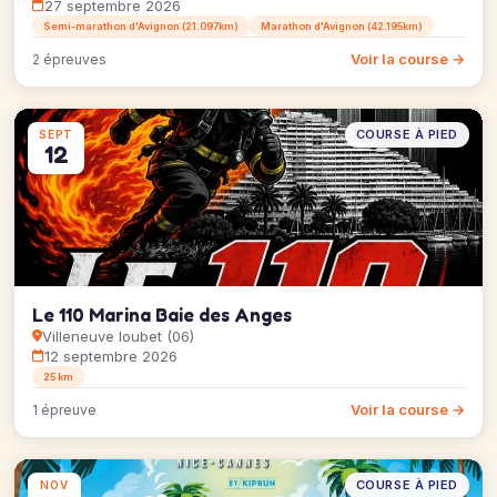
27 septembre 2026
Semi-marathon d'Avignon (21.097km)
Marathon d'Avignon (42.195km)
Voir la course →
2 épreuves
COURSE À PIED
SEPT
12
Le 110 Marina Baie des Anges
Villeneuve loubet (06)
12 septembre 2026
25 km
Voir la course →
1 épreuve
COURSE À PIED
NOV