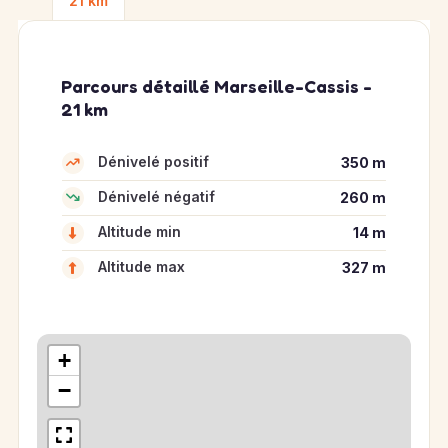
21 km
Parcours détaillé Marseille-Cassis -
21 km
Dénivelé positif
350 m
Dénivelé négatif
260 m
Altitude min
14 m
Altitude max
327 m
+
−