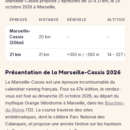
Marseille-Cassis propose 2 épreuves de 20 à 21 km, le 25
octobre 2026 à Marseille.
ÉPREUVE
DISTANCE
DÉNIVELÉ
ALTITUDE
Informations clés des épreuves de Marseille-Cassis
Marseille-
Cassis
20 km
-
-
(20km)
21 km
21 km
+350 m / −260 m
14 – 327 m
Présentation de la Marseille-Cassis 2026
La Marseille-Cassis est une épreuve incontournable du
calendrier running français. Pour sa 47e édition, le rendez-
vous est fixé au dimanche 25 octobre 2026, au départ du
mythique Orange Vélodrome à Marseille, dans les
Bouches-
du-Rhône
(13). La course traverse des sites
emblématiques, dont le célèbre Parc National des
Calanques, et propose une arrivée festive sur les hauteurs