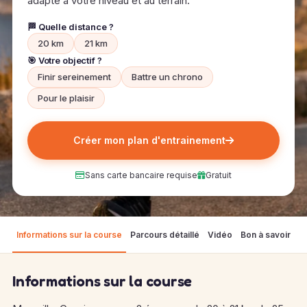
adapté à votre niveau et au terrain.
🏁 Quelle distance ?
20 km
21 km
🎯 Votre objectif ?
Finir sereinement
Battre un chrono
Pour le plaisir
Créer mon plan d'entrainement
Sans carte bancaire requise
Gratuit
Informations sur la course
Parcours détaillé
Vidéo
Bon à savoir
M
Informations sur la course