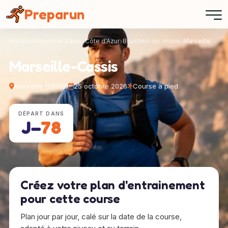
Panneau de gestion des cookies
Preparun
France
Provence-Alpes-Côte d'Azur
Bouches-du-rhone
Marseille
Marseille-Cassis
Marseille (13008)
25 octobre 2026
Course à pied
DÉPART DANS
J−
78
Créez votre plan d'entrainement
pour cette course
Plan jour par jour, calé sur la date de la course,