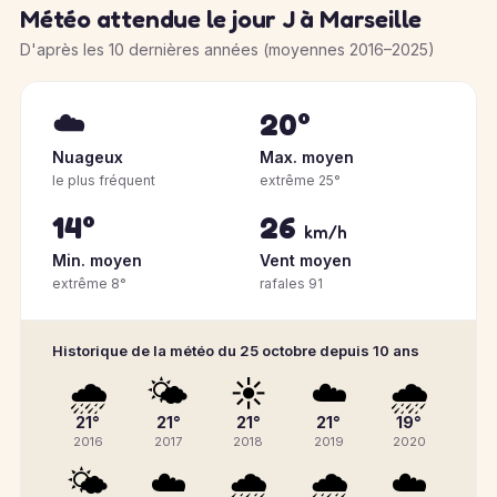
Météo attendue le jour J à Marseille
D'après les 10 dernières années (moyennes 2016–2025)
☁️
20°
Nuageux
Max. moyen
le plus fréquent
extrême 25°
14°
26
km/h
Min. moyen
Vent moyen
extrême 8°
rafales 91
Historique de la météo du 25 octobre depuis 10 ans
🌧️
🌤️
☀️
☁️
🌧️
21°
21°
21°
21°
19°
2016
2017
2018
2019
2020
🌤️
☁️
🌧️
🌧️
☁️