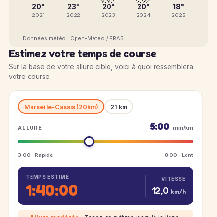
20°
23°
20°
20°
18°
2021
2022
2023
2024
2025
Données météo : Open-Meteo / ERA5
Estimez votre temps de course
Sur la base de votre allure cible, voici à quoi ressemblera
votre course
Marseille-Cassis (20km)
21 km
5:00
ALLURE
min/km
3:00 · Rapide
8:00 · Lent
TEMPS ESTIMÉ
VITESSE
1:40:00
12,0
km/h