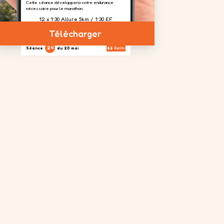
Cette séance développera votre endurance
nécessaire pour le marathon.
12 x 1’30 Allure 5km / 1’30 EF
Télécharger
24
Séance
du 20 mai
Renfo
Aujourd'hui, nous focalisons un travail sur les
cuisses afin d'absorber le dénivelé prévu à
Toulouse.
4 séries
2 séries
4 séries
de 20
de 20
de 20
répétitions
répétitions
répétitions
sur chaque
jambes
25
Séance
du 23 mai
Sortie longue
La sortie longue de la semaine. Vous risquez de
ressentir la fatigue mais cela prépare votre corps
à affronter le 'mur' qui vous attend en général autour
des km 25-30 d'un marathon.
2h30 à 6'05''/km
26
Séance
du 28 mai
Sortie recup
Une sortie recup de 30min pour se remettre en
jambe après la sortie longue d'avant hier.