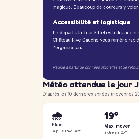
magique. Beaucoup de coureurs y voient 
Accessibilité et logistique
Le départ à la Tour Eiffel est ultra access
Château Rive Gauche vous ramène rapid
l'organisation.
Rédigé à partir de données officielles et de retou
Météo attendue le jour J
D'après les 10 dernières années (moyennes 2
19°
🌧️
Pluie
Max. moyen
le plus fréquent
extrême 25°