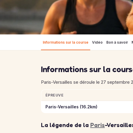
Informations sur la course
Vidéo
Bon à savoir
Informations sur la cour
Paris-Versailles se déroule le 27 septembre 2
ÉPREUVE
Informations clés des épreuves de Paris-Vers
Paris-Versailles (16.2km)
La légende de la
Paris
-Versaille