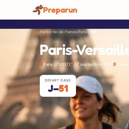
Panneau de gestion des cookies
Preparun
France
Île-de-France
Paris
Paris
Paris-Versaill
Paris (75007)
27 septembre 2026
Cours
DÉPART DANS
J−
51