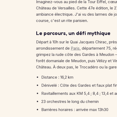
Imaginez-vous au pied de la Tour Eiffel, cœur
Château de Versailles. Cette 47e édition, l
ambiance électrique. J'ai vu des larmes de joi
course, c'est un rite parisien.
Le parcours, un défi mythique
Départ à 10h sur le Quai Jacques Chirac, près d
arrondissement de
Paris
, département 75, r
grimpez la rude côte des Gardes à Meudon – u
forêt domaniale de Meudon, puis Vélizy et Vir
Château. À deux pas, le Trocadéro ou la gare 
Distance : 16,2 km
Dénivelé : Côte des Gardes et faux plat fi
Ravitaillements aux KM 5,4 ; 8,4 ; 13,4 et a
23 orchestres le long du chemin
Barrières horaires : arrivée max 13h30