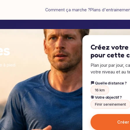
Comment ça marche ?
Plans d'entraineme
es
Créez votre
pour cette 
e à pied
Plan jour par jour, c
votre niveau et au te
🏁 Quelle distance ?
16 km
🎯 Votre objectif ?
Finir sereinement
Créer