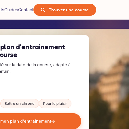
Trouver une course
nts
Guides
Contact
 plan d'entrainement
course
alé sur la date de la course, adapté à
rrain.
Battre un chrono
Pour le plaisir
 mon plan d'entrainement