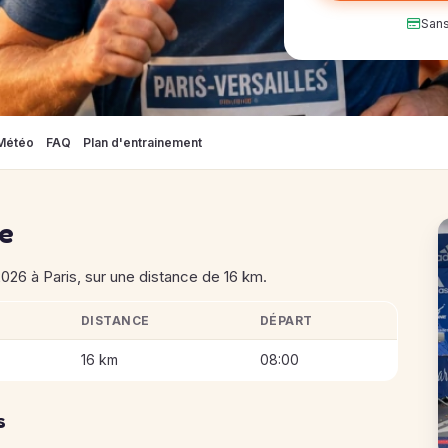
Sans
Météo
FAQ
Plan d'entrainement
se
026 à Paris, sur une distance de 16 km.
DISTANCE
DÉPART
ailles
16 km
08:00
s