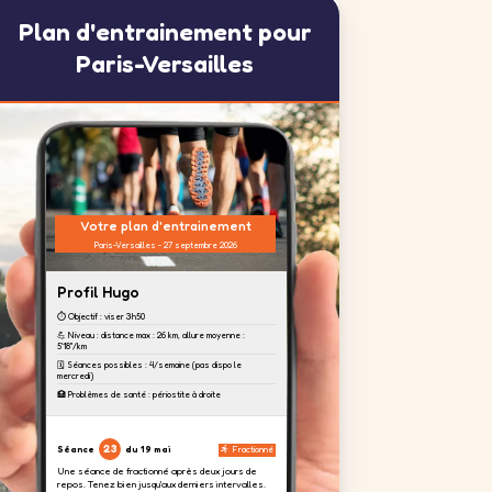
Plan d'entrainement pour
Paris-Versailles
Votre plan d'entrainement
Paris-Versailles - 27 septembre 2026
Profil Hugo
⏱️ Objectif : viser 3h50
💪 Niveau : distance max : 26 km, allure moyenne :
5'18''/km
🗓️ Séances possibles : 4/semaine (pas dispo le
mercredi)
🏥 Problèmes de santé : périostite à droite
23
Séance
du 19 mai
Fractionné
Une séance de fractionné après deux jours de
repos. Tenez bien jusqu'aux derniers intervalles.