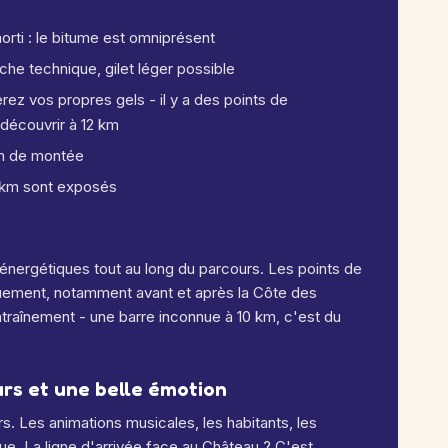
ti : le bitume est omniprésent
he technique, gilet léger possible
rez vos propres gels - il y a des points de
 découvrir à 12 km
 km de montée
 km sont exposés
 énergétiques tout au long du parcours. Les points de
iquement, notamment avant et après la Côte des
ntraînement - une barre inconnue à 10 km, c'est du
rs et une belle émotion
s. Les animations musicales, les habitants, les
e. La ligne d'arrivée face au Château ? C'est