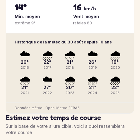
14°
16
km/h
Min. moyen
Vent moyen
extrême 9°
rafales 60
Historique de la météo du 30 août depuis 10 ans
☁️
🌧️
🌧️
☁️
🌧️
26°
22°
21°
26°
18°
2016
2017
2018
2019
2020
🌧️
☁️
🌧️
🌧️
🌧️
21°
27°
20°
21°
22°
2021
2022
2023
2024
2025
Données météo : Open-Meteo / ERA5
Estimez votre temps de course
Sur la base de votre allure cible, voici à quoi ressemblera
votre course