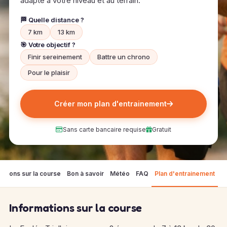
adapté à votre niveau et au terrain.
🏁 Quelle distance ?
7 km
13 km
🎯 Votre objectif ?
Finir sereinement
Battre un chrono
Pour le plaisir
Créer mon plan d'entrainement
Sans carte bancaire requise
Gratuit
mations sur la course
Bon à savoir
Météo
FAQ
Plan d'entrainement
Informations sur la course