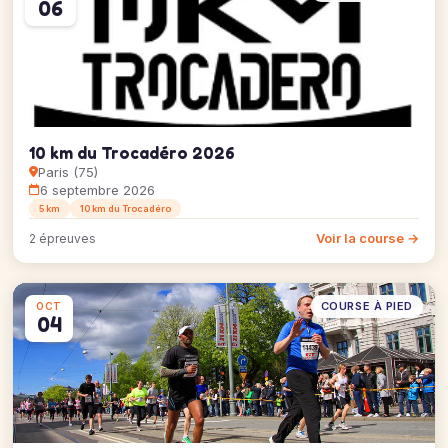
06
10 km du Trocadéro 2026
Paris (75)
6 septembre 2026
5 km
10 km du Trocadéro
Voir la course →
2 épreuves
COURSE À PIED
OCT
04