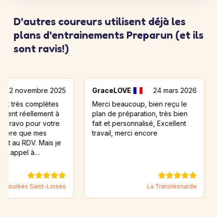
D'autres coureurs utilisent déjà les
plans d'entrainements Preparun (et ils
sont ravis!)
embre 2025
GraceLOVE
24 mars 2026
Toufi
 complètes
Merci beaucoup, bien reçu le
Merci 
ellement à
plan de préparation, très bien
atteind
pour votre
fait et personnalisé, Excellent
ue mes
travail, merci encore
DV. Mais je
l à…
Corrida 
 Saint-Loises
La Transléonarde
Graffe