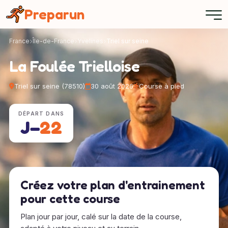
Panneau de gestion des cookies
Preparun
France
Île-de-France
Yvelines
Triel sur seine
La Foulée Trielloise
Triel sur seine (78510)
30 août 2026
Course à pied
DÉPART DANS
J−
22
Créez votre plan d'entrainement
pour cette course
Plan jour par jour, calé sur la date de la course,