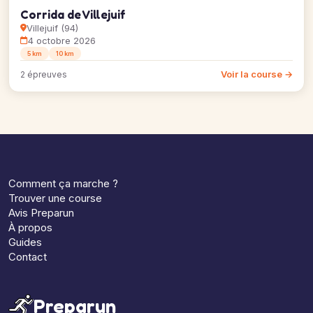
Corrida de Villejuif
Villejuif (94)
4 octobre 2026
5 km
10 km
Voir la course →
2 épreuves
Comment ça marche ?
Trouver une course
Avis Preparun
À propos
Guides
Contact
Preparun