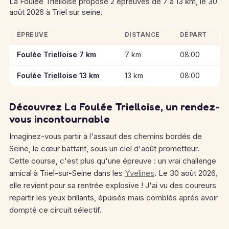
La Foulée Trielloise propose 2 épreuves de 7 à 13 km, le 30
août 2026 à Triel sur seine.
ÉPREUVE
DISTANCE
DÉPART
Informations clés des épreuves de La Foulée Trielloise
Foulée Trielloise 7 km
7 km
08:00
Foulée Trielloise 13 km
13 km
08:00
Découvrez La Foulée Trielloise, un rendez-
vous incontournable
Imaginez-vous partir à l'assaut des chemins bordés de
Seine, le cœur battant, sous un ciel d'août prometteur.
Cette course, c'est plus qu'une épreuve : un vrai challenge
amical à Triel-sur-Seine dans les
Yvelines
. Le 30 août 2026,
elle revient pour sa rentrée explosive ! J'ai vu des coureurs
repartir les yeux brillants, épuisés mais comblés après avoir
dompté ce circuit sélectif.