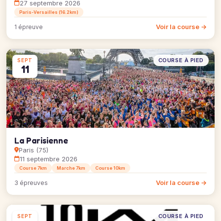
27 septembre 2026
Paris-Versailles (16.2km)
Voir la course →
1 épreuve
COURSE À PIED
SEPT
11
La Parisienne
Paris (75)
11 septembre 2026
Course 7km
Marche 7km
Course 10km
Voir la course →
3 épreuves
COURSE À PIED
SEPT