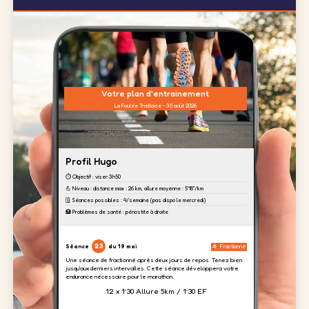
Votre plan d'entrainement
La Foulée Trielloise - 30 août 2026
Profil Hugo
⏱️ Objectif : viser 3h50
💪 Niveau : distance max : 26 km, allure moyenne : 5'18''/km
🗓️ Séances possibles : 4/semaine (pas dispo le mercredi)
🏥 Problèmes de santé : périostite à droite
23
Séance
du 19 mai
Fractionné
Une séance de fractionné après deux jours de repos. Tenez bien
jusqu'aux derniers intervalles. Cette séance développera votre
endurance nécessaire pour le marathon.
12 x 1’30 Allure 5km / 1’30 EF