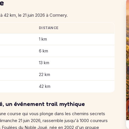
se
à 42 km, le 21 juin 2026 à Cormery.
DISTANCE
Noble Joué
1 km
6 km
13 km
22 km
42 km
é, un événement trail mythique
'une course qui vous plonge dans les chemins secrets
 dimanche 21 juin 2026, rassemble jusqu'à 1000 coureurs
es Foulées du Noble Joué, née en 2002 d'un groupe