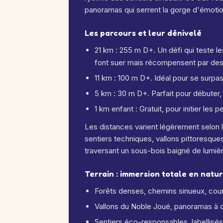
panoramas qui serrent la gorge d'émotio
Les parcours et leur dénivelé
21 km : 255 m D+. Un défi qui teste 
font suer mais récompensent par des
11 km : 100 m D+. Idéal pour se surpa
5 km : 30 m D+. Parfait pour débuter, 
1 km enfant : Gratuit, pour initier les p
Les distances varient légèrement selon l
sentiers techniques, vallons pittoresques
traversant un sous-bois baigné de lumiè
Terrain : immersion totale en natu
Forêts denses, chemins sinueux, cour
Vallons du Noble Joué, panoramas à c
Sentiers éco-responsables, labellisés