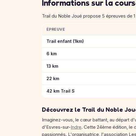
Informations sur la cour
Trail du Noble Joué propose 5 épreuves de 1 
ÉPREUVE
Informations clés des épreuves de Trail du 
Trail enfant (1km)
6 km
13 km
22 km
42 km Trail S
Découvrez le Trail du Noble Jou
Imaginez-vous, le cœur battant, au départ d
d'Esvres-sur-
Indre
. Cette 24ème édition, le
passionnés. L'organisatrice, l'association L