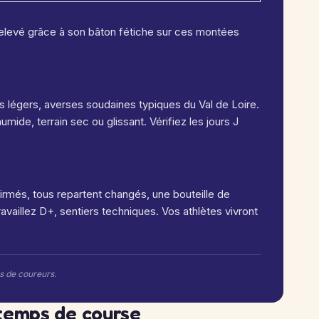
relevé grâce à son bâton fétiche sur ces montées
s légers, averses soudaines typiques du Val de Loire.
mide, terrain sec ou glissant. Vérifiez les jours J
firmés, tous repartent changés, une bouteille de
vaillez D+, sentiers techniques. Vos athlètes vivront
rs de coureurs.
temps de course