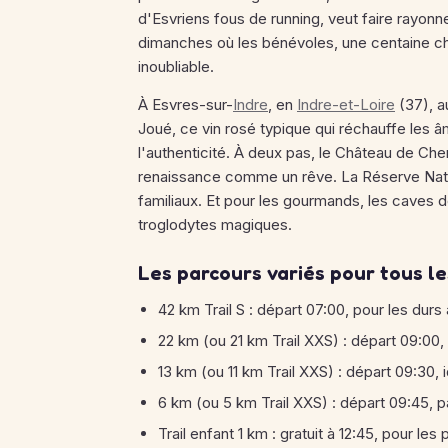
d'Esvriens fous de running, veut faire rayon
dimanches où les bénévoles, une centaine ch
inoubliable.
À Esvres-sur-
Indre
, en
Indre-et-Loire
(37), a
Joué, ce vin rosé typique qui réchauffe les 
l'authenticité. À deux pas, le Château de Ch
renaissance comme un rêve. La Réserve Natur
familiaux. Et pour les gourmands, les caves
troglodytes magiques.
Les parcours variés pour tous le
42 km Trail S : départ 07:00, pour les durs 
22 km (ou 21 km Trail XXS) : départ 09:00,
13 km (ou 11 km Trail XXS) : départ 09:30,
6 km (ou 5 km Trail XXS) : départ 09:45, 
Trail enfant 1 km : gratuit à 12:45, pour les 