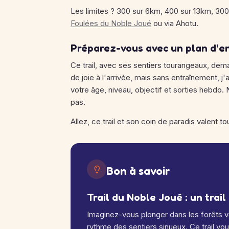
Les limites ? 300 sur 6km, 400 sur 13km, 300
Foulées du Noble Joué
ou via Ahotu.
Préparez-vous avec un plan d'e
Ce trail, avec ses sentiers tourangeaux, dema
de joie à l'arrivée, mais sans entraînement, 
votre âge, niveau, objectif et sorties hebdo.
pas.
Allez, ce trail et son coin de paradis valent to
Bon à savoir
Trail du Noble Joué : un tra
Imaginez-vous plonger dans les forêts v
rythme des sentiers sinueux. Ce trail vo