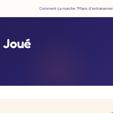
Comment ça marche ?
Plans d'entraineme
e Joué