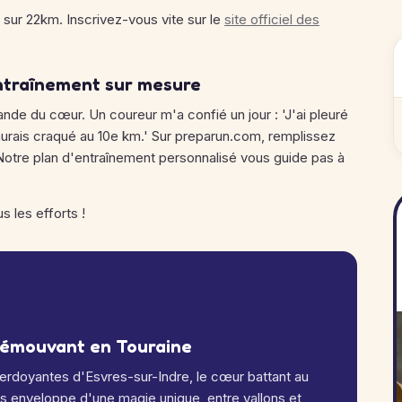
 sur 22km. Inscrivez-vous vite sur le
site officiel des
ntraînement sur mesure
nde du cœur. Un coureur m'a confié un jour : 'J'ai pleuré
j'aurais craqué au 10e km.' Sur preparun.com, remplissez
 Notre plan d'entraînement personnalisé vous guide pas à
us les efforts !
il émouvant en Touraine
erdoyantes d'Esvres-sur-Indre, le cœur battant au
us enveloppe d'une magie unique, entre vallons et