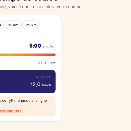
ible, voici à quoi ressemblera votre course
m
13 km
22 km
5:00
min/km
8:00 · Lent
VITESSE
12,0
km/h
 ce rythme jusqu'à la ligne
ersonnalisé