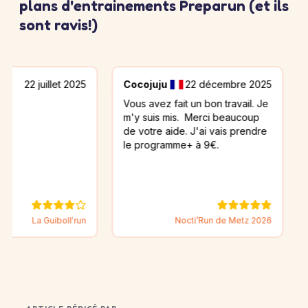
plans d'entrainements Preparun (et ils
sont ravis!)
uillet 2025
Cocojuju
22 décembre 2025
Béatric
Vous avez fait un bon travail. Je
Merci pou
m'y suis mis. Merci beaucoup
une grand
de votre aide. J'ai vais prendre
le programme+ à 9€.
 Guiboll'run
Nocti’Run de Metz 2026