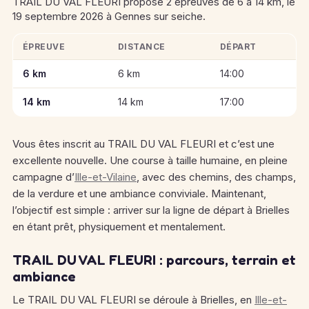
TRAIL DU VAL FLEURI propose 2 épreuves de 6 à 14 km, le
19 septembre 2026 à Gennes sur seiche.
ÉPREUVE
DISTANCE
DÉPART
Informations clés des épreuves de TRAIL DU VAL FLEURI
6 km
6 km
14:00
14 km
14 km
17:00
Vous êtes inscrit au TRAIL DU VAL FLEURI et c’est une
excellente nouvelle. Une course à taille humaine, en pleine
campagne d’
Ille-et-Vilaine
, avec des chemins, des champs,
de la verdure et une ambiance conviviale. Maintenant,
l’objectif est simple : arriver sur la ligne de départ à Brielles
en étant prêt, physiquement et mentalement.
TRAIL DU VAL FLEURI : parcours, terrain et
ambiance
Le TRAIL DU VAL FLEURI se déroule à Brielles, en
Ille-et-