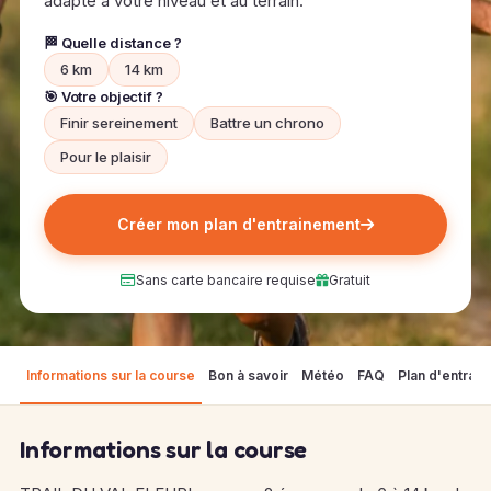
adapté à votre niveau et au terrain.
🏁 Quelle distance ?
6 km
14 km
🎯 Votre objectif ?
Finir sereinement
Battre un chrono
Pour le plaisir
Créer mon plan d'entrainement
Sans carte bancaire requise
Gratuit
Informations sur la course
Bon à savoir
Météo
FAQ
Plan d'entrai
Informations sur la course