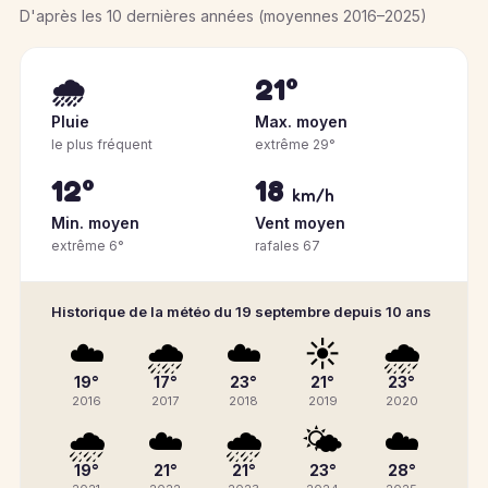
D'après les 10 dernières années (moyennes 2016–2025)
🌧️
21°
Pluie
Max. moyen
le plus fréquent
extrême 29°
12°
18
km/h
Min. moyen
Vent moyen
extrême 6°
rafales 67
Historique de la météo du 19 septembre depuis 10 ans
☁️
🌧️
☁️
☀️
🌧️
19°
17°
23°
21°
23°
2016
2017
2018
2019
2020
🌧️
☁️
🌧️
🌤️
☁️
19°
21°
21°
23°
28°