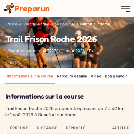
Panneau de gestion des cookies
Preparun
France
Auvergne-Rhône-Alpes
Savoie
Beaufort sur doron
Trail Frison Roche 2026
Beaufort sur doron (73270)
1 août 2026
Trail
Informations sur la course
Parcours détaillé
Vidéo
Bon à savoir
M
Informations sur la course
Trail Frison Roche 2026 propose 4 épreuves de 7 à 42 km,
le 1 août 2026 à Beaufort sur doron.
ÉPREUVE
DISTANCE
DÉNIVELÉ
ALTITUDE