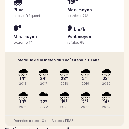
🌧️
19°
Pluie
Max. moyen
le plus fréquent
extrême 26°
8°
9
km/h
Min. moyen
Vent moyen
extrême 1°
rafales 65
Historique de la météo du 1 août depuis 10 ans
🌧️
🌧️
🌧️
🌧️
🌧️
14°
24°
23°
21°
23°
2016
2017
2018
2019
2020
🌧️
☁️
🌧️
🌧️
🌧️
10°
22°
15°
21°
14°
2021
2022
2023
2024
2025
Données météo : Open-Meteo / ERA5