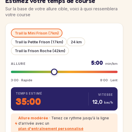
Estimez votre temps de course
Sur la base de votre allure cible, voici à quoi ressemblera
votre course
Trail la Mini Frison (7km)
Trail la Petite Frison (17km)
24 km
Trail la Frison Roche (42km)
5:00
ALLURE
min/km
3:00 · Rapide
8:00 · Lent
TEMPS ESTIMÉ
VITESSE
35:00
12,0
km/h
Allure modérée
· Tenez ce rythme jusqu'à la ligne
d'arrivée avec un
plan d'entraînement personnalisé