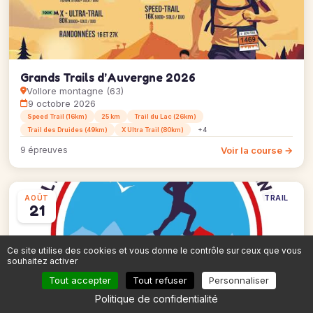
Grands Trails d’Auvergne 2026
Vollore montagne (63)
9 octobre 2026
Speed Trail (16km)
25 km
Trail du Lac (26km)
Trail des Druides (49km)
X Ultra Trail (80km)
+4
Voir la course →
9 épreuves
TRAIL
AOÛT
21
Ce site utilise des cookies et vous donne le contrôle sur ceux que vous
souhaitez activer
Tout accepter
Tout refuser
Personnaliser
Politique de confidentialité
L'Échappée Belle