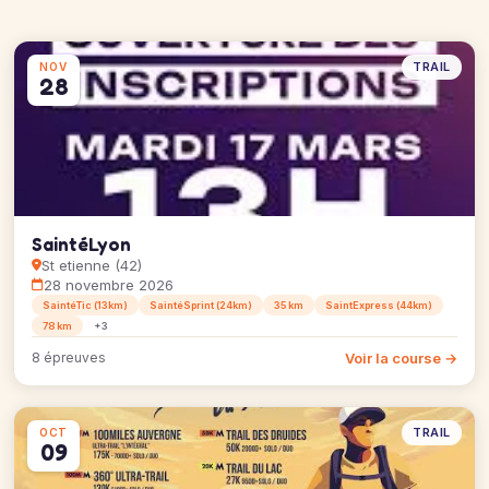
TRAIL
NOV
28
SaintéLyon
St etienne (42)
28 novembre 2026
SaintéTic (13km)
SaintéSprint (24km)
35 km
SaintExpress (44km)
78 km
+3
Voir la course →
8 épreuves
TRAIL
OCT
09