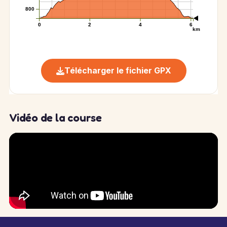
800
0
2
4
6
km
Télécharger le fichier GPX
Vidéo de la course