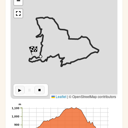
−
▶︎
⏸︎
⏹︎
Leaflet
|
© OpenStreetMap contributors
m
1,100
1,000
900