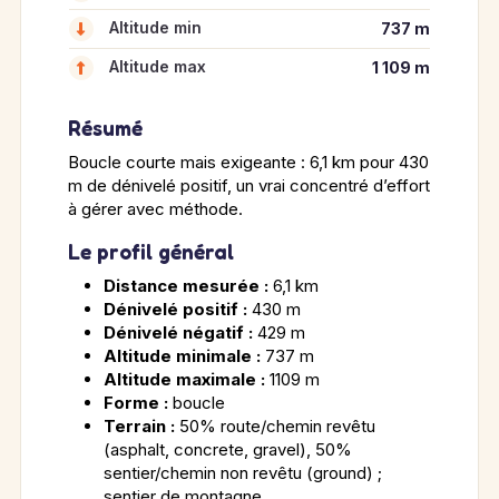
Altitude min
737 m
Altitude max
1 109 m
Résumé
Boucle courte mais exigeante : 6,1 km pour 430
m de dénivelé positif, un vrai concentré d’effort
à gérer avec méthode.
Le profil général
Distance mesurée :
6,1 km
Dénivelé positif :
430 m
Dénivelé négatif :
429 m
Altitude minimale :
737 m
Altitude maximale :
1109 m
Forme :
boucle
Terrain :
50% route/chemin revêtu
(asphalt, concrete, gravel), 50%
sentier/chemin non revêtu (ground) ;
sentier de montagne