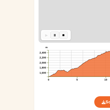
▶︎
⏸︎
⏹︎
m
2,400
2,200
2,000
1,800
1,600
0
5
10
Sc