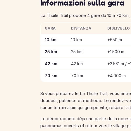
Informazioni sulla gara
La Thuile Trail propone 4 gare da 10 a 70 km, i
GARA
DISTANZA
DISLIVELLO
Informazioni chiave sulle gare di La Thuile Tra
10 km
10 km
+650 m
25 km
25 km
+1.500 m
42 km
42 km
+2.581 m / 
70 km
70 km
+4.000 m
Si vous préparez le La Thuile Trail, vous en
douceur, patience et méthode. Le rendez-vous a
sur un terrain alpin qui grimpe vite, respire l
Le décor raconte déjà une partie de la cours
panoramas ouverts et retour vers le village 