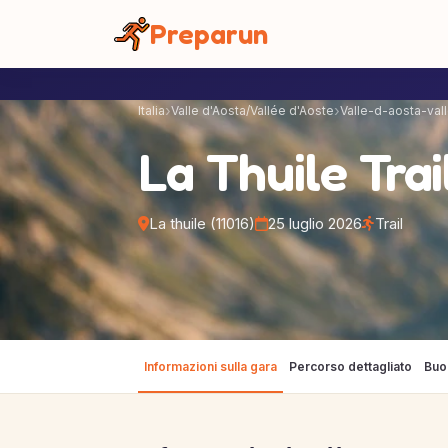
Pannello di gestione dei cookies
Preparun
Italia
Valle d'Aosta/Vallée d'Aoste
Valle-d-aosta-val
La Thuile Trai
La thuile (11016)
25 luglio 2026
Trail
Informazioni sulla gara
Percorso dettagliato
Buo