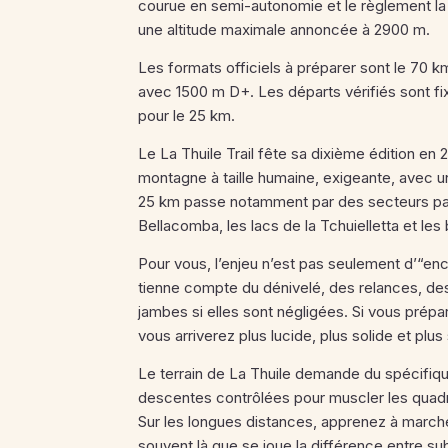
courue en semi-autonomie et le règlement l
une altitude maximale annoncée à 2900 m.
Les formats officiels à préparer sont le 70
avec 1500 m D+. Les départs vérifiés sont fi
pour le 25 km.
Le La Thuile Trail fête sa dixième édition en
montagne à taille humaine, exigeante, avec un
25 km passe notamment par des secteurs pano
Bellacomba, les lacs de la Tchuielletta et les
Pour vous, l’enjeu n’est pas seulement d’“ench
tienne compte du dénivelé, des relances, de
jambes si elles sont négligées. Si vous prép
vous arriverez plus lucide, plus solide et plus 
Le terrain de La Thuile demande du spécifique
descentes contrôlées pour muscler les quadri
Sur les longues distances, apprenez à marche
souvent là que se joue la différence entre subi