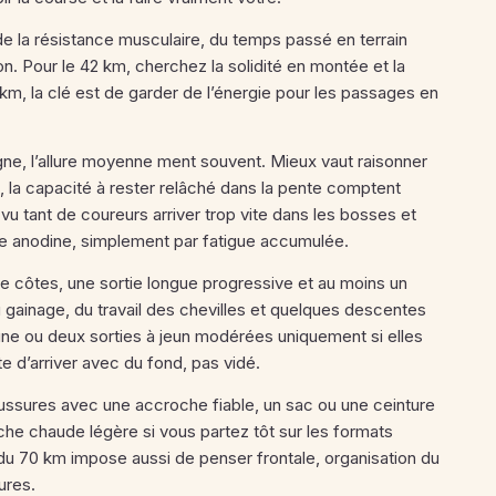
 de la résistance musculaire, du temps passé en terrain
on. Pour le 42 km, cherchez la solidité en montée et la
5 km, la clé est de garder de l’énergie pour les passages en
gne, l’allure moyenne ment souvent. Mieux vaut raisonner
s, la capacité à rester relâché dans la pente comptent
vu tant de coureurs arriver trop vite dans les bosses et
e anodine, simplement par fatigue accumulée.
e côtes, une sortie longue progressive et au moins un
 gainage, du travail des chevilles et quelques descentes
s une ou deux sorties à jeun modérées uniquement si elles
este d’arriver avec du fond, pas vidé.
ssures avec une accroche fiable, un sac ou une ceinture
he chaude légère si vous partez tôt sur les formats
al du 70 km impose aussi de penser frontale, organisation du
ures.