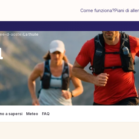
Come funziona?
Piani di al
lee-d-aoste
La thuile
l
no a sapersi
Meteo
FAQ