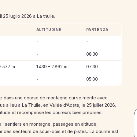
l 25 luglio 2026 a La thuile.
ALTITUDINE
PARTENZA
il
-
-
-
08:30
−2.577 m
1.439 – 2.862 m
07:30
-
05:00
trez dans une course de montagne qui se mérite avec
 lieu à La Thuile, en Vallée d’Aoste, le 25 juillet 2026,
’altitude et récompense les coureurs bien préparés.
e : sentiers en montagne, passages en altitude,
par des secteurs de sous-bois et de pistes. La course est