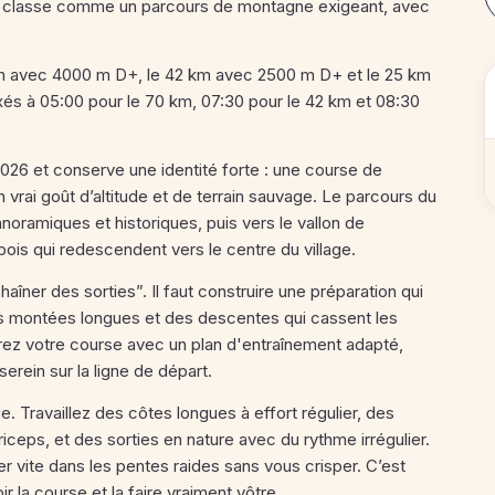
a classe comme un parcours de montagne exigeant, avec
 km avec 4000 m D+, le 42 km avec 2500 m D+ et le 25 km
xés à 05:00 pour le 70 km, 07:30 pour le 42 km et 08:30
 2026 et conserve une identité forte : une course de
 vrai goût d’altitude et de terrain sauvage. Le parcours du
ramiques et historiques, puis vers le vallon de
 bois qui redescendent vers le centre du village.
aîner des sorties”. Il faut construire une préparation qui
s montées longues et des descentes qui cassent les
arez votre course avec un plan d'entraînement adapté,
serein sur la ligne de départ.
. Travaillez des côtes longues à effort régulier, des
ceps, et des sorties en nature avec du rythme irrégulier.
r vite dans les pentes raides sans vous crisper. C’est
r la course et la faire vraiment vôtre.