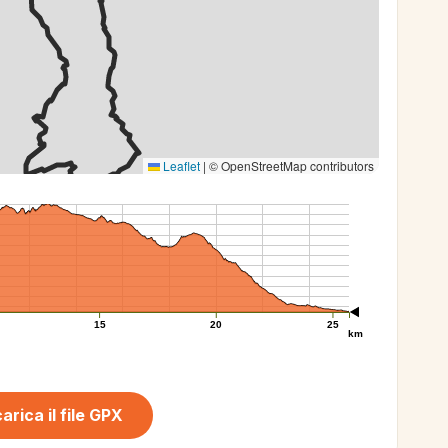
Leaflet
|
© OpenStreetMap contributors
15
20
25
km
arica il file GPX