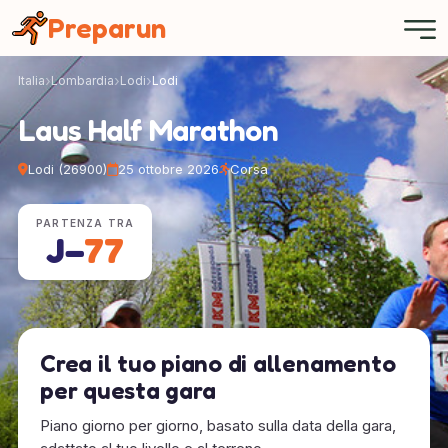
Pannello di gestione dei cookies
Preparun
Italia
Lombardia
Lodi
Lodi
Laus Half Marathon
Lodi (26900)
25 ottobre 2026
Corsa
PARTENZA TRA
J−
77
Crea il tuo piano di allenamento
per questa gara
Piano giorno per giorno, basato sulla data della gara,