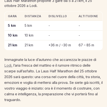
Laus Half Marathon propone 3 gare da 5 a 21 km, il 25
ottobre 2026 a Lodi.
GARA
DISTANZA
DISLIVELLO
ALTITUDINE
Informazioni chiave sulle gare di Laus Half Marathon
5 km
5 km
-
-
10 km
10 km
-
-
21 km
21 km
+36 m / −30 m
67 – 85 m
Immaginate la luce d’autunno che accarezza le piazze di
Lodi
, l’aria fresca del mattino e il rumore ritmico delle
scarpe sull’asfalto. La Laus Half Marathon del 25 ottobre
2026 sarà questo: una corsa nel cuore della città, tra storia,
emozioni e voglia di mettersi alla prova. Se siete già iscritti, il
vostro viaggio è iniziato: ora è il momento di costruire, con
calma e intelligenza, la preparazione che vi porterà fino al
traguardo.