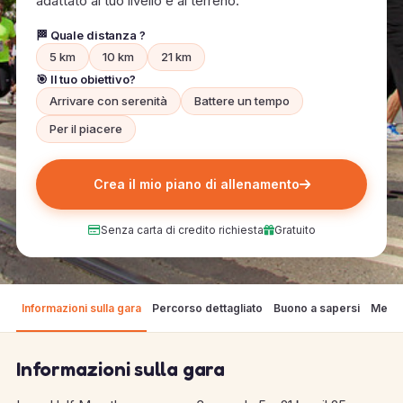
adattato al tuo livello e al terreno.
🏁 Quale distanza ?
5 km
10 km
21 km
🎯 Il tuo obiettivo?
Arrivare con serenità
Battere un tempo
Per il piacere
Crea il mio piano di allenamento
Senza carta di credito richiesta
Gratuito
Informazioni sulla gara
Percorso dettagliato
Buono a sapersi
Mete
Informazioni sulla gara