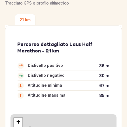
Tracciato GPS e profilo altimetrico
21 km
Percorso dettagliato Laus Half
Marathon - 21 km
Dislivello positivo
36 m
Dislivello negativo
30 m
Altitudine minima
67 m
Altitudine massima
85 m
+