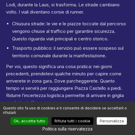
Lodi, durante la Laus, si trasforma. Le strade cambiano
volto. I viali diventano corsie di runner.
Chiusura strade: le vie e le piazze toccate dal percorso
vengono chiuse al traffico per garantire sicurezza.
Questo riguarda viali principali e centro storico.
Trasporto pubblico: il servizio può essere sospeso sul
territorio comunale durante la manifestazione.
Per voi, questo significa una cosa pratica: nei giorni
precedenti, prendetevi qualche minuto per capire come
arriverete in zona gara. Dove parcheggerete. Quanto
tempo vi servirà per raggiungere Piazza Castello a piedi.
Ridurre l’incertezza logistica permette di arrivare in griglia
con la testa libera.
Questo sito fa uso di cookies e ti consente di decidere se accettarli o
rifiutarli
Ultimi accorgimenti da preparare in anticipo
Ok, accetta tutto
Rifiuta tutti i cookie
Personalizza
Colazione: testatela nelle settimane precedenti, con
Politica sulla riservatezza
orari simili a quelli del giorno gara. Nessun esperimento