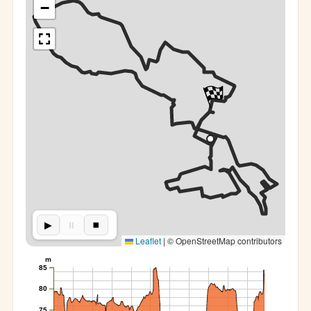
−
▶︎
⏸︎
⏹︎
Leaflet
|
© OpenStreetMap contributors
m
85
80
75