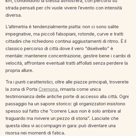
km, condividono la stessa atmosfera, con percorsi su
strada pensati per chi vuole vivere l’evento con intensità
diversa.
L’altimetria è tendenzialmente piatta: non ci sono salite
impegnative, ma piccoli falsopiani, rotonde, curve e tratti
cittadini che richiedono continui aggiustamenti di ritmo. È il
classico percorso di città dove il vero “diselivello” è
mentale: mantenere concentrazione, gestire bene i cambi di
velocità, affrontare eventuali tratti affollati senza perdere la
propria allure.
Tra i punti caratteristici, oltre alle piazze principali, troverete
la zona di Porta
Cremona
, rimasta come unica
testimonianza delle antiche porte di accesso alla città. Ogni
passaggio ha un sapore storico: gli organizzatori insistono
spesso sul fatto che “correre Laus non è solo ambire al
traguardo ma rivivere un pezzo di storia”. Lasciate che
questa idea vi accompagni in gara: può diventare una
risorsa nei momenti di fatica.