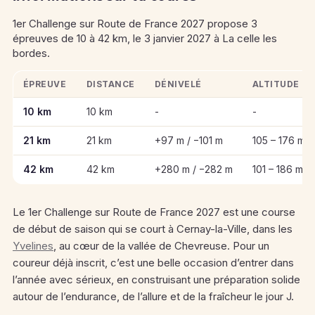
1er Challenge sur Route de France 2027 propose 3
épreuves de 10 à 42 km, le 3 janvier 2027 à La celle les
bordes.
ÉPREUVE
DISTANCE
DÉNIVELÉ
ALTITUDE
Informations clés des épreuves de 1er Challenge sur Route d
10 km
10 km
-
-
21 km
21 km
+97 m / −101 m
105 – 176 m
42 km
42 km
+280 m / −282 m
101 – 186 m
Le 1er Challenge sur Route de France 2027 est une course
de début de saison qui se court à Cernay-la-Ville, dans les
Yvelines
, au cœur de la vallée de Chevreuse. Pour un
coureur déjà inscrit, c’est une belle occasion d’entrer dans
l’année avec sérieux, en construisant une préparation solide
autour de l’endurance, de l’allure et de la fraîcheur le jour J.