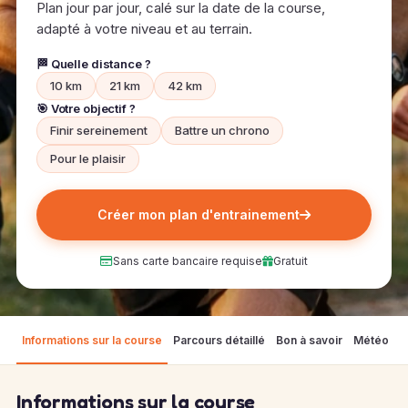
Plan jour par jour, calé sur la date de la course,
adapté à votre niveau et au terrain.
🏁 Quelle distance ?
10 km
21 km
42 km
🎯 Votre objectif ?
Finir sereinement
Battre un chrono
Pour le plaisir
Créer mon plan d'entrainement
Sans carte bancaire requise
Gratuit
Informations sur la course
Parcours détaillé
Bon à savoir
Météo
F
Informations sur la course