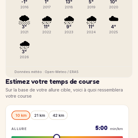
-1°
1°
13°
5°
10°
2016
2017
2018
2019
2020
🌨️
🌧️
🌧️
🌧️
☁️
3°
11°
9°
11°
4°
2021
2022
2023
2024
2025
🌧️
3°
2026
Données météo : Open-Meteo / ERA5
Estimez votre temps de course
Sur la base de votre allure cible, voici à quoi ressemblera
votre course
10 km
21 km
42 km
5:00
ALLURE
min/km