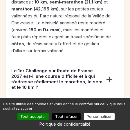
distances :
10 km
,
semi-marathon (21,1 km)
et
marathon (42,195 km)
, sur les petites routes
vallonnées du Parc naturel régional de la Vallée de
Chevreuse. Le dénivelé annoncé reste modéré
(environ
180 m D+ max
), mais les montées et
faux plats répétés exigent un travail spécifique de
côtes
, de résistance à l’effort et de gestion
d’allure sur terrain vallonné.
Le 1er Challenge sur Route de France
2027 est-il une course difficile et à qui
s’adresse réellement le marathon, le semi
et le 10 km ?
Ce site utilise des cookies et vous donne le contrôle sur ceux que vous
Quel plan d’entraînement et quelle
souhaitez activer
stratégie d’allure adopter pour le 10 km, le
Tout accepter
Tout refuser
Personnaliser
semi-marathon et le marathon du 1er
Challenge sur Route de France 2027 ?
Politique de confidentialité