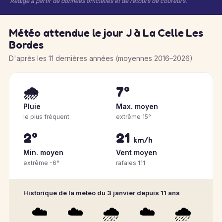
Rédigé à partir de données officielles et de retours de coureurs.
Météo attendue le jour J à La Celle Les
Bordes
D'après les 11 dernières années (moyennes 2016–2026)
🌧️
7°
Pluie
Max. moyen
le plus fréquent
extrême 15°
2°
21
km/h
Min. moyen
Vent moyen
extrême -6°
rafales 111
Historique de la météo du 3 janvier depuis 11 ans
☁️
☁️
🌧️
☁️
🌧️