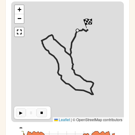
+
−
▶︎
⏸︎
⏹︎
Leaflet
|
© OpenStreetMap contributors
m