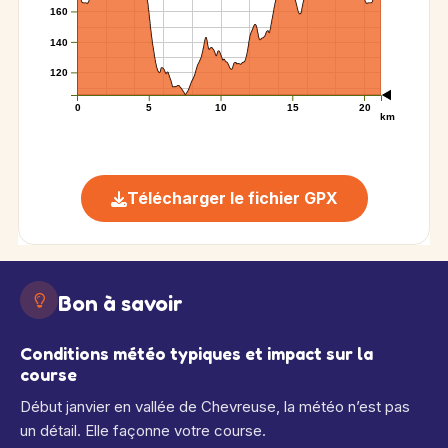
160
140
120
0
5
10
15
20
km
Télécharger le fichier GPX
Bon à savoir
Conditions météo typiques et impact sur la
course
Début janvier en vallée de Chevreuse, la météo n’est pas
un détail. Elle façonne votre course.