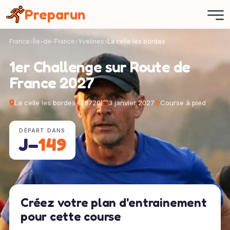
Panneau de gestion des cookies
Preparun
France
Île-de-France
Yvelines
La celle les bordes
1er Challenge sur Route de
France 2027
La celle les bordes (78720)
3 janvier 2027
Course à pied
DÉPART DANS
J−
149
Créez votre plan d'entrainement
pour cette course