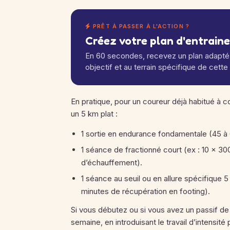
PRÊT À PASSER À L'ACTION ?
Créez votre plan d'entrain
En 60 secondes, recevez un plan adapté 
objectif et au terrain spécifique de cette
En pratique, pour un coureur déjà habitué à co
un 5 km plat :
1 sortie en endurance fondamentale (45 à
1 séance de fractionné court (ex : 10 × 30
d’échauffement).
1 séance au seuil ou en allure spécifique 
minutes de récupération en footing).
Si vous débutez ou si vous avez un passif de b
semaine, en introduisant le travail d’intensit