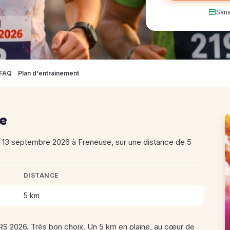
Sans
FAQ
Plan d'entrainement
se
3 septembre 2026 à Freneuse, sur une distance de 5
DISTANCE
LES EN COULEURS 2026
5 km
 2026. Très bon choix. Un 5 km en plaine, au cœur de