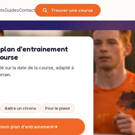
Trouver une course
nts
Guides
Contact
 plan d'entrainement
course
alé sur la date de la course, adapté à
rrain.
Battre un chrono
Pour le plaisir
 mon plan d'entrainement