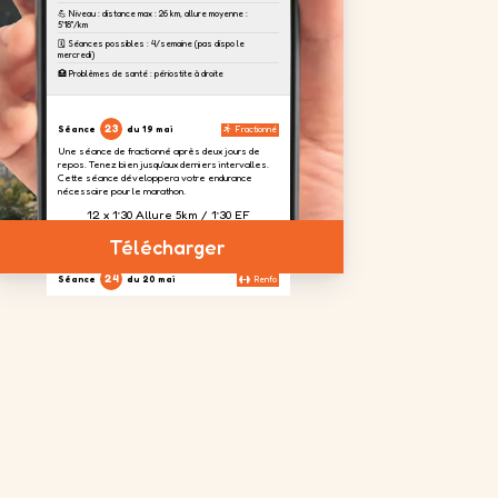
💪 Niveau : distance max : 26 km, allure moyenne :
5'18''/km
🗓️ Séances possibles : 4/semaine (pas dispo le
mercredi)
🏥 Problèmes de santé : périostite à droite
23
Séance
du 19 mai
Fractionné
Une séance de fractionné après deux jours de
repos. Tenez bien jusqu'aux derniers intervalles.
Cette séance développera votre endurance
nécessaire pour le marathon.
12 x 1’30 Allure 5km / 1’30 EF
Télécharger
24
Séance
du 20 mai
Renfo
Aujourd'hui, nous focalisons un travail sur les
cuisses afin d'absorber le dénivelé prévu à
Toulouse.
4 séries
2 séries
4 séries
de 20
de 20
de 20
répétitions
répétitions
répétitions
sur chaque
jambes
25
Séance
du 23 mai
Sortie longue
La sortie longue de la semaine. Vous risquez de