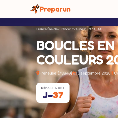
Panneau de gestion des cookies
Preparun
France
Île-de-France
Yvelines
Freneuse
BOUCLES EN
COULEURS 2
Freneuse (78840)
13 septembre 2026
Co
DÉPART DANS
J−
37