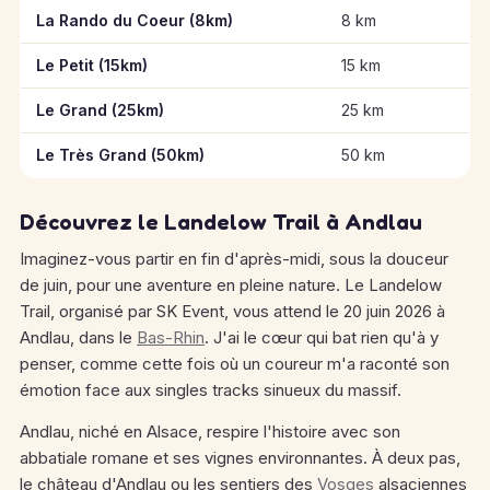
Informations clés des épreuves de Landelow Trail
La Rando du Coeur (8km)
8 km
Le Petit (15km)
15 km
Le Grand (25km)
25 km
Le Très Grand (50km)
50 km
Découvrez le Landelow Trail à Andlau
Imaginez-vous partir en fin d'après-midi, sous la douceur
de juin, pour une aventure en pleine nature. Le Landelow
Trail, organisé par SK Event, vous attend le 20 juin 2026 à
Andlau, dans le
Bas-Rhin
. J'ai le cœur qui bat rien qu'à y
penser, comme cette fois où un coureur m'a raconté son
émotion face aux singles tracks sinueux du massif.
Andlau, niché en Alsace, respire l'histoire avec son
abbatiale romane et ses vignes environnantes. À deux pas,
le château d'Andlau ou les sentiers des
Vosges
alsaciennes