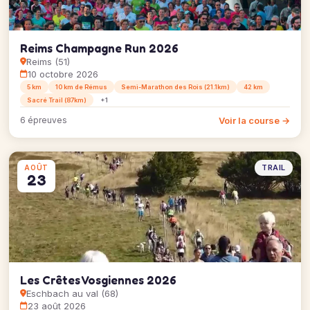
Reims Champagne Run 2026
Reims (51)
10 octobre 2026
5 km
10 km de Rémus
Semi-Marathon des Rois (21.1km)
42 km
Sacré Trail (87km)
+1
Voir la course →
6 épreuves
TRAIL
AOÛT
23
Les Crêtes Vosgiennes 2026
Eschbach au val (68)
23 août 2026