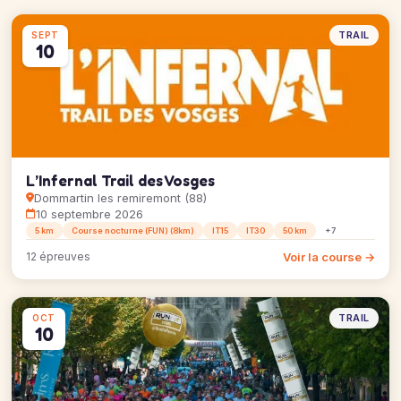
TRAIL
SEPT
10
L’Infernal Trail des Vosges
Dommartin les remiremont (88)
10 septembre 2026
5 km
Course nocturne (FUN) (8km)
IT15
IT30
50 km
+7
Voir la course →
12 épreuves
TRAIL
OCT
10