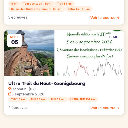
8 km
Tour des Lacs (18km)
Trail 33 km
Relais des Crêtes (2 coureurs) (33km)
Ultra Trail 50 km
Voir la course →
5 épreuves
TRAIL
SEPT
05
Ultra Trail du Haut-Koenigsbourg
Frohmuhl (67)
5 septembre 2026
THK 14 km
THK 26 km
THK 59 km
ULTRA THK 102 km
Voir la course →
4 épreuves