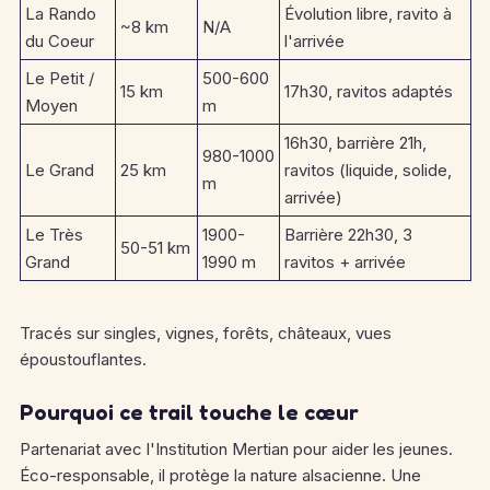
La Rando
Évolution libre, ravito à
~8 km
N/A
du Coeur
l'arrivée
Le Petit /
500-600
15 km
17h30, ravitos adaptés
Moyen
m
16h30, barrière 21h,
980-1000
Le Grand
25 km
ravitos (liquide, solide,
m
arrivée)
Le Très
1900-
Barrière 22h30, 3
50-51 km
Grand
1990 m
ravitos + arrivée
Tracés sur singles, vignes, forêts, châteaux, vues
époustouflantes.
Pourquoi ce trail touche le cœur
Partenariat avec l'Institution Mertian pour aider les jeunes.
Éco-responsable, il protège la nature alsacienne. Une