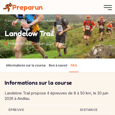
Panneau de gestion des cookies
Preparun
France
Grand Est
Bas-rhin
Andlau
Landelow Trail
Andlau (67140)
20 juin 2026
Trail
Informations sur la course
Bon à savoir
FAQ
Informations sur la course
Landelow Trail propose 4 épreuves de 8 à 50 km, le 20 juin
2026 à Andlau.
ÉPREUVE
DISTANCE