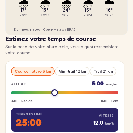
🌧️
🌧️
🌧️
🌧️
☁️
17°
15°
24°
15°
16°
2021
2022
2023
2024
2025
Données météo : Open-Meteo / ERA5
Estimez votre temps de course
Sur la base de votre allure cible, voici à quoi ressemblera
votre course
Course nature 5 km
Mini-trail 12 km
Trail 21 km
5:00
ALLURE
min/km
3:00 · Rapide
8:00 · Lent
TEMPS ESTIMÉ
VITESSE
25:00
12,0
km/h