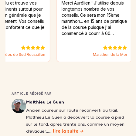
trouve vos
Merci Aurélien ! J'utilise depuis
Les f
 surtout pour
longtemps nombre de vos
et co
érale que je
conseils. Ce sera mon 15ème
mes b
 Vos conseils
marathon... en 15 ans de pratique
trava
ent ce que je
de la course puisque j'ai
résul
commencé à courir à 60…
risqu
 Sud Roussillon
Marathon de la Mer
ARTICLE RÉDIGÉ PAR
Matthieu Le Guen
Ancien coureur sur route reconverti au trail,
Matthieu Le Guen a découvert la course à pied
sur le tard, après trente ans, comme un moyen
d’évacuer……
lire la suite →