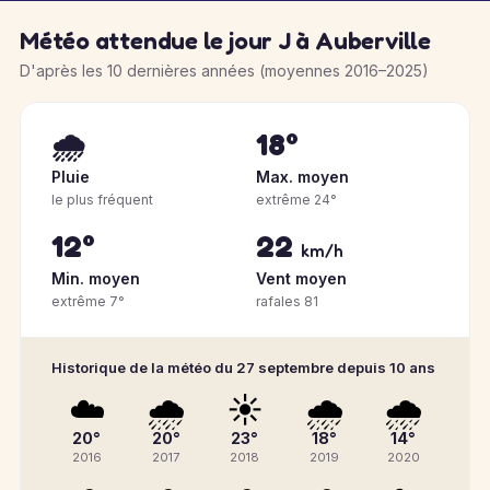
Météo attendue le jour J à Auberville
D'après les 10 dernières années (moyennes 2016–2025)
🌧️
18°
Pluie
Max. moyen
le plus fréquent
extrême 24°
12°
22
km/h
Min. moyen
Vent moyen
extrême 7°
rafales 81
Historique de la météo du 27 septembre depuis 10 ans
☁️
🌧️
☀️
🌧️
🌧️
20°
20°
23°
18°
14°
2016
2017
2018
2019
2020