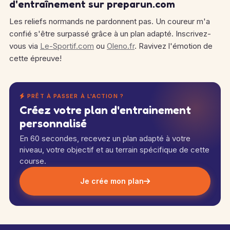
d'entraînement sur preparun.com
Les reliefs normands ne pardonnent pas. Un coureur m'a
confié s'être surpassé grâce à un plan adapté. Inscrivez-
vous via
Le-Sportif.com
ou
Oleno.fr
. Ravivez l'émotion de
cette épreuve!
PRÊT À PASSER À L'ACTION ?
Créez votre plan d'entrainement
personnalisé
En 60 secondes, recevez un plan adapté à votre
niveau, votre objectif et au terrain spécifique de cette
course.
Je crée mon plan