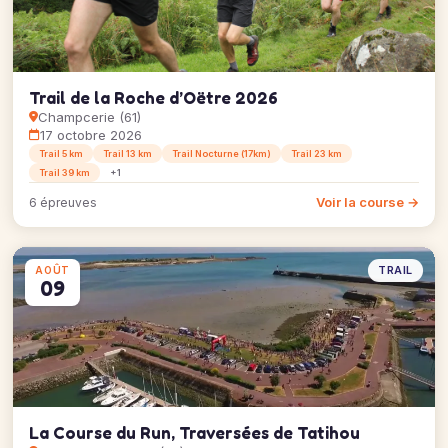
Trail de la Roche d’Oëtre 2026
Champcerie (61)
17 octobre 2026
Trail 5 km
Trail 13 km
Trail Nocturne (17km)
Trail 23 km
Trail 39 km
+1
Voir la course →
6 épreuves
TRAIL
AOÛT
09
La Course du Run, Traversées de Tatihou