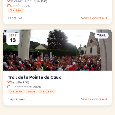
St vaast la hougue (50)
9 août 2026
Trail 8 km
Voir la course →
1 épreuve
TRAIL
SEPT
13
Trail de la Pointe de Caux
Gerville (76)
13 septembre 2026
Trail 13 km
26 km
Trail 28 km
Voir la course →
3 épreuves