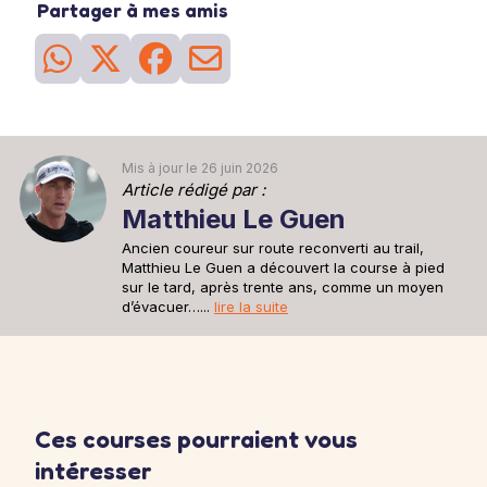
Partager à mes amis
attend en général autour des km 25-30 d'un marathon.
2h30 à 6'05''/km
26
Séance
du 28 mai
Sortie recup
Une sortie recup de 30min pour se remettre en jambe après la
sortie longue d'avant hier.
30min à 6'15''/km
Mis à jour le 26 juin 2026
Article rédigé par :
Matthieu Le Guen
Ancien coureur sur route reconverti au trail,
Matthieu Le Guen a découvert la course à pied
sur le tard, après trente ans, comme un moyen
d’évacuer…...
lire la suite
Ces courses pourraient vous
intéresser