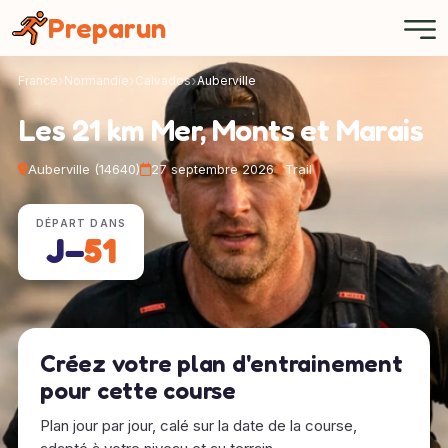
Panneau de gestion des cookies
Preparun
France
Normandie
Calvados
Auberville
Les 21 km Mer, Monts et Marais
Auberville (14640)
27 septembre 2026
Trail
DÉPART DANS
J−
51
Créez votre plan d'entrainement
pour cette course
Plan jour par jour, calé sur la date de la course,