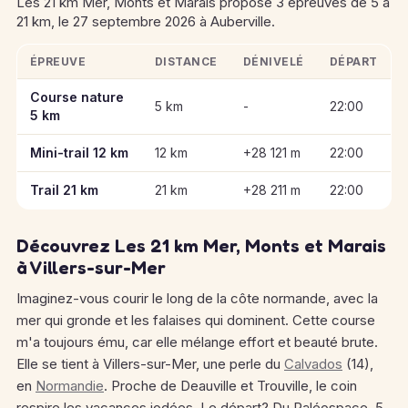
Les 21 km Mer, Monts et Marais propose 3 épreuves de 5 à
21 km, le 27 septembre 2026 à Auberville.
ÉPREUVE
DISTANCE
DÉNIVELÉ
DÉPART
Informations clés des épreuves de Les 21 km Mer, Monts et M
Course nature
5 km
-
22:00
5 km
Mini-trail 12 km
12 km
+28 121 m
22:00
Trail 21 km
21 km
+28 211 m
22:00
Découvrez Les 21 km Mer, Monts et Marais
à Villers-sur-Mer
Imaginez-vous courir le long de la côte normande, avec la
mer qui gronde et les falaises qui dominent. Cette course
m'a toujours ému, car elle mélange effort et beauté brute.
Elle se tient à Villers-sur-Mer, une perle du
Calvados
(14),
en
Normandie
. Proche de Deauville et Trouville, le coin
respire les vacances iodées. Le départ? Du Paléospace, 5