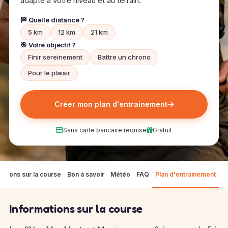
adapté à votre niveau et au terrain.
🏁 Quelle distance ?
5 km
12 km
21 km
🎯 Votre objectif ?
Finir sereinement
Battre un chrono
Pour le plaisir
Créer mon plan d'entrainement
Sans carte bancaire requise
Gratuit
mations sur la course
Bon à savoir
Météo
FAQ
Plan d'entrainement
Informations sur la course