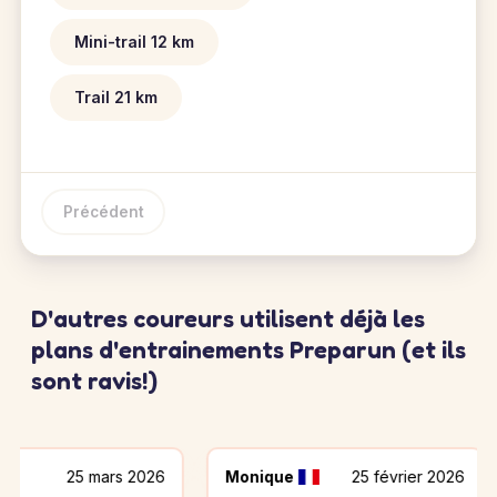
Mini-trail 12 km
Trail 21 km
Précédent
D'autres coureurs utilisent déjà les
plans d'entrainements Preparun (et ils
sont ravis!)
25 mars 2026
Monique
25 février 2026
Kévi