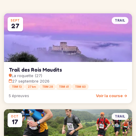
TRAIL
SEPT
27
Trail des Rois Maudits
La roquette (27)
27 septembre 2026
TRM 13
27 km
TRM 28
TRM 41
TRM 60
Voir la course →
5 épreuves
TRAIL
OCT
17