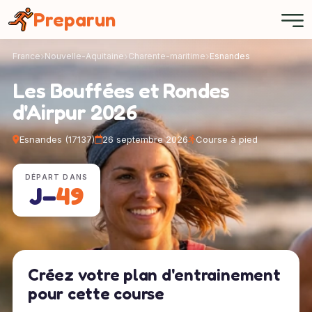
Panneau de gestion des cookies
Preparun
France
Nouvelle-Aquitaine
Charente-maritime
Esnandes
Les Bouffées et Rondes
d'Airpur 2026
Esnandes (17137)
26 septembre 2026
Course à pied
DÉPART DANS
J−
49
Créez votre plan d'entrainement
pour cette course