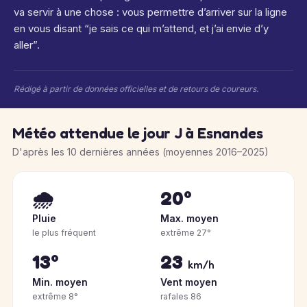
va servir à une chose : vous permettre d’arriver sur la ligne
en vous disant “je sais ce qui m’attend, et j’ai envie d’y
aller”.
Rédigé à partir de données officielles et de retours de coureurs.
Météo attendue le jour J à Esnandes
D'après les 10 dernières années (moyennes 2016–2025)
🌧️
20°
Pluie
Max. moyen
le plus fréquent
extrême 27°
13°
23
km/h
Min. moyen
Vent moyen
extrême 8°
rafales 86