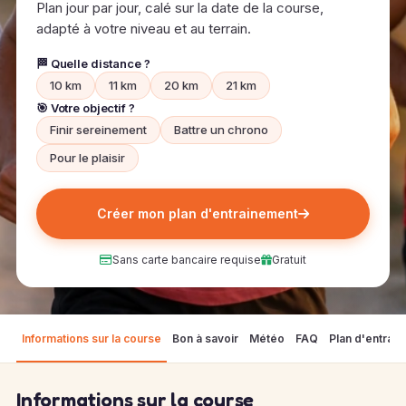
Plan jour par jour, calé sur la date de la course,
adapté à votre niveau et au terrain.
🏁 Quelle distance ?
10 km
11 km
20 km
21 km
🎯 Votre objectif ?
Finir sereinement
Battre un chrono
Pour le plaisir
Créer mon plan d'entrainement
Sans carte bancaire requise
Gratuit
Informations sur la course
Bon à savoir
Météo
FAQ
Plan d'entrai
Informations sur la course