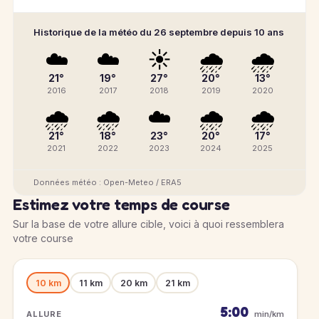
Historique de la météo du 26 septembre depuis 10 ans
☁️
☁️
☀️
🌧️
🌧️
21°
19°
27°
20°
13°
2016
2017
2018
2019
2020
🌧️
🌧️
☁️
🌧️
🌧️
21°
18°
23°
20°
17°
2021
2022
2023
2024
2025
Données météo : Open-Meteo / ERA5
Estimez votre temps de course
Sur la base de votre allure cible, voici à quoi ressemblera
votre course
10 km
11 km
20 km
21 km
5:00
ALLURE
min/km