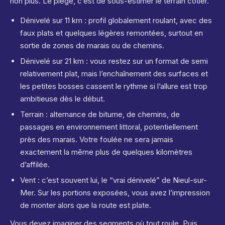
non plus. Le piège, c’est de sous-estimer le terrain côtier.
Dénivelé sur 11 km : profil globalement roulant, avec des
faux plats et quelques légères remontées, surtout en
sortie de zones de marais ou de chemins.
Dénivelé sur 21 km : vous restez sur un format de semi
relativement plat, mais l’enchaînement des surfaces et
les petites bosses cassent le rythme si l’allure est trop
ambitieuse dès le début.
Terrain : alternance de bitume, de chemins, de
passages en environnement littoral, potentiellement
près des marais. Votre foulée ne sera jamais
exactement la même plus de quelques kilomètres
d’affilée.
Vent : c’est souvent lui, le “vrai dénivelé” de Nieul-sur-
Mer. Sur les portions exposées, vous avez l’impression
de monter alors que la route est plate.
Vous devez imaginer des segments où tout roule. Puis,