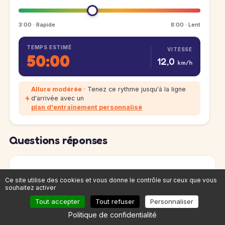
3:00 · Rapide
8:00 · Lent
TEMPS ESTIMÉ
VITESSE
50:00
12,0
km/h
Allure modérée
· Tenez ce rythme jusqu'à la ligne
d'arrivée avec un
plan d'entraînement personnalisé
Questions réponses
Quel est le parcours et le dénivelé des
Ce site utilise des cookies et vous donne le contrôle sur ceux que vous
Bouffées et Rondes d’Airpur 2026 sur les
souhaitez activer
formats 11 km et 21 km ?
Tout accepter
Tout refuser
Personnaliser
Les Bouffées et Rondes d’Airpur 2026 proposent
Politique de confidentialité
un
21 km solo
(départ 18h30) et un
11 km solo ou