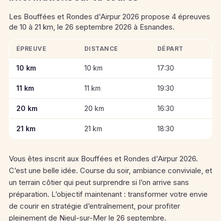
Les Bouffées et Rondes d'Airpur 2026 propose 4 épreuves
de 10 à 21 km, le 26 septembre 2026 à Esnandes.
ÉPREUVE
DISTANCE
DÉPART
Informations clés des épreuves de Les Bouffées et Rondes d'
10 km
10 km
17:30
11 km
11 km
19:30
20 km
20 km
16:30
21 km
21 km
18:30
Vous êtes inscrit aux Bouffées et Rondes d'Airpur 2026.
C’est une belle idée. Course du soir, ambiance conviviale, et
un terrain côtier qui peut surprendre si l’on arrive sans
préparation. L’objectif maintenant : transformer votre envie
de courir en stratégie d’entraînement, pour profiter
pleinement de Nieul-sur-Mer le 26 septembre.