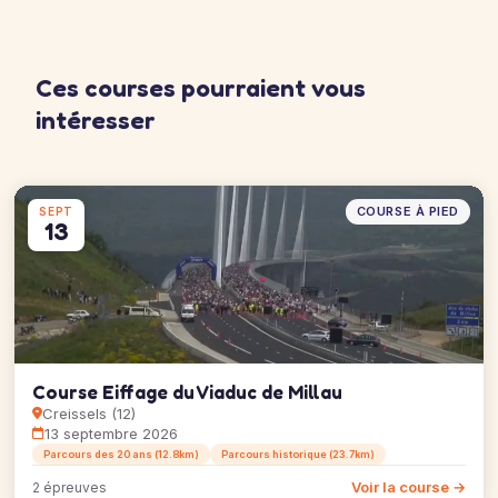
Ces courses pourraient vous
intéresser
COURSE À PIED
SEPT
13
Course Eiffage du Viaduc de Millau
Creissels (12)
13 septembre 2026
Parcours des 20 ans (12.8km)
Parcours historique (23.7km)
Voir la course →
2 épreuves