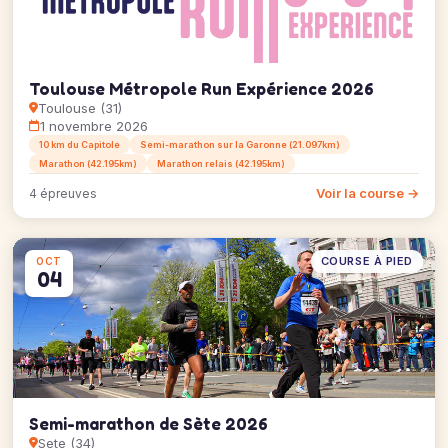
Toulouse Métropole Run Expérience 2026
Toulouse (31)
1 novembre 2026
10 km du Capitole
Semi-marathon sur la Garonne (21.097km)
Marathon (42.195km)
Marathon relais (42.195km)
Voir la course →
4 épreuves
COURSE À PIED
OCT
04
Semi-marathon de Sète 2026
Sete (34)