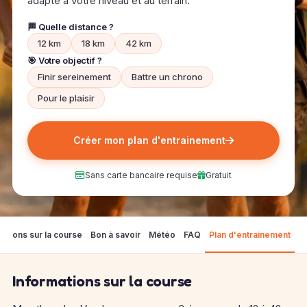
adapté à votre niveau et au terrain.
🏁 Quelle distance ?
12 km
18 km
42 km
🎯 Votre objectif ?
Finir sereinement
Battre un chrono
Pour le plaisir
Créer mon plan d'entrainement
Sans carte bancaire requise
Gratuit
mations sur la course
Bon à savoir
Météo
FAQ
Plan d'entrainement
Informations sur la course