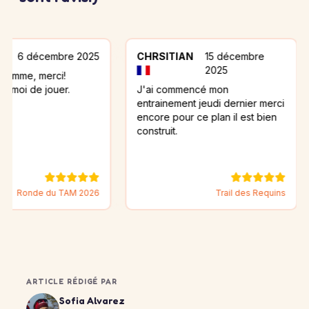
cembre 2025
CHRSITIAN
15 décembre
Moni
2025
erci!
Merci 
 jouer.
J'ai commencé mon
longt
entrainement jeudi dernier merci
conse
encore pour ce plan il est bien
marat
construit.
de la
comme
e du TAM 2026
Trail des Requins
ARTICLE RÉDIGÉ PAR
Sofia Alvarez