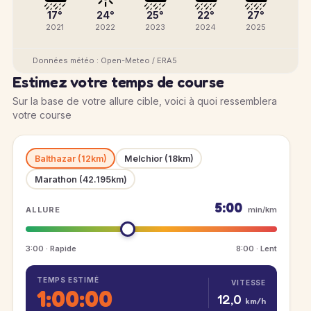
17°
24°
25°
22°
27°
2021
2022
2023
2024
2025
Données météo : Open-Meteo / ERA5
Estimez votre temps de course
Sur la base de votre allure cible, voici à quoi ressemblera
votre course
Balthazar (12km)
Melchior (18km)
Marathon (42.195km)
5:00
ALLURE
min/km
3:00 · Rapide
8:00 · Lent
TEMPS ESTIMÉ
VITESSE
1:00:00
12,0
km/h