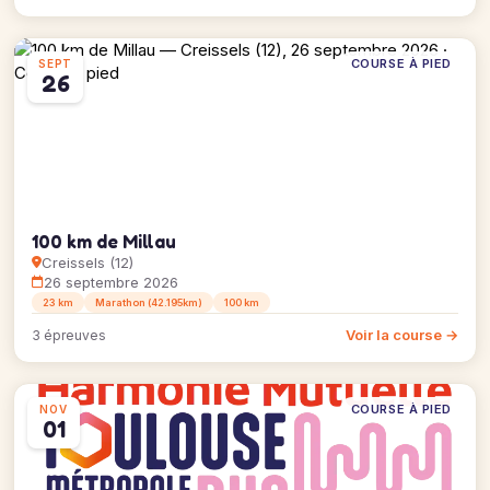
COURSE À PIED
SEPT
26
100 km de Millau
Creissels (12)
26 septembre 2026
23 km
Marathon (42.195km)
100 km
Voir la course →
3 épreuves
COURSE À PIED
NOV
01