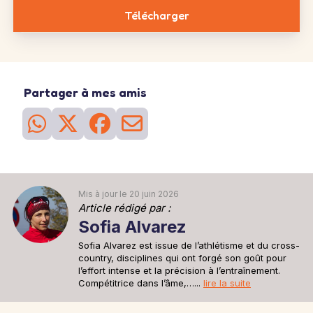
4 séries
de 20
2 séries
de 20
4 séries
de 20
répétitions
répétitions sur
répétitions
Télécharger
chaque jambes
25
Séance
du 23 mai
Sortie longue
La sortie longue de la semaine. Vous risquez de ressentir la
fatigue mais cela prépare votre corps à affronter le 'mur' qui vous
Partager à mes amis
attend en général autour des km 25-30 d'un marathon.
2h30 à 6'05''/km
26
Séance
du 28 mai
Sortie recup
Une sortie recup de 30min pour se remettre en jambe après la
sortie longue d'avant hier.
30min à 6'15''/km
Mis à jour le 20 juin 2026
Article rédigé par :
Sofia Alvarez
Sofia Alvarez est issue de l’athlétisme et du cross-
country, disciplines qui ont forgé son goût pour
l’effort intense et la précision à l’entraînement.
Compétitrice dans l’âme,…...
lire la suite