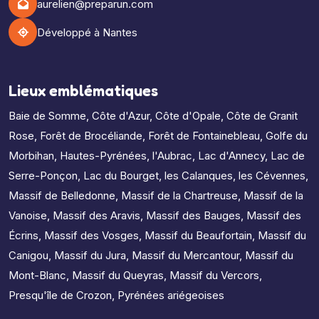
aurelien@preparun.com
Développé à Nantes
Lieux emblématiques
Baie de Somme
,
Côte d'Azur
,
Côte d'Opale
,
Côte de Granit
Rose
,
Forêt de Brocéliande
,
Forêt de Fontainebleau
,
Golfe du
Morbihan
,
Hautes-Pyrénées
,
l'Aubrac
,
Lac d'Annecy
,
Lac de
Serre-Ponçon
,
Lac du Bourget
,
les Calanques
,
les Cévennes
,
Massif de Belledonne
,
Massif de la Chartreuse
,
Massif de la
Vanoise
,
Massif des Aravis
,
Massif des Bauges
,
Massif des
Écrins
,
Massif des Vosges
,
Massif du Beaufortain
,
Massif du
Canigou
,
Massif du Jura
,
Massif du Mercantour
,
Massif du
Mont-Blanc
,
Massif du Queyras
,
Massif du Vercors
,
Presqu'île de Crozon
,
Pyrénées ariégeoises