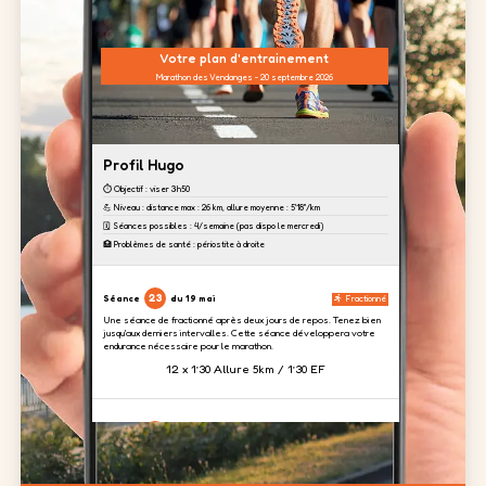
Votre plan d'entrainement
Marathon des Vendanges - 20 septembre 2026
Profil Hugo
⏱️ Objectif : viser 3h50
💪 Niveau : distance max : 26 km, allure moyenne : 5'18''/km
🗓️ Séances possibles : 4/semaine (pas dispo le mercredi)
🏥 Problèmes de santé : périostite à droite
23
Séance
du 19 mai
Fractionné
Une séance de fractionné après deux jours de repos. Tenez bien
jusqu'aux derniers intervalles. Cette séance développera votre
endurance nécessaire pour le marathon.
12 x 1’30 Allure 5km / 1’30 EF
24
Séance
du 20 mai
Renfo
Aujourd'hui, nous focalisons un travail sur les cuisses afin
d'absorber le dénivelé prévu à Toulouse.