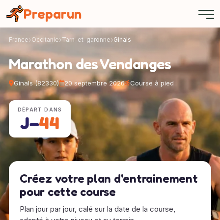
Panneau de gestion des cookies
Preparun
France
Occitanie
Tarn-et-garonne
Ginals
Marathon des Vendanges
Ginals (82330)
20 septembre 2026
Course à pied
DÉPART DANS
J−
44
Créez votre plan d'entrainement
pour cette course
Plan jour par jour, calé sur la date de la course,