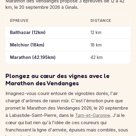
Marathon des Vendanges propose 3 épreuves de 12 à 42
km, le 20 septembre 2026 à Ginals.
ÉPREUVE
DISTANCE
Informations clés des épreuves de Marathon des Vendanges
Balthazar (12km)
12 km
Melchior (18km)
18 km
Marathon (42.195km)
42 km
Plongez au cœur des vignes avec le
Marathon des Vendanges
Imaginez-vous courir entouré de vignobles dorés, l'air
chargé d'arômes de raisin mûr. C'est l'émotion pure que
promet le Marathon des Vendanges 2026, le 20 septembre
à Labastide-Saint-Pierre, dans le
Tarn-et-Garonne
. J'ai le
cœur qui bat rien qu'à l'idée de ces coureurs qui
franchissent la ligne d'arrivée, épuisés mais comblés, sous