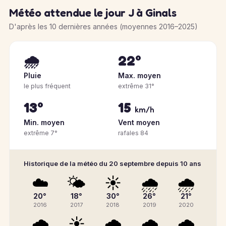
Météo attendue le jour J à Ginals
D'après les 10 dernières années (moyennes 2016–2025)
🌧️
22°
Pluie
Max. moyen
le plus fréquent
extrême 31°
13°
15
km/h
Min. moyen
Vent moyen
extrême 7°
rafales 84
Historique de la météo du 20 septembre depuis 10 ans
☁️
🌤️
☀️
🌧️
🌧️
20°
18°
30°
26°
21°
2016
2017
2018
2019
2020
🌧️
☀️
🌧️
🌧️
🌧️