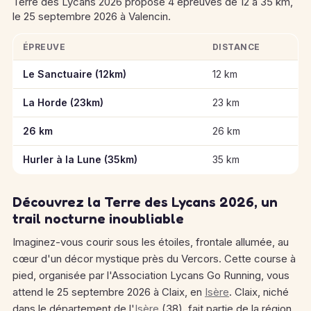
Terre des Lycans 2026 propose 4 épreuves de 12 à 35 km,
le 25 septembre 2026 à Valencin.
ÉPREUVE
DISTANCE
Informations clés des épreuves de Terre des Lycans 2026
Le Sanctuaire (12km)
12 km
La Horde (23km)
23 km
26 km
26 km
Hurler à la Lune (35km)
35 km
Découvrez la Terre des Lycans 2026, un
trail nocturne inoubliable
Imaginez-vous courir sous les étoiles, frontale allumée, au
cœur d'un décor mystique près du Vercors. Cette course à
pied, organisée par l'Association Lycans Go Running, vous
attend le 25 septembre 2026 à Claix, en
Isère
. Claix, niché
dans le département de l'
Isère
(38), fait partie de la région