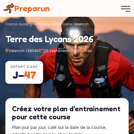
Panneau de gestion des cookies
Preparun
France
Auvergne-Rhône-Alpes
Isere
Valencin
Terre des Lycans 2026
Valencin (38540)
25 septembre 2026
Trail
DÉPART DANS
J−
47
Créez votre plan d'entrainement
pour cette course
Plan jour par jour, calé sur la date de la course,