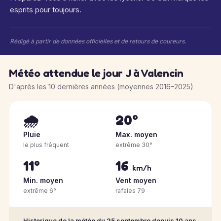
esprits pour toujours.
Rédigé à partir de données officielles et de retours de coureurs.
Météo attendue le jour J à Valencin
D'après les 10 dernières années (moyennes 2016–2025)
🌧️
20°
Pluie
Max. moyen
le plus fréquent
extrême 30°
11°
16
km/h
Min. moyen
Vent moyen
extrême 6°
rafales 79
Historique de la météo du 25 septembre depuis 10 ans