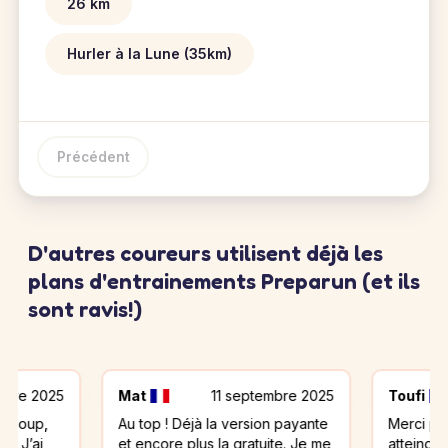
26 km
Hurler à la Lune (35km)
Précédent
D'autres coureurs utilisent déjà les
plans d'entrainements Preparun (et ils
sont ravis!)
5
Mat
11 septembre 2025
Toufi
27
Au top ! Déjà la version payante
Merci pour le plan
et encore plus la gratuite. Je me
atteindre mon obje