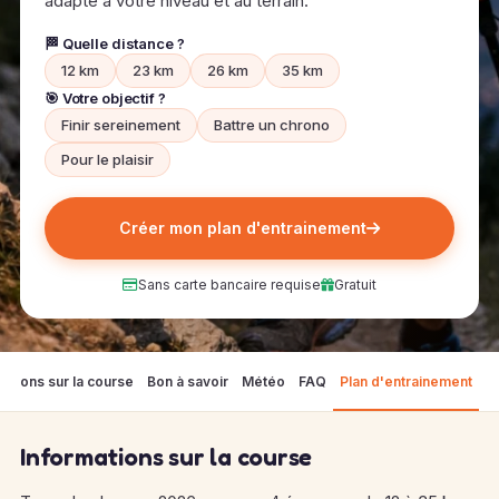
adapté à votre niveau et au terrain.
🏁 Quelle distance ?
12 km
23 km
26 km
35 km
🎯 Votre objectif ?
Finir sereinement
Battre un chrono
Pour le plaisir
Créer mon plan d'entrainement
Sans carte bancaire requise
Gratuit
mations sur la course
Bon à savoir
Météo
FAQ
Plan d'entrainement
Informations sur la course