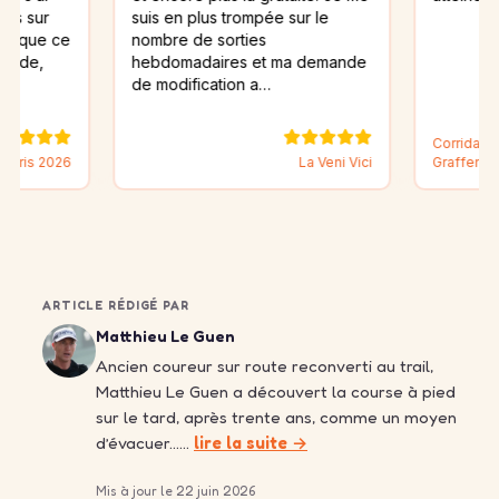
suis en plus trompée sur le
e
nombre de sorties
hebdomadaires et ma demande
de modification a…
Corrida de Noël d'Ill
6
La Veni Vici
Graffenstaden
ARTICLE RÉDIGÉ PAR
Matthieu Le Guen
Ancien coureur sur route reconverti au trail,
Matthieu Le Guen a découvert la course à pied
sur le tard, après trente ans, comme un moyen
d’évacuer……
lire la suite →
Mis à jour le 22 juin 2026