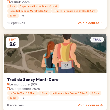
21 août 2026
3 km
Skyrace du Rocher Blanc (21km)
Isère Belledonne Maratrail (42km)
Trail le Parcours des Crêtes (62km)
63 km
+5
Voir la course →
10 épreuves
TRAIL
SEPT
26
Trail du Sancy Mont-Dore
Le mont dore (63)
26 septembre 2026
La Dorée Trail (10.4km)
12 km
Le Chemin des Crêtes (17.9km)
20 km
33 km
+3
Voir la course →
8 épreuves