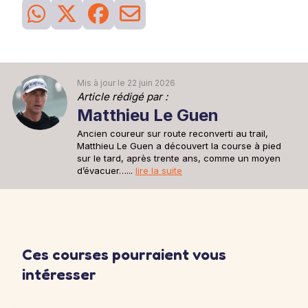
26
Séance
du 28 mai
Sortie recup
Une sortie recup de 30min pour se remettre en jambe après la
sortie longue d'avant hier.
30min à 6'15''/km
Mis à jour le 22 juin 2026
Article rédigé par :
Matthieu Le Guen
Ancien coureur sur route reconverti au trail,
Matthieu Le Guen a découvert la course à pied
sur le tard, après trente ans, comme un moyen
d’évacuer…...
lire la suite
Ces courses pourraient vous
intéresser