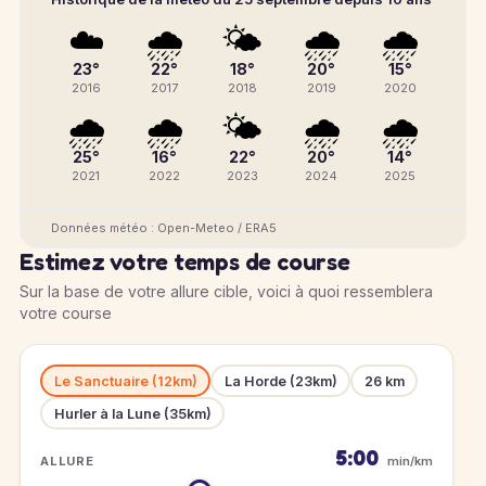
☁️
🌧️
🌤️
🌧️
🌧️
23°
22°
18°
20°
15°
2016
2017
2018
2019
2020
🌧️
🌧️
🌤️
🌧️
🌧️
25°
16°
22°
20°
14°
2021
2022
2023
2024
2025
Données météo : Open-Meteo / ERA5
Estimez votre temps de course
Sur la base de votre allure cible, voici à quoi ressemblera
votre course
Le Sanctuaire (12km)
La Horde (23km)
26 km
Hurler à la Lune (35km)
5:00
ALLURE
min/km