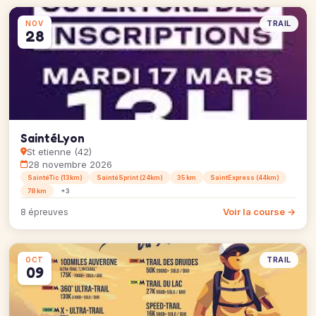
TRAIL
NOV
28
SaintéLyon
St etienne (42)
28 novembre 2026
SaintéTic (13km)
SaintéSprint (24km)
35 km
SaintExpress (44km)
78 km
+3
Voir la course →
8 épreuves
TRAIL
OCT
09