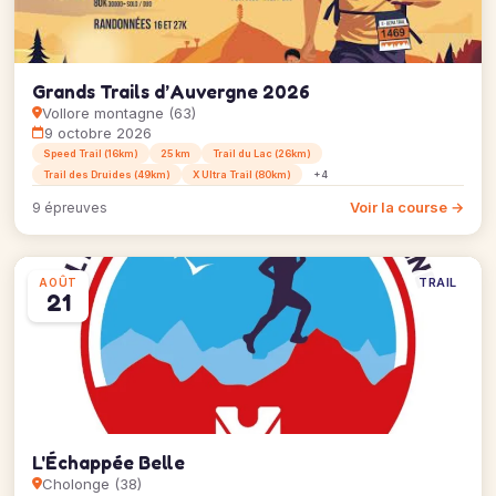
Grands Trails d’Auvergne 2026
Vollore montagne (63)
9 octobre 2026
Speed Trail (16km)
25 km
Trail du Lac (26km)
Trail des Druides (49km)
X Ultra Trail (80km)
+4
Voir la course →
9 épreuves
TRAIL
AOÛT
21
L'Échappée Belle
Cholonge (38)