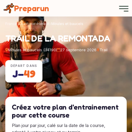
Panneau de gestion des cookies
Preparun
France
Occitanie
Herault
Moules et baucels
TRAIL DE LA REMONTADA
Moules et baucels (34190)
27 septembre 2026
Trail
DÉPART DANS
J−
49
Créez votre plan d'entrainement
pour cette course
Plan jour par jour, calé sur la date de la course,