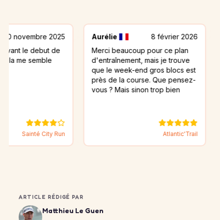
mbre 2025
Aurélie
8 février 2026
patrick
 debut de
Merci beaucoup pour ce plan
ce plan 
semble
d'entraînement, mais je trouve
avec no
que le week-end gros blocs est
tuyaux su
près de la course. Que pensez-
avc des 
vous ? Mais sinon trop bien
inflamma
nté City Run
Atlantic'Trail
ARTICLE RÉDIGÉ PAR
Matthieu Le Guen