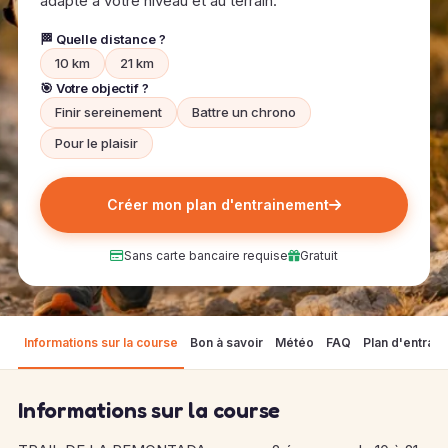
adapté à votre niveau et au terrain.
🏁 Quelle distance ?
10 km
21 km
🎯 Votre objectif ?
Finir sereinement
Battre un chrono
Pour le plaisir
Créer mon plan d'entrainement
Sans carte bancaire requise
Gratuit
Informations sur la course
Bon à savoir
Météo
FAQ
Plan d'entrai
Informations sur la course