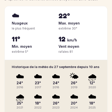
☁️
22°
Nuageux
Max. moyen
le plus fréquent
extrême 30°
11°
12
km/h
Min. moyen
Vent moyen
extrême 5°
rafales 81
Historique de la météo du 27 septembre depuis 10 ans
☁️
☁️
☁️
🌤️
🌧️
24°
23°
24°
26°
12°
2016
2017
2018
2019
2020
🌧️
☁️
☁️
☁️
☁️
25°
18°
26°
20°
18°
2021
2022
2023
2024
2025