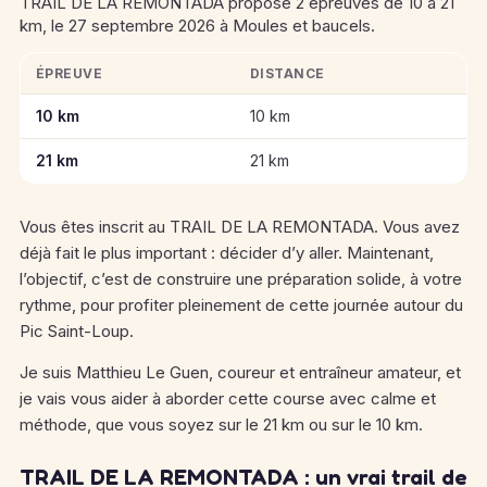
TRAIL DE LA REMONTADA propose 2 épreuves de 10 à 21
km, le 27 septembre 2026 à Moules et baucels.
ÉPREUVE
DISTANCE
Informations clés des épreuves de TRAIL DE LA REMONTAD
10 km
10 km
21 km
21 km
Vous êtes inscrit au TRAIL DE LA REMONTADA. Vous avez
déjà fait le plus important : décider d’y aller. Maintenant,
l’objectif, c’est de construire une préparation solide, à votre
rythme, pour profiter pleinement de cette journée autour du
Pic Saint-Loup.
Je suis Matthieu Le Guen, coureur et entraîneur amateur, et
je vais vous aider à aborder cette course avec calme et
méthode, que vous soyez sur le 21 km ou sur le 10 km.
TRAIL DE LA REMONTADA : un vrai trail de