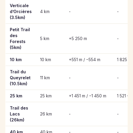
Informations clés des épreuves de Trails des Lacs d’Orcières
Verticale
d’Orcières
4 km
-
-
(3.5km)
Petit Trail
des
5 km
+5 250 m
-
Forests
(5km)
10 km
10 km
+551 m / −554 m
1 825 – 
Trail du
Queyrelet
11 km
-
-
(10.5km)
25 km
25 km
+1 451 m / −1 450 m
1 521 – 
Trail des
Lacs
26 km
-
-
(26km)
40 km
40 km
-
-