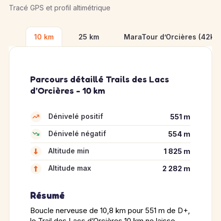
Tracé GPS et profil altimétrique
10 km
25 km
MaraTour d’Orcières (42km
Parcours détaillé Trails des Lacs
d’Orcières - 10 km
Dénivelé positif
551 m
Dénivelé négatif
554 m
Altitude min
1 825 m
Altitude max
2 282 m
Résumé
Boucle nerveuse de 10,8 km pour 551 m de D+,
le Trail des Lacs d’Orcières 10 km ne laisse