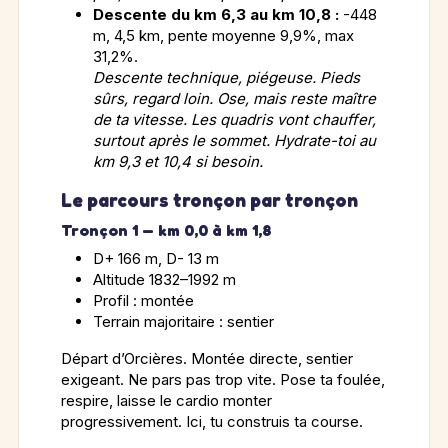
Descente du km 6,3 au km 10,8 :
-448
m, 4,5 km, pente moyenne 9,9%, max
31,2%.
Descente technique, piégeuse. Pieds
sûrs, regard loin. Ose, mais reste maître
de ta vitesse. Les quadris vont chauffer,
surtout après le sommet. Hydrate-toi au
km 9,3 et 10,4 si besoin.
Le parcours tronçon par tronçon
Tronçon 1 — km 0,0 à km 1,8
D+ 166 m, D- 13 m
Altitude 1832–1992 m
Profil : montée
Terrain majoritaire : sentier
Départ d’Orcières. Montée directe, sentier
exigeant. Ne pars pas trop vite. Pose ta foulée,
respire, laisse le cardio monter
progressivement. Ici, tu construis ta course.