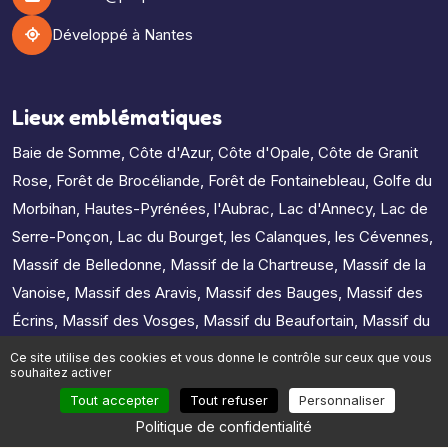
Développé à Nantes
Lieux emblématiques
Baie de Somme
,
Côte d'Azur
,
Côte d'Opale
,
Côte de Granit
Rose
,
Forêt de Brocéliande
,
Forêt de Fontainebleau
,
Golfe du
Morbihan
,
Hautes-Pyrénées
,
l'Aubrac
,
Lac d'Annecy
,
Lac de
Serre-Ponçon
,
Lac du Bourget
,
les Calanques
,
les Cévennes
,
Massif de Belledonne
,
Massif de la Chartreuse
,
Massif de la
Vanoise
,
Massif des Aravis
,
Massif des Bauges
,
Massif des
Écrins
,
Massif des Vosges
,
Massif du Beaufortain
,
Massif du
Canigou
,
Massif du Jura
,
Massif du Mercantour
,
Massif du
Ce site utilise des cookies et vous donne le contrôle sur ceux que vous
souhaitez activer
Mont-Blanc
,
Massif du Queyras
,
Massif du Vercors
,
Tout accepter
Tout refuser
Personnaliser
Presqu'île de Crozon
,
Pyrénées ariégeoises
Politique de confidentialité