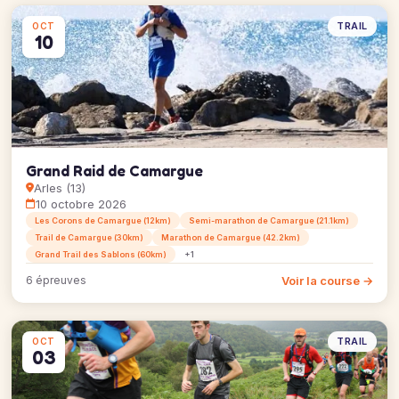
TRAIL
OCT
10
Grand Raid de Camargue
Arles (13)
10 octobre 2026
Les Corons de Camargue (12km)
Semi-marathon de Camargue (21.1km)
Trail de Camargue (30km)
Marathon de Camargue (42.2km)
Grand Trail des Sablons (60km)
+1
Voir la course →
6 épreuves
TRAIL
OCT
03