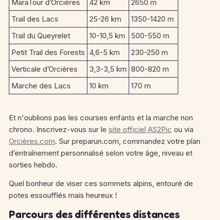
MaraTour d’Orcières
42 km
2650 m
Trail des Lacs
25-26 km
1350-1420 m
Trail du Queyrelet
10-10,5 km
500-550 m
Petit Trail des Forests
4,6-5 km
230-250 m
Verticale d’Orcières
3,3-3,5 km
800-820 m
Marche des Lacs
10 km
170 m
Et n'oublions pas les courses enfants et la marche non
chrono. Inscrivez-vous sur le
site officiel AS2Pic
ou via
Orcières.com
. Sur preparun.com, commandez votre plan
d’entraînement personnalisé selon votre âge, niveau et
sorties hebdo.
Quel bonheur de viser ces sommets alpins, entouré de
potes essoufflés mais heureux !
Parcours des différentes distances