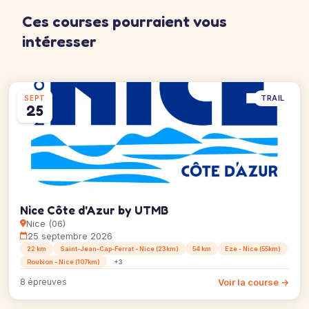
Ces courses pourraient vous
intéresser
TRAIL
SEPT
25
Nice Côte d'Azur by UTMB
Nice (06)
25 septembre 2026
22 km
Saint-Jean-Cap-Ferrat - Nice (23km)
54 km
Eze - Nice (55km)
Roubion - Nice (107km)
+3
Voir la course →
8 épreuves