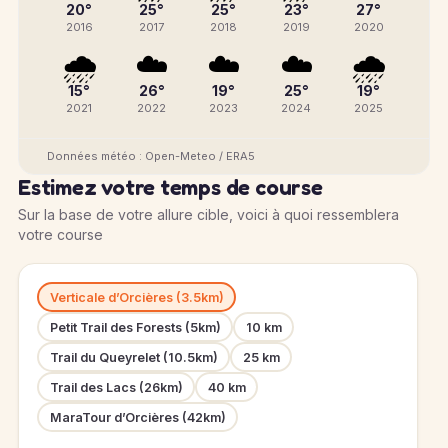
20°
25°
25°
23°
27°
2016
2017
2018
2019
2020
🌧️
☁️
☁️
☁️
🌧️
15°
26°
19°
25°
19°
2021
2022
2023
2024
2025
Données météo : Open-Meteo / ERA5
Estimez votre temps de course
Sur la base de votre allure cible, voici à quoi ressemblera
votre course
Verticale d’Orcières (3.5km)
Petit Trail des Forests (5km)
10 km
Trail du Queyrelet (10.5km)
25 km
Trail des Lacs (26km)
40 km
MaraTour d’Orcières (42km)