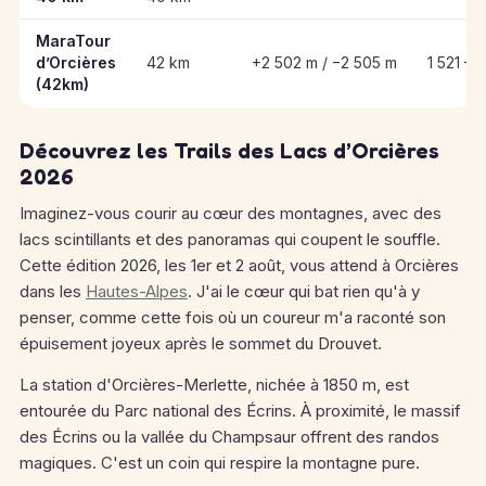
MaraTour
d’Orcières
42 km
+2 502 m / −2 505 m
1 521 – 
(42km)
Découvrez les Trails des Lacs d’Orcières
2026
Imaginez-vous courir au cœur des montagnes, avec des
lacs scintillants et des panoramas qui coupent le souffle.
Cette édition 2026, les 1er et 2 août, vous attend à Orcières
dans les
Hautes-Alpes
. J'ai le cœur qui bat rien qu'à y
penser, comme cette fois où un coureur m'a raconté son
épuisement joyeux après le sommet du Drouvet.
La station d'Orcières-Merlette, nichée à 1850 m, est
entourée du Parc national des Écrins. À proximité, le massif
des Écrins ou la vallée du Champsaur offrent des randos
magiques. C'est un coin qui respire la montagne pure.