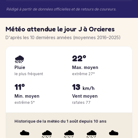
Rédigé à partir de données officielles et de retours de coureurs.
Météo attendue le jour J à Orcieres
D'après les 10 dernières années (moyennes 2016–2025)
🌧️
22°
Pluie
Max. moyen
le plus fréquent
extrême 27°
11°
13
km/h
Min. moyen
Vent moyen
extrême 5°
rafales 77
Historique de la météo du 1 août depuis 10 ans
☁️
🌧️
🌧️
🌧️
☁️