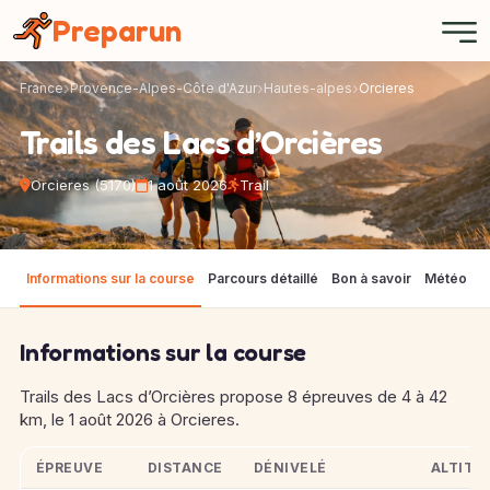
Panneau de gestion des cookies
Preparun
France
Provence-Alpes-Côte d'Azur
Hautes-alpes
Orcieres
Trails des Lacs d’Orcières
Orcieres (5170)
1 août 2026
Trail
Informations sur la course
Parcours détaillé
Bon à savoir
Météo
F
Informations sur la course
Trails des Lacs d’Orcières propose 8 épreuves de 4 à 42
km, le 1 août 2026 à Orcieres.
ÉPREUVE
DISTANCE
DÉNIVELÉ
ALTITU