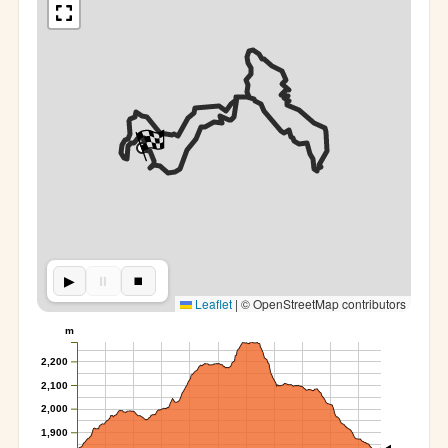
▶︎
⏸︎
⏹︎
Leaflet
|
© OpenStreetMap contributors
m
2,200
2,100
2,000
1,900