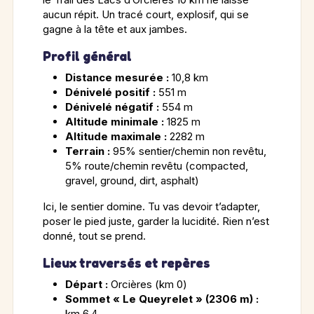
aucun répit. Un tracé court, explosif, qui se
gagne à la tête et aux jambes.
Profil général
Distance mesurée :
10,8 km
Dénivelé positif :
551 m
Dénivelé négatif :
554 m
Altitude minimale :
1825 m
Altitude maximale :
2282 m
Terrain :
95% sentier/chemin non revêtu,
5% route/chemin revêtu (compacted,
gravel, ground, dirt, asphalt)
Ici, le sentier domine. Tu vas devoir t’adapter,
poser le pied juste, garder la lucidité. Rien n’est
donné, tout se prend.
Lieux traversés et repères
Départ :
Orcières (km 0)
Sommet « Le Queyrelet » (2306 m) :
km 6,4