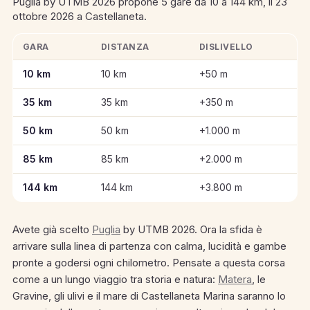
Puglia by UTMB 2026 propone 5 gare da 10 a 144 km, il 23
ottobre 2026 a Castellaneta.
GARA
DISTANZA
DISLIVELLO
Informazioni chiave sulle gare di Puglia by UTMB 2026
10 km
10 km
+50 m
35 km
35 km
+350 m
50 km
50 km
+1.000 m
85 km
85 km
+2.000 m
144 km
144 km
+3.800 m
Avete già scelto
Puglia
by UTMB 2026. Ora la sfida è
arrivare sulla linea di partenza con calma, lucidità e gambe
pronte a godersi ogni chilometro. Pensate a questa corsa
come a un lungo viaggio tra storia e natura:
Matera
, le
Gravine, gli ulivi e il mare di Castellaneta Marina saranno lo