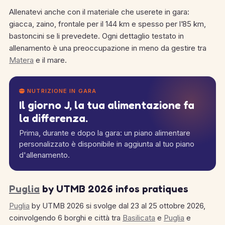
Allenatevi anche con il materiale che userete in gara:
giacca, zaino, frontale per il 144 km e spesso per l’85 km,
bastoncini se li prevedete. Ogni dettaglio testato in
allenamento è una preoccupazione in meno da gestire tra
Matera
e il mare.
NUTRIZIONE IN GARA
Il giorno J, la tua alimentazione fa
la differenza.
Prima, durante e dopo la gara: un piano alimentare
personalizzato è disponibile in aggiunta al tuo piano
d'allenamento.
Puglia
by UTMB 2026 infos pratiques
Puglia
by UTMB 2026 si svolge dal 23 al 25 ottobre 2026,
coinvolgendo 6 borghi e città tra
Basilicata
e
Puglia
e