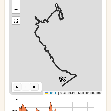
+
−
▶︎
⏸︎
⏹︎
Leaflet
|
© OpenStreetMap contributors
m
200