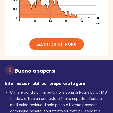
100
0
0
10
20
30
40
km
Scarica il file GPX
Buono a sapersi
Informazioni utili per preparare la gara
Clima e condizioni: in autunno la zona di Puglia by UTMB
tende a offrire un contesto più mite rispetto all’estate,
ma il caldo residuo, il sole pieno e il vento possono
comunque pesare, soprattutto sui tratti più esposti e