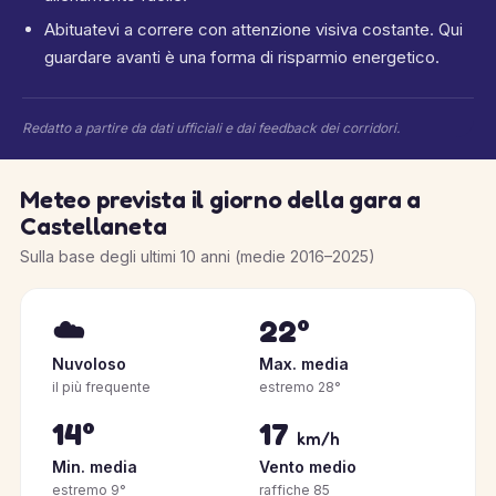
Abituatevi a correre con attenzione visiva costante. Qui
guardare avanti è una forma di risparmio energetico.
Redatto a partire da dati ufficiali e dai feedback dei corridori.
Meteo prevista il giorno della gara a
Castellaneta
Sulla base degli ultimi 10 anni (medie 2016–2025)
☁️
22°
Nuvoloso
Max. media
il più frequente
estremo 28°
14°
17
km/h
Min. media
Vento medio
estremo 9°
raffiche 85