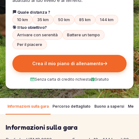
adattato al tuo livello e al terreno.
🏁 Quale distanza ?
10 km
35 km
50 km
85 km
144 km
🎯 Il tuo obiettivo?
Arrivare con serenità
Battere un tempo
Per il piacere
Crea il mio piano di allenamento
Senza carta di credito richiesta
Gratuito
Informazioni sulla gara
Percorso dettagliato
Buono a sapersi
Mete
Informazioni sulla gara