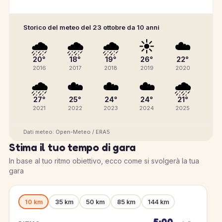
Storico del meteo del 23 ottobre da 10 anni
🌧️
🌧️
🌧️
☀️
☁️
20°
18°
19°
26°
22°
2016
2017
2018
2019
2020
🌧️
☁️
☁️
☁️
🌧️
27°
25°
24°
24°
21°
2021
2022
2023
2024
2025
Dati meteo: Open-Meteo / ERA5
Stima il tuo tempo di gara
In base al tuo ritmo obiettivo, ecco come si svolgerà la tua
gara
10 km
35 km
50 km
85 km
144 km