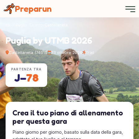
Pannello di gestione dei cookies
Preparun
Italia
Puglia
Taranto
Castellaneta
Puglia by UTMB 2026
Castellaneta (74011)
23 ottobre 2026
Trail
PARTENZA TRA
J−
78
Crea il tuo piano di allenamento
per questa gara
Piano giorno per giorno, basato sulla data della gara,