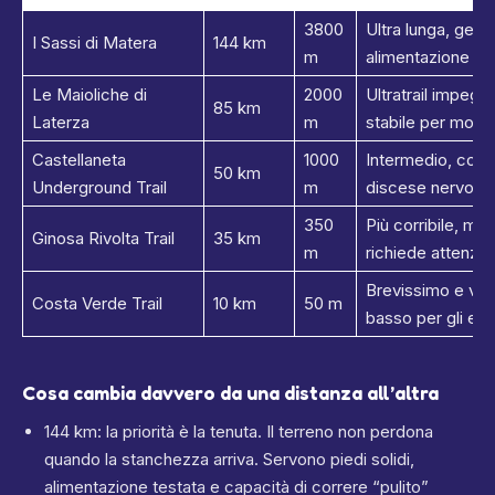
3800
Ultra lunga, gesti
I Sassi di Matera
144 km
m
alimentazione e 
Le Maioliche di
2000
Ultratrail impegn
85 km
Laterza
m
stabile per molte
Castellaneta
1000
Intermedio, con a
50 km
Underground Trail
m
discese nervose
350
Più corribile, ma
Ginosa Rivolta Trail
35 km
m
richiede attenzi
Brevissimo e vel
Costa Verde Trail
10 km
50 m
basso per gli erro
Cosa cambia davvero da una distanza all’altra
144 km: la priorità è la tenuta. Il terreno non perdona
quando la stanchezza arriva. Servono piedi solidi,
alimentazione testata e capacità di correre “pulito”