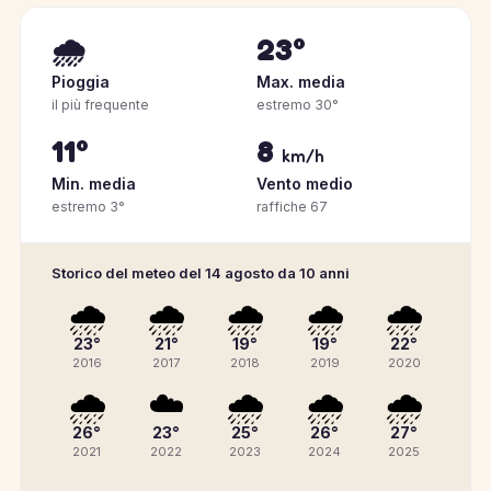
🌧️
23°
Pioggia
Max. media
il più frequente
estremo 30°
11°
8
km/h
Min. media
Vento medio
estremo 3°
raffiche 67
Storico del meteo del 14 agosto da 10 anni
🌧️
🌧️
🌧️
🌧️
🌧️
23°
21°
19°
19°
22°
2016
2017
2018
2019
2020
🌧️
☁️
🌧️
🌧️
🌧️
26°
23°
25°
26°
27°
2021
2022
2023
2024
2025