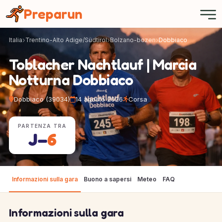
Pannello di gestione dei cookies
Preparun
Italia
Trentino-Alto Adige/Südtirol
Bolzano-bozen
Dobbiaco
Toblacher Nachtlauf | Marcia
Notturna Dobbiaco
Dobbiaco (39034)
14 agosto 2026
Corsa
PARTENZA TRA
J−
6
Informazioni sulla gara
Buono a sapersi
Meteo
FAQ
Informazioni sulla gara