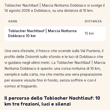
Toblacher Nachtlauf | Marcia Notturna Dobbiaco si svolge il
14 agosto 2026 a Dobbiaco, su una distanza di 10 km.
GARA
DISTANZA
Informazioni chiave sulle gare di Toblacher Nachtlauf | Marci
Toblacher Nachtlauf | Marcia Notturna
10 km
Dobbiaco 10 km
Una sera d’estate, il fresco che scende sulla Val Pusteria, il
profilo delle Dolomiti sullo sfondo e le luci di Dobbiaco che
vi guidano negli ultimi metri. La Toblacher Nachtlauf | Marcia
Notturna Dobbiaco è questo: una corsa notturna di 10 km,
semplice sulla carta, ma che merita una vera preparazione
per essere vissuta fino in fondo, senza soffrire e con il
sorriso al traguardo.
Il percorso della Toblacher Nachtlauf: 10
km tra frazioni, luci e silenzi