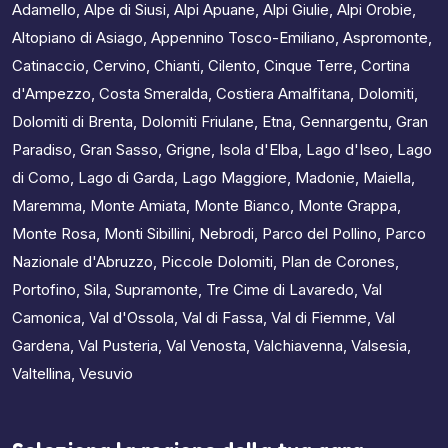
Adamello
,
Alpe di Siusi
,
Alpi Apuane
,
Alpi Giulie
,
Alpi Orobie
,
Altopiano di Asiago
,
Appennino Tosco-Emiliano
,
Aspromonte
,
Catinaccio
,
Cervino
,
Chianti
,
Cilento
,
Cinque Terre
,
Cortina
d'Ampezzo
,
Costa Smeralda
,
Costiera Amalfitana
,
Dolomiti
,
Dolomiti di Brenta
,
Dolomiti Friulane
,
Etna
,
Gennargentu
,
Gran
Paradiso
,
Gran Sasso
,
Grigne
,
Isola d'Elba
,
Lago d'Iseo
,
Lago
di Como
,
Lago di Garda
,
Lago Maggiore
,
Madonie
,
Maiella
,
Maremma
,
Monte Amiata
,
Monte Bianco
,
Monte Grappa
,
Monte Rosa
,
Monti Sibillini
,
Nebrodi
,
Parco del Pollino
,
Parco
Nazionale d'Abruzzo
,
Piccole Dolomiti
,
Plan de Corones
,
Portofino
,
Sila
,
Supramonte
,
Tre Cime di Lavaredo
,
Val
Camonica
,
Val d'Ossola
,
Val di Fassa
,
Val di Fiemme
,
Val
Gardena
,
Val Pusteria
,
Val Venosta
,
Valchiavenna
,
Valsesia
,
Valtellina
,
Vesuvio