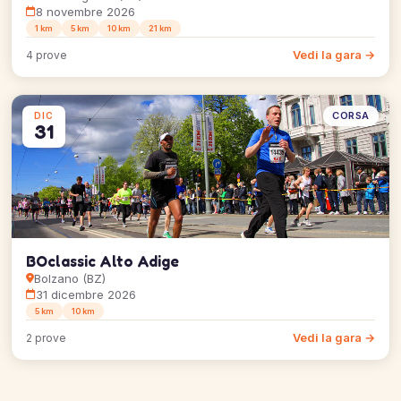
8 novembre 2026
1 km
5 km
10 km
21 km
Vedi la gara →
4 prove
CORSA
DIC
31
BOclassic Alto Adige
Bolzano (BZ)
31 dicembre 2026
5 km
10 km
Vedi la gara →
2 prove