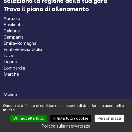
Seleziona la regione della tua gara
Trova il piano di allenamento
Abruzzo
Basilicata
Calabria
Campania
Emilia-Romagna
Friuli-Venezia Giulia
Lazio
Liguria
Lombardia
Marche
Molise
Piemonte
Questo sito fa uso di cookies e ti consente di decidere se accettarli o
Puglia
rifiutarli
Sardegna
Ok, accetta tutto
Rifiuta tutti i cookie
Personalizza
Sicilia
Toscana
Politica sulla riservatezza
Trentino-Alto Adige/Südtirol