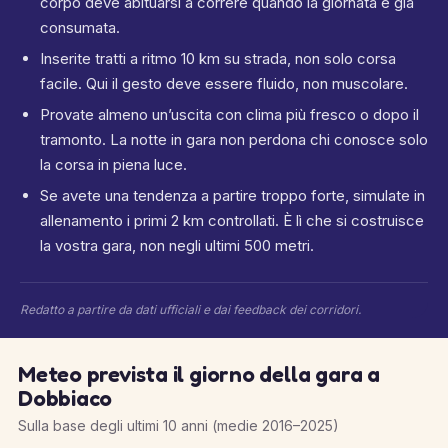
corpo deve abituarsi a correre quando la giornata è già
consumata.
Inserite tratti a ritmo 10 km su strada, non solo corsa
facile. Qui il gesto deve essere fluido, non muscolare.
Provate almeno un’uscita con clima più fresco o dopo il
tramonto. La notte in gara non perdona chi conosce solo
la corsa in piena luce.
Se avete una tendenza a partire troppo forte, simulate in
allenamento i primi 2 km controllati. È lì che si costruisce
la vostra gara, non negli ultimi 500 metri.
Redatto a partire da dati ufficiali e dai feedback dei corridori.
Meteo prevista il giorno della gara a
Dobbiaco
Sulla base degli ultimi 10 anni (medie 2016–2025)