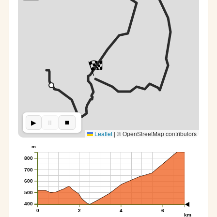
▶︎
⏸︎
⏹︎
Leaflet
|
© OpenStreetMap contributors
m
800
700
600
500
400
0
2
4
6
km