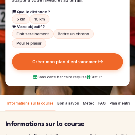
adapté à votre niveau et au terrain.
🏁 Quelle distance ?
5 km
10 km
🎯 Votre objectif ?
Finir sereinement
Battre un chrono
Pour le plaisir
Créer mon plan d'entrainement
Sans carte bancaire requise
Gratuit
Informations sur la course
Bon à savoir
Météo
FAQ
Plan d'entrai
Informations sur la course