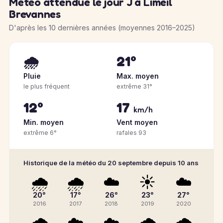
Météo attendue le jour J à Limeil
Brevannes
D'après les 10 dernières années (moyennes 2016–2025)
🌧️
21°
Pluie
Max. moyen
le plus fréquent
extrême 31°
12°
17
km/h
Min. moyen
Vent moyen
extrême 6°
rafales 93
Historique de la météo du 20 septembre depuis 10 ans
🌧️
🌧️
☁️
☀️
☁️
20°
17°
26°
23°
27°
2016
2017
2018
2019
2020
🌧️
☁️
☁️
🌧️
🌧️