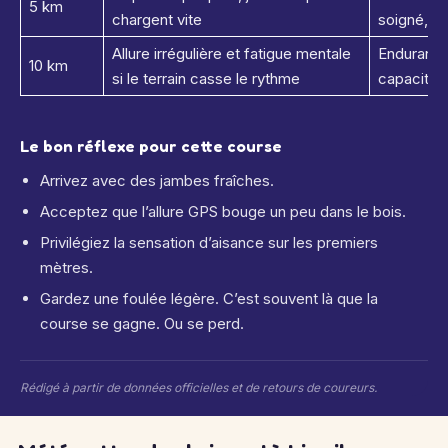
5 km
chargent vite
soigné, r
Allure irrégulière et fatigue mentale
Endurance,
10 km
si le terrain casse le rythme
capacité à
Le bon réflexe pour cette course
Arrivez avec des jambes fraîches.
Acceptez que l’allure GPS bouge un peu dans le bois.
Privilégiez la sensation d’aisance sur les premiers
mètres.
Gardez une foulée légère. C’est souvent là que la
course se gagne. Ou se perd.
Rédigé à partir de données officielles et de retours de coureurs.