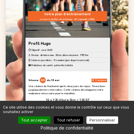
Votre plan d'entrainement
La course du Bois de la Grange - 20 septembre 2026
Profil Hugo
⏱️ Objectif : viser 3h50
💪 Niveau : distance max : 26 km, allure moyenne : 5'18''/km
🗓️ Séances possibles : 4/semaine (pas dispo le mercredi)
🏥 Problèmes de santé : périostite à droite
23
Séance
du 19 mai
Fractionné
Une séance de fractionné après deux jours de repos. Tenez bien
jusqu'aux derniers intervalles. Cette séance développera votre
endurance nécessaire pour le marathon.
12 x 1’30 Allure 5km / 1’30 EF
Ce site utilise des cookies et vous donne le contrôle sur ceux que vous
souhaitez activer
24
Séance
du 20 mai
Renfo
Tout accepter
Tout refuser
Personnaliser
Aujourd'hui, nous focalisons un travail sur les cuisses afin
d'absorber le dénivelé prévu à Toulouse.
Politique de confidentialité
4 séries
de 20
2 séries
de 20
4 séries
de 20