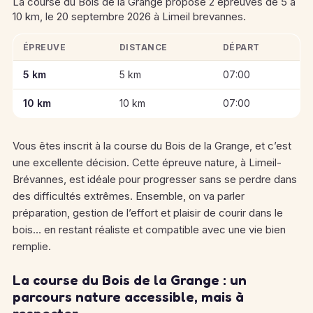
La course du Bois de la Grange propose 2 épreuves de 5 à
10 km, le 20 septembre 2026 à Limeil brevannes.
ÉPREUVE
DISTANCE
DÉPART
Informations clés des épreuves de La course du Bois de la G
5 km
5 km
07:00
10 km
10 km
07:00
Vous êtes inscrit à la course du Bois de la Grange, et c’est
une excellente décision. Cette épreuve nature, à Limeil-
Brévannes, est idéale pour progresser sans se perdre dans
des difficultés extrêmes. Ensemble, on va parler
préparation, gestion de l’effort et plaisir de courir dans le
bois… en restant réaliste et compatible avec une vie bien
remplie.
La course du Bois de la Grange : un
parcours nature accessible, mais à