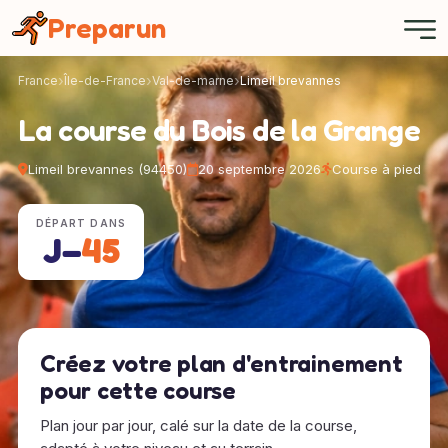
Panneau de gestion des cookies
Preparun
France
Île-de-France
Val-de-marne
Limeil brevannes
La course du Bois de la Grange
Limeil brevannes (94450)
20 septembre 2026
Course à pied
DÉPART DANS
J−
45
Créez votre plan d'entrainement
pour cette course
Plan jour par jour, calé sur la date de la course,