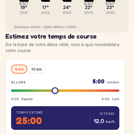
19°
17°
24°
22°
23°
2021
2022
2023
2024
2025
Données météo : Open-Meteo / ERA5
Estimez votre temps de course
Sur la base de votre allure cible, voici à quoi ressemblera
votre course
5 km
10 km
5:00
ALLURE
min/km
3:00 · Rapide
8:00 · Lent
TEMPS ESTIMÉ
VITESSE
25:00
12,0
km/h