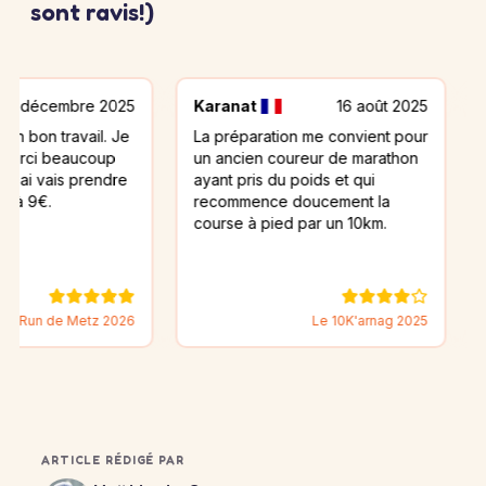
sont ravis!)
bre 2025
Karanat
16 août 2025
LAUREN
avail. Je
La préparation me convient pour
Merci be
eaucoup
un ancien coureur de marathon
parfait
s prendre
ayant pris du poids et qui
recommence doucement la
course à pied par un 10km.
 Metz 2026
Le 10K'arnag 2025
ARTICLE RÉDIGÉ PAR