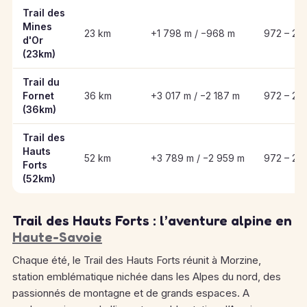
Informations clés des épreuves de Trail des Hauts Forts
Trail des
Mines
23 km
+1 798 m / −968 m
972 – 2 
d'Or
(23km)
Trail du
Fornet
36 km
+3 017 m / −2 187 m
972 – 2 
(36km)
Trail des
Hauts
52 km
+3 789 m / −2 959 m
972 – 2 
Forts
(52km)
Trail des Hauts Forts : l’aventure alpine en
Haute-Savoie
Chaque été, le Trail des Hauts Forts réunit à Morzine,
station emblématique nichée dans les Alpes du nord, des
passionnés de montagne et de grands espaces. A