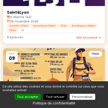
SaintéLyon
St etienne (42)
28 novembre 2026
SaintéTic (13km)
SaintéSprint (24km)
35 km
SaintExpress (44km)
78 km
+3
Voir la course →
8 épreuves
TRAIL
OCT
09
Ce site utilise des cookies et vous donne le contrôle sur ceux que vous
souhaitez activer
Grands Trails d’Auvergne 2026
Tout accepter
Tout refuser
Personnaliser
Vollore montagne (63)
9 octobre 2026
Politique de confidentialité
Speed Trail (16km)
25 km
Trail du Lac (26km)