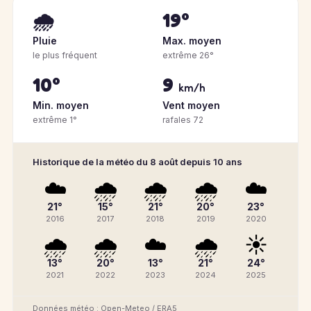
🌧️
19°
Pluie
Max. moyen
le plus fréquent
extrême 26°
10°
9
km/h
Min. moyen
Vent moyen
extrême 1°
rafales 72
Historique de la météo du 8 août depuis 10 ans
☁️
🌧️
🌧️
🌧️
☁️
21°
15°
21°
20°
23°
2016
2017
2018
2019
2020
🌧️
🌧️
☁️
🌧️
☀️
13°
20°
13°
21°
24°
2021
2022
2023
2024
2025
Données météo : Open-Meteo / ERA5