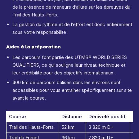
de la présence de meneurs d’allure sur les épreuves du
Trail des Hauts-Forts.
La gestion du rythme et de l’effort est donc entièrement
sous votre responsabilité .
Aides à la préparation
Les parcours font partie des UTMB® WORLD SERIES
QUALIFIERS, ce qui souligne leur niveau technique et
leur crédibilité pour des objectifs internationaux .
400 km de parcours balisés dans les environs sont
accessibles pour vous entraîner spécifiquement sur site
avant la course.
Course
Distance
Dénivelé positif
Au
Trail des Hauts-Forts
52 km
3 820 m D+
Ou
Trail du Fornet
36 km
2 820 m D+
Ou