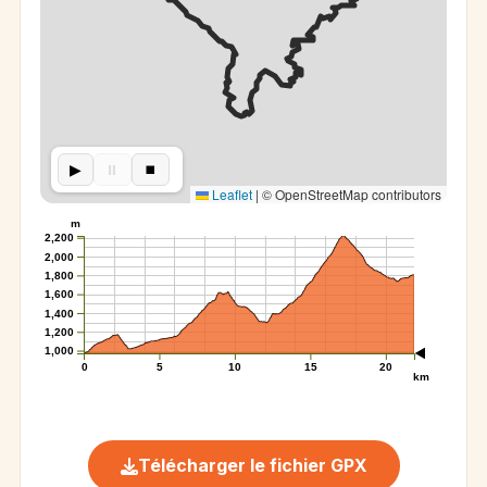
▶︎
⏸︎
⏹︎
Leaflet
|
© OpenStreetMap contributors
m
2,200
2,000
1,800
1,600
1,400
1,200
1,000
0
5
10
15
20
km
Télécharger le fichier GPX