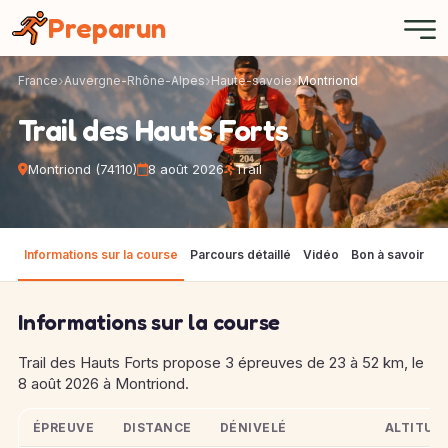
Panneau de gestion des cookies
Preparun
France
Auvergne-Rhône-Alpes
Haute-savoie
Montriond
Trail des Hauts Forts
Montriond (74110)
8 août 2026
Trail
Informations sur la course
Parcours détaillé
Vidéo
Bon à savoir
M
Informations sur la course
Trail des Hauts Forts propose 3 épreuves de 23 à 52 km, le
8 août 2026 à Montriond.
ÉPREUVE
DISTANCE
DÉNIVELÉ
ALTITUD