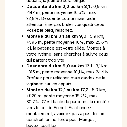
dedans, la journée sera longue.
Descente du km 2,2 au km 3,1
: 0,9 km,
-147 m, pente moyenne 16,5%, max
22,8%. Descente courte mais raide,
attention à ne pas brûler vos quadriceps.
Posez le pied, relâchez.
Montée du km 3,1 au km 9,0
: 5,9 km,
+595 m, pente moyenne 10%, max 25,6%.
Ici, la patience est votre alliée. Montez à
votre rythme, sans chercher à suivre ceux
qui partent trop vite.
Descente du km 9,0 au km 12,1
: 3,1 km,
-315 m, pente moyenne 10,1%, max 24,4%.
Profitez pour relâcher, mais gardez de la
vigilance sur les appuis.
Montée du km 12,1 au km 17,2
: 5,0 km,
+920 m, pente moyenne 18,2%, max
30,7%. C’est la clé du parcours, la montée
vers le col du Fornet. Fractionnez
mentalement, avancez pas à pas. Ici, on
construit, on ne force pas. Mangez,
buvez, soufflez.