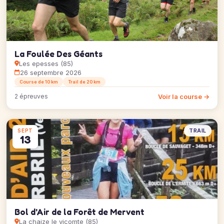
La Foulée Des Géants
Les epesses (85)
26 septembre 2026
Course de 10 km
Trail de 20 km
Voir la course →
2 épreuves
TRAIL
SEPT
13
Bol d'Air de la Forêt de Mervent
La chaize le vicomte (85)