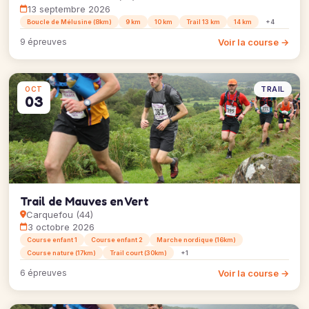
13 septembre 2026
Boucle de Mélusine (8km)
9 km
10 km
Trail 13 km
14 km
+4
Voir la course →
9 épreuves
TRAIL
OCT
03
Trail de Mauves en Vert
Carquefou (44)
3 octobre 2026
Course enfant 1
Course enfant 2
Marche nordique (16km)
Course nature (17km)
Trail court (30km)
+1
Voir la course →
6 épreuves