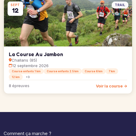
TRAIL
SEPT
12
La Course Au Jambon
Challans (85)
12 septembre 2026
Course enfants 1 km
Course enfants 2.5 km
Course 6 km
7 km
12 km
+3
Voir la course →
8 épreuves
Comment ça marche ?