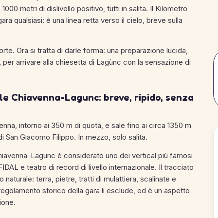
0 metri di dislivello positivo, tutti in salita. Il Kilometro
 qualsiasi: è una linea retta verso il cielo, breve sulla
 forte. Ora si tratta di darle forma: una preparazione lucida,
 per arrivare alla chiesetta di Lagùnc con la sensazione di
ale Chiavenna-Lagunc: breve, ripido, senza
venna, intorno ai 350 m di quota, e sale fino ai circa 1350 m
i San Giacomo Filippo. In mezzo, solo salita.
 Chiavenna-Lagunc è considerato uno dei vertical più famosi
DAL e teatro di record di livello internazionale. Il tracciato
aturale: terra, pietre, tratti di mulattiera, scalinate e
l regolamento storico della gara li esclude, ed è un aspetto
ione.