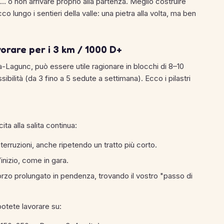
hi… o non arrivare proprio alla partenza. Meglio costruire
o lungo i sentieri della valle: una pietra alla volta, ma ben
orare per i 3 km / 1000 D+
a-Lagunc, può essere utile ragionare in blocchi di 8–10
ibilità (da 3 fino a 5 sedute a settimana). Ecco i pilastri
ta alla salita continua:
erruzioni, anche ripetendo un tratto più corto.
inizio, come in gara.
orzo prolungato in pendenza, trovando il vostro "passo di
potete lavorare su: