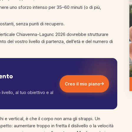
ere uno sforzo intenso per 35–60 minuti (o di più,
ostanti, senza punti di recupero.
 Verticale Chiavenna-Lagunc 2026 dovrebbe strutturare
 del vostro livello di partenza, dell’età e del numero di
mento
Creo il mio piano
ivello, al tuo obiettivo e al
ghi e vertical, è che il corpo non ama gli strappi. Un
o: aumentare troppo in fretta il dislivello o la velocità