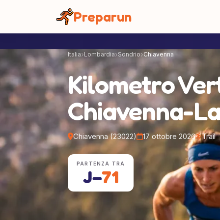
Pannello di gestione dei cookies
Preparun
Italia
Lombardia
Sondrio
Chiavenna
Kilometro Ver
Chiavenna-L
Chiavenna (23022)
17 ottobre 2026
Trail
PARTENZA TRA
J−
71