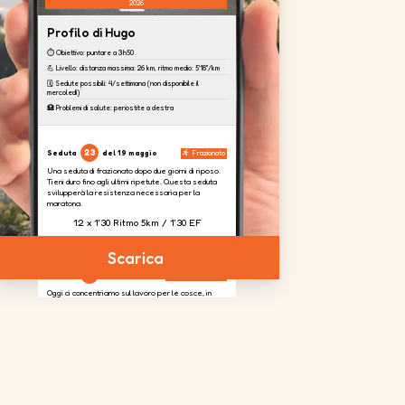
2026
Profilo di Hugo
⏱️ Obiettivo: puntare a 3h50
💪 Livello: distanza massima: 26 km, ritmo medio: 5'18''/km
🗓️ Sedute possibili: 4/settimana (non disponibile il
mercoledì)
🏥 Problemi di salute: periostite a destra
23
Seduta
del 19 maggio
Frazionato
Una seduta di frazionato dopo due giorni di riposo.
Tieni duro fino agli ultimi ripetute. Questa seduta
svilupperà la resistenza necessaria per la
maratona.
12 x 1'30 Ritmo 5km / 1'30 EF
Scarica
24
Seduta
del 20 maggio
Potenziamento
Oggi ci concentriamo sul lavoro per le cosce, in
modo da assorbire il dislivello previsto nella corsa.
4 serie
da
2 serie
da
4 serie
da
20
20
20
ripetizioni
ripetizioni
ripetizioni
per gamba