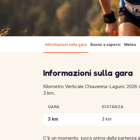
Informazioni sulla gara
Buono a sapersi
Meteo
Informazioni sulla gara
Kilometro Verticale Chiavenna-Lagunc 2026 si
3 km.
GARA
DISTANZA
Informazioni chiave sulle gare di Kilometro 
3 km
3 km
C’è un momento, poco prima della partenza a C