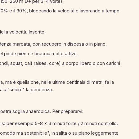
 150–250 m D+ per 3–4 volte).
l 20% e il 30%, bloccando la velocità e lavorando a tempo.
ella velocità. Inserite:
denza marcata, con recupero in discesa o in piano.
l piede pieno e braccia molto attive.
ndi, squat, calf raises, core) a corpo libero o con carichi
 ma è quella che, nelle ultime centinaia di metri, fa la
zia a "subire" la pendenza.
vostra soglia anaerobica. Per prepararvi:
tapis: per esempio 5–8 × 3 minuti forte / 2 minuti controllo.
scomodo ma sostenibile", in salita o su piano leggermente