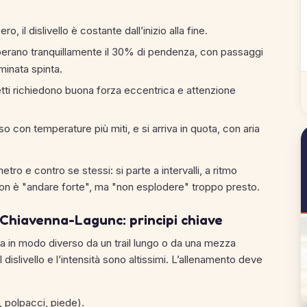
o, il dislivello è costante dall’inizio alla fine.
perano tranquillamente il 30% di pendenza, con passaggi
inata spinta.
tretti richiedono buona forza eccentrica e attenzione
o con temperature più miti, e si arriva in quota, con aria
tro e contro se stessi: si parte a intervalli, a ritmo
 non è "andare forte", ma "non esplodere" troppo presto.
 Chiavenna-Lagunc: principi chiave
a in modo diverso da un trail lungo o da una mezza
dislivello e l’intensità sono altissimi. L’allenamento deve
i, polpacci, piede).