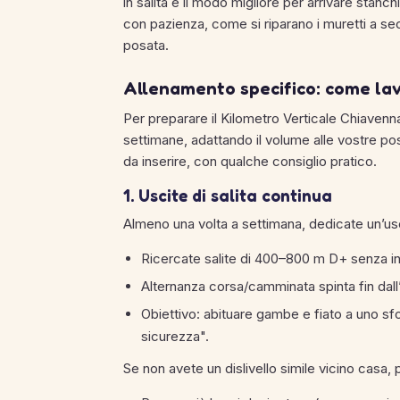
in salita è il modo migliore per arrivare stanc
con pazienza, come si riparano i muretti a secc
posata.
Allenamento specifico: come lav
Per preparare il Kilometro Verticale Chiavenn
settimane, adattando il volume alle vostre poss
da inserire, con qualche consiglio pratico.
1. Uscite di salita continua
Almeno una volta a settimana, dedicate un’usci
Ricercate salite di 400–800 m D+ senza int
Alternanza corsa/camminata spinta fin dall’
Obiettivo: abituare gambe e fiato a uno sf
sicurezza".
Se non avete un dislivello simile vicino casa, 