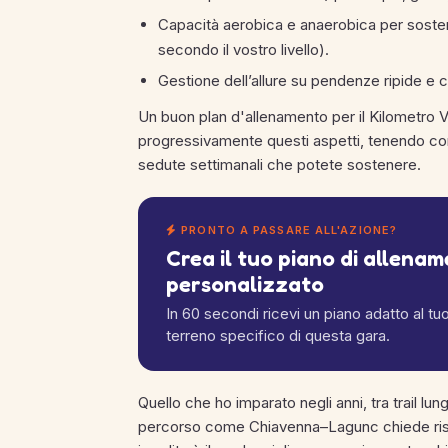
Capacità aerobica e anaerobica per sosten
secondo il vostro livello).
Gestione dell’allure su pendenze ripide e c
Un buon plan d'allenamento per il Kilometro
progressivamente questi aspetti, tenendo conto
sedute settimanali che potete sostenere.
PRONTO A PASSARE ALL'AZIONE?
Crea il tuo piano di allena
personalizzato
In 60 secondi ricevi un piano adatto al tuo l
terreno specifico di questa gara.
Quello che ho imparato negli anni, tra trail lun
percorso come Chiavenna–Lagunc chiede rispett