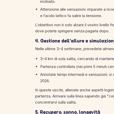
inclinato.
Attenzione alle sensazioni: imparate a rico
e l’acido lattico fa salire la tensione.
L’obiettivo non è solo alzare il vostro livello 
dove potete spingere senza pagarla dopo.
4. Gestione dell’allure e simulazio
Nelle ultime 3–4 settimane, prevedete almeno u
3–4 km di sola salita, cercando di mantener
Partenza controllata (nei primi 5 minuti cer
Annotate tempi intermedi e sensazioni: vi se
2026.
In queste uscite, allenate anche aspetti logist
partenza. Arrivare sulla linea sapendo già "co
concentrarvi sulla salita.
5. Recupero, sonno, longevità