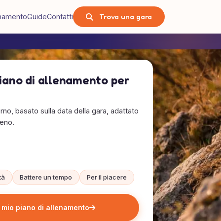
Trova una gara
lenamento
Guide
Contatti
piano di allenamento per
rno, basato sulla data della gara, adattato
reno.
tà
Battere un tempo
Per il piacere
l mio piano di allenamento