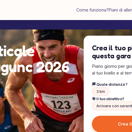
Come funziona?
Piani di al
ticale
Crea il tuo 
questa gara
agunc 2026
Piano giorno per gio
al tuo livello e al ter
🏁 Quale distanza ?
3 km
🎯 Il tuo obiettivo?
Arrivare con sereni
Crea i