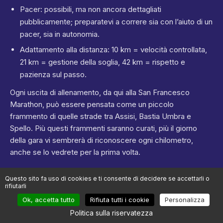
Pacer: possibili, ma non ancora dettagliati
pubblicamente; preparatevi a correre sia con l’aiuto di un
pacer, sia in autonomia.
Adattamento alla distanza: 10 km = velocità controllata,
21 km = gestione della soglia, 42 km = rispetto e
pazienza sul passo.
Ogni uscita di allenamento, da qui alla San Francesco
Marathon, può essere pensata come un piccolo
frammento di quelle strade tra Assisi, Bastia Umbra e
Spello. Più questi frammenti saranno curati, più il giorno
della gara vi sembrerà di riconoscere ogni chilometro,
anche se lo vedrete per la prima volta.
Questo sito fa uso di cookies e ti consente di decidere se accettarli o
Redatto a partire da dati ufficiali e dai feedback dei corridori.
rifiutarli
Ok, accetta tutto
Rifiuta tutti i cookie
Personalizza
Politica sulla riservatezza
Meteo prevista il giorno della gara a