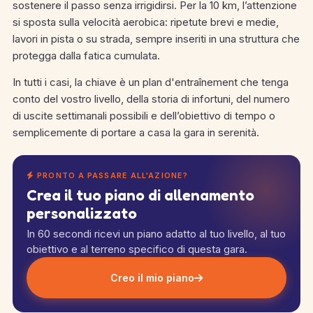
sostenere il passo senza irrigidirsi. Per la 10 km, l’attenzione
si sposta sulla velocità aerobica: ripetute brevi e medie,
lavori in pista o su strada, sempre inseriti in una struttura che
protegga dalla fatica cumulata.
In tutti i casi, la chiave è un plan d'entraînement che tenga
conto del vostro livello, della storia di infortuni, del numero
di uscite settimanali possibili e dell’obiettivo di tempo o
semplicemente di portare a casa la gara in serenità.
PRONTO A PASSARE ALL'AZIONE?
Crea il tuo piano di allenamento
personalizzato
In 60 secondi ricevi un piano adatto al tuo livello, al tuo
obiettivo e al terreno specifico di questa gara.
Creo il mio piano