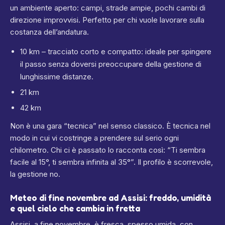
un ambiente aperto: campi, strade ampie, pochi cambi di
direzione improvvisi. Perfetto per chi vuole lavorare sulla
costanza dell’andatura.
10 km – tracciato corto e compatto: ideale per spingere
il passo senza doversi preoccupare della gestione di
lunghissime distanze.
21 km
42 km
Non è una gara “tecnica” nel senso classico. È tecnica nel
modo in cui vi costringe a prendere sul serio ogni
chilometro. Chi ci è passato lo racconta così: “Ti sembra
facile al 15°, ti sembra infinita al 35°”. Il profilo è scorrevole,
la gestione no.
Meteo di fine novembre ad Assisi: freddo, umidità
e quel cielo che cambia in fretta
Assisi, a fine novembre, è fresca, spesso umida, con