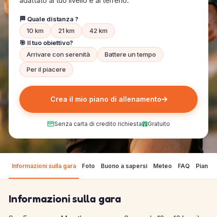
adattato al tuo livello e al terreno.
🏁 Quale distanza ?
10 km
21 km
42 km
🎯 Il tuo obiettivo?
Arrivare con serenità
Battere un tempo
Per il piacere
Crea il mio piano di allenamento
Senza carta di credito richiesta
Gratuito
Informazioni sulla gara
Foto
Buono a sapersi
Meteo
FAQ
Piano d
Informazioni sulla gara