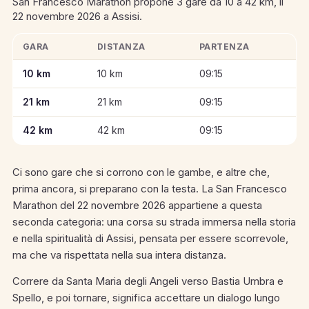
San Francesco Marathon propone 3 gare da 10 a 42 km, il
22 novembre 2026 a Assisi.
GARA
DISTANZA
PARTENZA
Informazioni chiave sulle gare di San Francesco Marathon
10 km
10 km
09:15
21 km
21 km
09:15
42 km
42 km
09:15
Ci sono gare che si corrono con le gambe, e altre che,
prima ancora, si preparano con la testa. La San Francesco
Marathon del 22 novembre 2026 appartiene a questa
seconda categoria: una corsa su strada immersa nella storia
e nella spiritualità di Assisi, pensata per essere scorrevole,
ma che va rispettata nella sua intera distanza.
Correre da Santa Maria degli Angeli verso Bastia Umbra e
Spello, e poi tornare, significa accettare un dialogo lungo