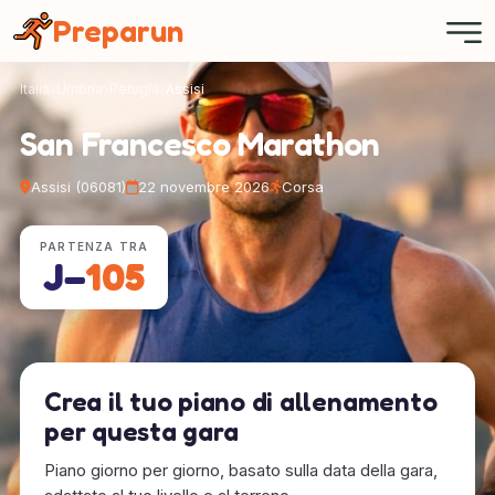
Pannello di gestione dei cookies
Preparun
Italia
Umbria
Perugia
Assisi
San Francesco Marathon
Assisi (06081)
22 novembre 2026
Corsa
PARTENZA TRA
J−
105
Crea il tuo piano di allenamento
per questa gara
Piano giorno per giorno, basato sulla data della gara,