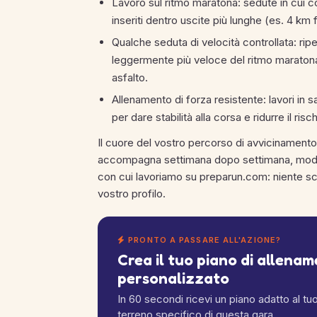
Lavoro sul ritmo maratona: sedute in cui cor
inseriti dentro uscite più lunghe (es. 4 km
Qualche seduta di velocità controllata: r
leggermente più veloce del ritmo maratona,
asfalto.
Allenamento di forza resistente: lavori in s
per dare stabilità alla corsa e ridurre il risc
Il cuore del vostro percorso di avvicinamento
accompagna settimana dopo settimana, modul
con cui lavoriamo su preparun.com: niente sche
vostro profilo.
PRONTO A PASSARE ALL'AZIONE?
Crea il tuo piano di allena
personalizzato
In 60 secondi ricevi un piano adatto al tuo l
terreno specifico di questa gara.