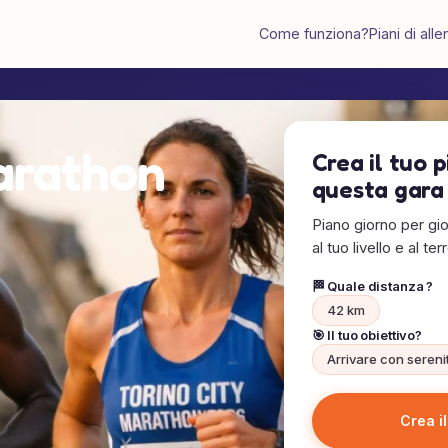
Come funziona?
Piani di al
arathon
Crea il tuo 
questa gara
Piano giorno per gio
al tuo livello e al ter
🏁 Quale distanza ?
42 km
🎯 Il tuo obiettivo?
Arrivare con sereni
Crea i