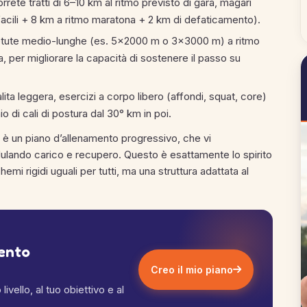
rete tratti di 6–10 km al ritmo previsto di gara, magari
 facili + 8 km a ritmo maratona + 2 km di defaticamento).
ipetute medio-lunghe (es. 5×2000 m o 3×3000 m) a ritmo
 per migliorare la capacità di sostenere il passo su
alita leggera, esercizi a corpo libero (affondi, squat, core)
hio di cali di postura dal 30° km in poi.
 è un piano d’allenamento progressivo, che vi
ando carico e recupero. Questo è esattamente lo spirito
mi rigidi uguali per tutti, ma una struttura adattata al
mento
Creo il mio piano
ivello, al tuo obiettivo e al