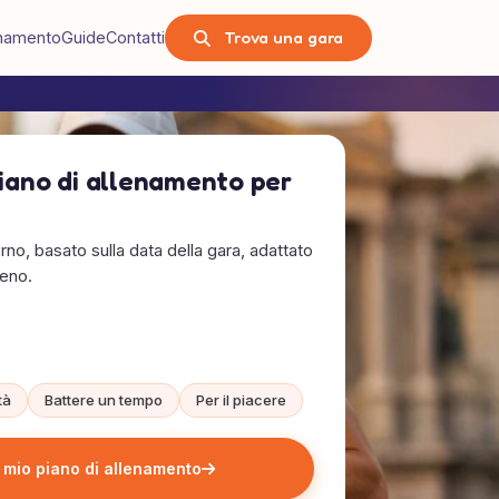
Trova una gara
lenamento
Guide
Contatti
piano di allenamento per
rno, basato sulla data della gara, adattato
reno.
tà
Battere un tempo
Per il piacere
l mio piano di allenamento