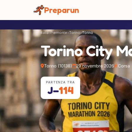
Pannello di gestione dei cookies
Preparun
Italia
Piemonte
Torino
Torino
Torino City M
Torino (10138)
29 novembre 2026
Corsa
PARTENZA TRA
J−
114