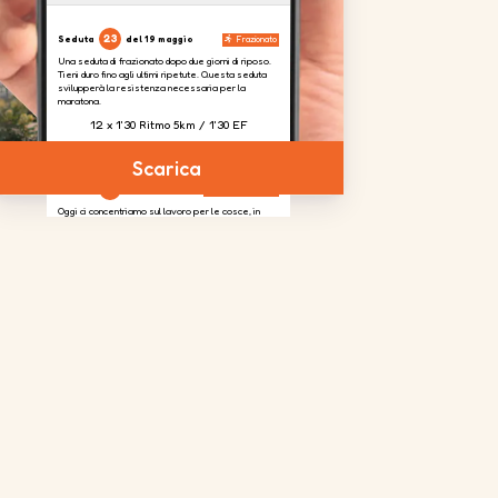
23
Seduta
del 19 maggio
Frazionato
Una seduta di frazionato dopo due giorni di riposo.
Tieni duro fino agli ultimi ripetute. Questa seduta
svilupperà la resistenza necessaria per la
maratona.
12 x 1'30 Ritmo 5km / 1'30 EF
Scarica
24
Seduta
del 20 maggio
Potenziamento
Oggi ci concentriamo sul lavoro per le cosce, in
modo da assorbire il dislivello previsto nella corsa.
4 serie
da
2 serie
da
4 serie
da
20
20
20
ripetizioni
ripetizioni
ripetizioni
per gamba
25
Seduta
del 23 maggio
Uscita lunga
L'uscita lunga della settimana. Potresti avvertire la
fatica, ma questo prepara il tuo corpo ad affrontare
il 'muro' che di solito ti aspetta intorno ai km 25-30 di
una maratona.
2h30 a 6'05''/km