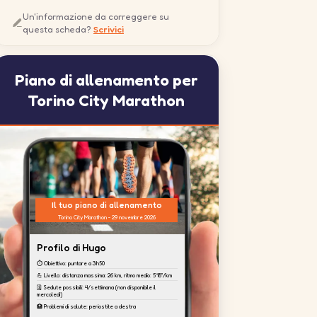
Un'informazione da correggere su
questa scheda?
Scrivici
Piano di allenamento per
Torino City Marathon
Il tuo piano di allenamento
Torino City Marathon - 29 novembre 2026
Profilo di Hugo
⏱️ Obiettivo: puntare a 3h50
💪 Livello: distanza massima: 26 km, ritmo medio: 5'18''/km
🗓️ Sedute possibili: 4/settimana (non disponibile il
mercoledì)
🏥 Problemi di salute: periostite a destra