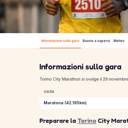
Informazioni sulla gara
Buono a sapersi
Meteo
Informazioni sulla gara
Torino City Marathon si svolge il 29 novembre
GARA
Informazioni chiave sulle gare di Torino City
Maratona (42.195km)
Preparare la
Torino
City Marat