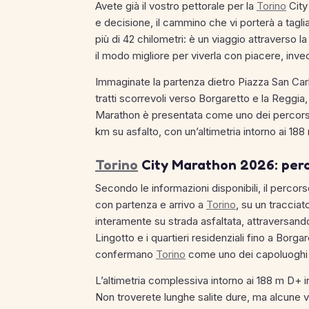
Avete già il vostro pettorale per la
Torino
City
e decisione, il cammino che vi porterà a taglia
più di 42 chilometri: è un viaggio attraverso l
il modo migliore per viverla con piacere, inve
Immaginate la partenza dietro Piazza San Carlo, 
tratti scorrevoli verso Borgaretto e la Reggia,
Marathon è presentata come uno dei percorsi 
km su asfalto, con un’altimetria intorno ai 
Torino
City Marathon 2026: perc
Secondo le informazioni disponibili, il percor
con partenza e arrivo a
Torino
, su un traccia
interamente su strada asfaltata, attraversand
Lingotto e i quartieri residenziali fino a Borg
confermano
Torino
come uno dei capoluoghi pi
L’altimetria complessiva intorno ai 188 m D+ i
Non troverete lunghe salite dure, ma alcune var