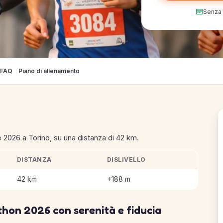
Senza c
FAQ
Piano di allenamento
 2026 a Torino, su una distanza di 42 km.
DISTANZA
DISLIVELLO
 Marathon
42 km
+188 m
hon 2026 con serenità e fiducia