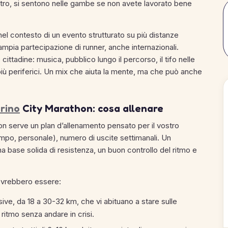
etro, si sentono nelle gambe se non avete lavorato bene
nel contesto di un evento strutturato su più distanze
pia partecipazione di runner, anche internazionali.
ittadine: musica, pubblico lungo il percorso, il tifo nelle
i più periferici. Un mix che aiuta la mente, ma che può anche
rino
City Marathon: cosa allenare
n serve un plan d’allenamento pensato per il vostro
tempo, personale), numero di uscite settimanali. Un
a base solida di resistenza, un buon controllo del ritmo e
dovrebbero essere:
ive, da 18 a 30-32 km, che vi abituano a stare sulle
ritmo senza andare in crisi.