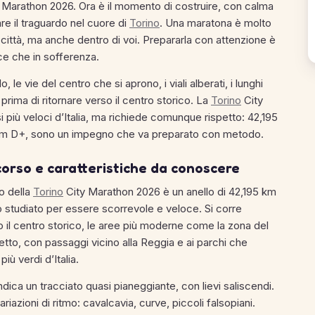
 Marathon 2026. Ora è il momento di costruire, con calma
re il traguardo nel cuore di
Torino
. Una maratona è molto
a città, ma anche dentro di voi. Prepararla con attenzione è
ce che in sofferenza.
le vie del centro che si aprono, i viali alberati, i lunghi
 prima di ritornare verso il centro storico. La
Torino
City
più veloci d’Italia, ma richiede comunque rispetto: 42,195
188 m D+, sono un impegno che va preparato con metodo.
orso e caratteristiche da conoscere
so della
Torino
City Marathon 2026 è un anello di 42,195 km
to studiato per essere scorrevole e veloce. Si corre
o il centro storico, le aree più moderne come la zona del
aretto, con passaggi vicino alla Reggia e ai parchi che
ù verdi d’Italia.
ndica un tracciato quasi pianeggiante, con lievi saliscendi.
iazioni di ritmo: cavalcavia, curve, piccoli falsopiani.