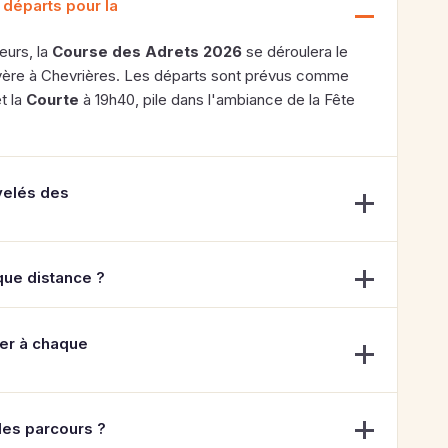
 départs pour la
urs, la
Course des Adrets 2026
se déroulera le
yère à Chevrières. Les départs sont prévus comme
t la
Courte
à 19h40, pile dans l'ambiance de la Fête
ivelés des
aque distance ?
per à chaque
 les parcours ?