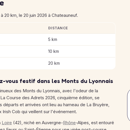
se
 20 km, le 20 juin 2026 à Chateauneuf.
DISTANCE
es Adrets
5 km
10 km
20 km
z-vous festif dans les Monts du Lyonnais
nueux des Monts du Lyonnais, avec l'odeur de la
e. La Course des Adrets 2026, cinquième édition, se
es départs et arrivées ont lieu au hameau de La Bruyère,
Irish Cob qui veillent sur l'événement.
a
Loire
(42), niché en Auvergne-
Rhône
-Alpes, est entouré
ez Feurs ou Saint-Étienne pour une virée post-course.