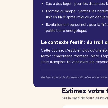
Sac à dos léger : pour les distances
Frontale ou lampe : vérifiez les horai
finir en fin d'après-midi ou en début d
Ravitaillement personnel : pour la Trè
petite barre énergétique.
Le contexte festif : du trail
Cette course, c'est bien plus qu'une ép
terroir : charcuterie, fromage, bière. L
juste transpirer, ils vont vivre une expéri
Rédigé à partir de données officielles et de retou
Estimez votre 
Sur la base de votre allure c