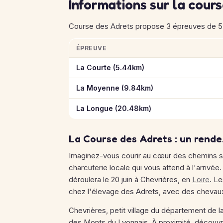
Informations sur la cour
Course des Adrets propose 3 épreuves de 5 à
ÉPREUVE
Informations clés des épreuves de Course d
La Courte (5.44km)
La Moyenne (9.84km)
La Longue (20.48km)
La Course des Adrets : un rende
Imaginez-vous courir au cœur des chemins si
charcuterie locale qui vous attend à l'arrivé
déroulera le 20 juin à Chevrières, en
Loire
. L
chez l'élevage des Adrets, avec des chevaux 
Chevrières, petit village du département de l
des Monts du Lyonnais. À proximité, découvr