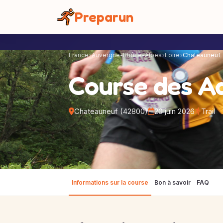
Panneau de gestion des cookies
Preparun
France
Auvergne-Rhône-Alpes
Loire
Chateauneuf
Course des A
Chateauneuf (42800)
20 juin 2026
Trail
Informations sur la course
Bon à savoir
FAQ