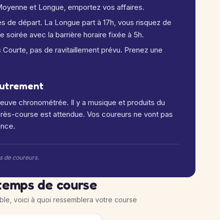
 Moyenne et Longue, emportez vos affaires.
res de départ. La Longue part à 17h, vous risquez de
e soirée avec la barrière horaire fixée à 5h.
s Courte, pas de ravitaillement prévu. Prenez une
 autrement
reuve chronométrée. Il y a musique et produits du
'après-course est attendue. Vos coureurs ne vont pas
ence.
rs de coureurs.
temps de course
ible, voici à quoi ressemblera votre course