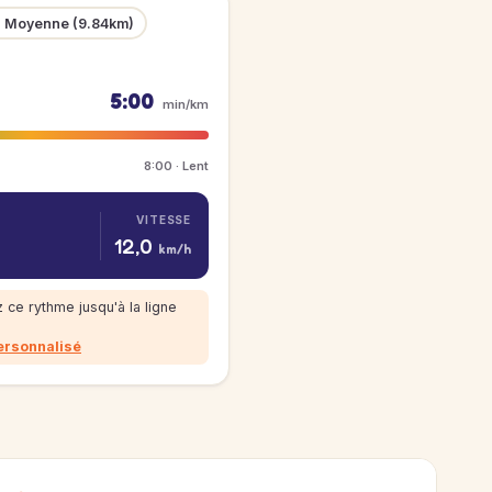
 Moyenne (9.84km)
5:00
min/km
8:00 · Lent
VITESSE
12,0
km/h
 ce rythme jusqu'à la ligne
ersonnalisé