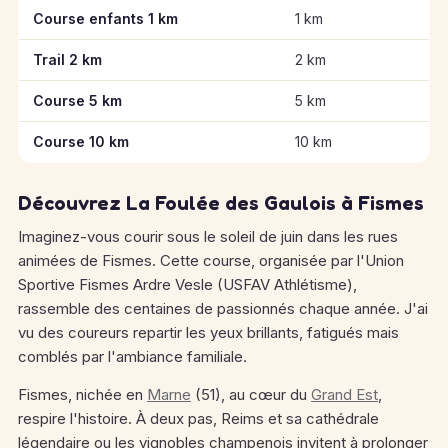
Informations clés des épreuves de La Foulée des Gaulois
Course enfants 1 km
1 km
Trail 2 km
2 km
Course 5 km
5 km
Course 10 km
10 km
Découvrez La Foulée des Gaulois à Fismes
Imaginez-vous courir sous le soleil de juin dans les rues
animées de Fismes. Cette course, organisée par l'Union
Sportive Fismes Ardre Vesle (USFAV Athlétisme),
rassemble des centaines de passionnés chaque année. J'ai
vu des coureurs repartir les yeux brillants, fatigués mais
comblés par l'ambiance familiale.
Fismes, nichée en
Marne
(51), au cœur du
Grand Est
,
respire l'histoire. À deux pas, Reims et sa cathédrale
légendaire ou les vignobles champenois invitent à prolonger