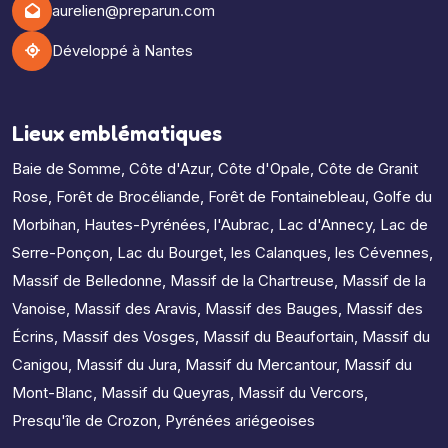
aurelien@preparun.com
Développé à Nantes
Lieux emblématiques
Baie de Somme
,
Côte d'Azur
,
Côte d'Opale
,
Côte de Granit
Rose
,
Forêt de Brocéliande
,
Forêt de Fontainebleau
,
Golfe du
Morbihan
,
Hautes-Pyrénées
,
l'Aubrac
,
Lac d'Annecy
,
Lac de
Serre-Ponçon
,
Lac du Bourget
,
les Calanques
,
les Cévennes
,
Massif de Belledonne
,
Massif de la Chartreuse
,
Massif de la
Vanoise
,
Massif des Aravis
,
Massif des Bauges
,
Massif des
Écrins
,
Massif des Vosges
,
Massif du Beaufortain
,
Massif du
Canigou
,
Massif du Jura
,
Massif du Mercantour
,
Massif du
Mont-Blanc
,
Massif du Queyras
,
Massif du Vercors
,
Presqu'île de Crozon
,
Pyrénées ariégeoises