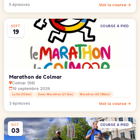
Voir la course →
5 épreuves
COURSE À PIED
SEPT
19
Marathon de Colmar
Colmar (68)
19 septembre 2026
Le Dix (10 km)
Semi-Marathon (21.1km)
Marathon (42.195km)
Voir la course →
3 épreuves
COURSE À PIED
OCT
03