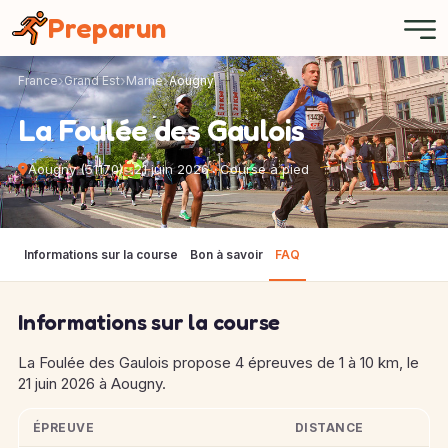
Panneau de gestion des cookies
Preparun
France
Grand Est
Marne
Aougny
La Foulée des Gaulois
Aougny (51170)
21 juin 2026
Course à pied
Informations sur la course
Bon à savoir
FAQ
Informations sur la course
La Foulée des Gaulois propose 4 épreuves de 1 à 10 km, le
21 juin 2026 à Aougny.
ÉPREUVE
DISTANCE