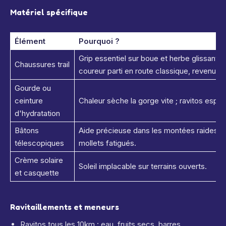
Matériel spécifique
Élément
Pourquoi ?
Grip essentiel sur boue et herbe glissant
Chaussures trail
coureur parti en route classique, revenu l
Gourde ou
ceinture
Chaleur sèche la gorge vite ; ravitos espa
d'hydratation
Bâtons
Aide précieuse dans les montées raides, p
télescopiques
mollets fatigués.
Crème solaire
Soleil implacable sur terrains ouverts.
et casquette
Ravitaillements et meneurs
Ravitos tous les 10km : eau, fruits secs, barres