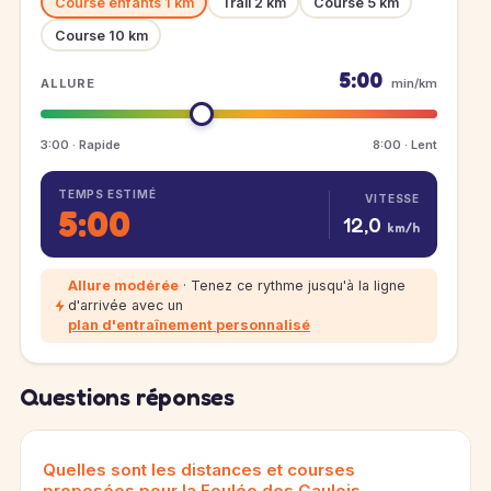
Course enfants 1 km
Trail 2 km
Course 5 km
Course 10 km
5:00
ALLURE
min/km
3:00 · Rapide
8:00 · Lent
TEMPS ESTIMÉ
VITESSE
5:00
12,0
km/h
Allure modérée
· Tenez ce rythme jusqu'à la ligne
d'arrivée avec un
plan d'entraînement personnalisé
Questions réponses
Quelles sont les distances et courses
proposées pour la Foulée des Gaulois