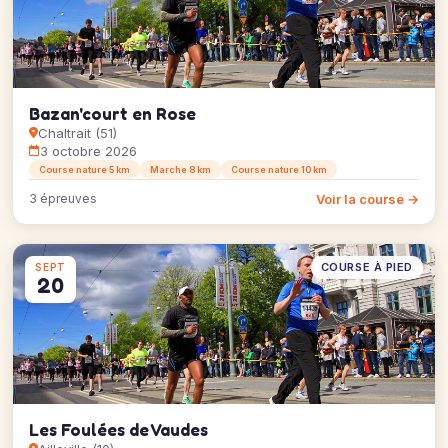
Bazan'court en Rose
Chaltrait (51)
3 octobre 2026
Course nature 5 km
Marche 8 km
Course nature 10 km
Voir la course →
3 épreuves
COURSE À PIED
SEPT
20
Les Foulées de Vaudes