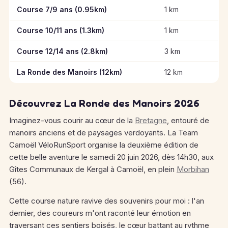
Informations clés des épreuves de La Ronde des Manoirs
Course 7/9 ans (0.95km)
1 km
Course 10/11 ans (1.3km)
1 km
Course 12/14 ans (2.8km)
3 km
La Ronde des Manoirs (12km)
12 km
Découvrez La Ronde des Manoirs 2026
Imaginez-vous courir au cœur de la
Bretagne
, entouré de
manoirs anciens et de paysages verdoyants. La Team
Camoël VéloRunSport organise la deuxième édition de
cette belle aventure le samedi 20 juin 2026, dès 14h30, aux
Gîtes Communaux de Kergal à Camoël, en plein
Morbihan
(56).
Cette course nature ravive des souvenirs pour moi : l'an
dernier, des coureurs m'ont raconté leur émotion en
traversant ces sentiers boisés, le cœur battant au rythme