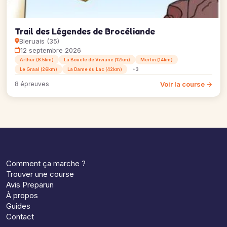
Trail des Légendes de Brocéliande
Bleruais (35)
12 septembre 2026
Arthur (8.5km)
La Boucle de Viviane (12km)
Merlin (14km)
Le Graal (26km)
La Dame du Lac (42km)
+3
Voir la course →
8 épreuves
Comment ça marche ?
Trouver une course
Avis Preparun
À propos
Guides
Contact