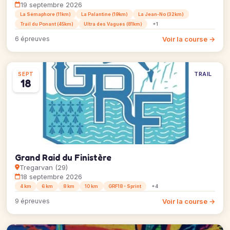
19 septembre 2026
La Sémaphore (11km)
La Palantine (19km)
La Jean-No (32km)
Trail du Ponant (45km)
Ultra des Vagues (81km)
+1
Voir la course →
6 épreuves
TRAIL
SEPT
18
Grand Raid du Finistère
Tregarvan (29)
18 septembre 2026
4 km
6 km
8 km
10 km
GRF18 - Sprint
+4
Voir la course →
9 épreuves