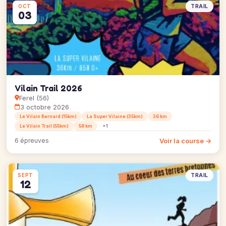
TRAIL
OCT
03
Vilain Trail 2026
Ferel (56)
3 octobre 2026
Le Vilain Bernard (15km)
La Super Vilaine (35km)
36 km
Le Vilain Trail (55km)
58 km
+1
Voir la course →
6 épreuves
TRAIL
SEPT
12