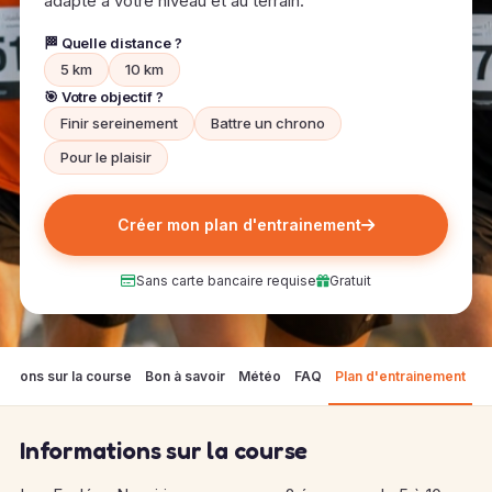
adapté à votre niveau et au terrain.
🏁 Quelle distance ?
5 km
10 km
🎯 Votre objectif ?
Finir sereinement
Battre un chrono
Pour le plaisir
Créer mon plan d'entrainement
Sans carte bancaire requise
Gratuit
mations sur la course
Bon à savoir
Météo
FAQ
Plan d'entrainement
Informations sur la course