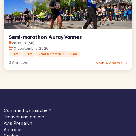
Semi-marathon Auray Vannes
Vannes (56)
13 septembre 2026
5 km
10 km
Semi-marathon (21.097km)
Voir la course →
3 épreuves
Comment ça marche ?
Trouver une course
Avis Preparun
À propos
Guides