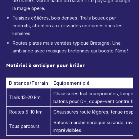
de marée. Marée haute ou basse ? Le paysage change,
la magie opère.
Falaises côtières, bois denses. Trails boueux par
endroits, attention aux glissades nocturnes sous les
lumières.
Routes plates mais ventées typique Bretagne. Une
ambiance avec musiques bretonnes qui booste l'âme!
Matériel à anticiper pour briller
Distance/Terrain
Équipement clé
Chaussures trail cramponnées, lampe fro
Trails 13-20 km
bâtons pour D+, coupe-vent contre fraî
Routes 5-10 km
Chaussures route légères, tenue respiran
Bâtons marche nordique si rando, ravit
Tous parcours
imprévisibles.