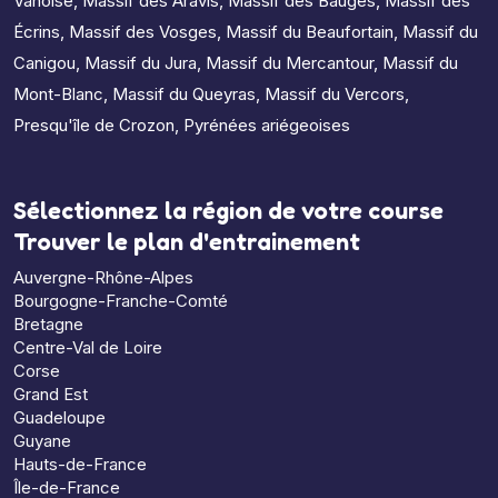
Vanoise
,
Massif des Aravis
,
Massif des Bauges
,
Massif des
Écrins
,
Massif des Vosges
,
Massif du Beaufortain
,
Massif du
Canigou
,
Massif du Jura
,
Massif du Mercantour
,
Massif du
Mont-Blanc
,
Massif du Queyras
,
Massif du Vercors
,
Presqu'île de Crozon
,
Pyrénées ariégeoises
Sélectionnez la région de votre course
Trouver le plan d'entrainement
Auvergne-Rhône-Alpes
Bourgogne-Franche-Comté
Bretagne
Centre-Val de Loire
Corse
Grand Est
Guadeloupe
Guyane
Hauts-de-France
Île-de-France