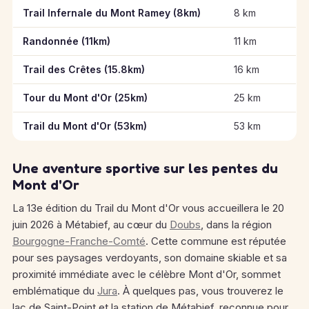
Informations clés des épreuves de Trail du Mont d'Or
Trail Infernale du Mont Ramey (8km)
8 km
Randonnée (11km)
11 km
Trail des Crêtes (15.8km)
16 km
Tour du Mont d'Or (25km)
25 km
Trail du Mont d'Or (53km)
53 km
Une aventure sportive sur les pentes du
Mont d'Or
La 13e édition du Trail du Mont d'Or vous accueillera le 20
juin 2026 à Métabief, au cœur du
Doubs
, dans la région
Bourgogne-Franche-Comté
. Cette commune est réputée
pour ses paysages verdoyants, son domaine skiable et sa
proximité immédiate avec le célèbre Mont d'Or, sommet
emblématique du
Jura
. À quelques pas, vous trouverez le
lac de Saint-Point et la station de Métabief, reconnue pour