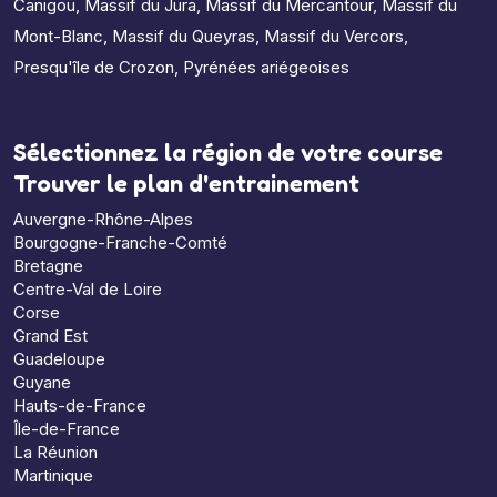
Canigou
,
Massif du Jura
,
Massif du Mercantour
,
Massif du
Mont-Blanc
,
Massif du Queyras
,
Massif du Vercors
,
Presqu'île de Crozon
,
Pyrénées ariégeoises
Sélectionnez la région de votre course
Trouver le plan d'entrainement
Auvergne-Rhône-Alpes
Bourgogne-Franche-Comté
Bretagne
Centre-Val de Loire
Corse
Grand Est
Guadeloupe
Guyane
Hauts-de-France
Île-de-France
La Réunion
Martinique