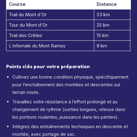
Course
Distance
D
Trail du Mont d'Or
53 km
2
Tour du Mont d'Or
25 km
1
Trail des Crêtes
15 km
6
L'infernale du Mont Ramey
8 km
2
Points clés pour votre préparation
Cultivez une bonne condition physique, spécifiquement
pour l’enchaînement des montées et descentes sur
terrain mixte.
Travaillez votre résistance à l’effort prolongé et au
changement de rythme (sorties longues, vitesse dans
les portions roulantes, puissance dans les pentes).
Intégrez des entraînements techniques en descente et
montée, avec portage de sac.