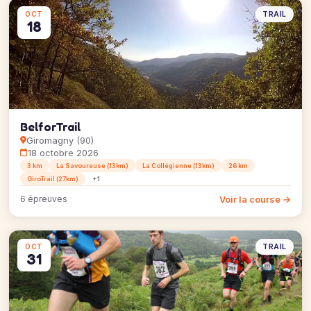
TRAIL
OCT
18
BelforTrail
Giromagny (90)
18 octobre 2026
3 km
La Savoureuse (13km)
La Collégienne (13km)
26 km
GiroTrail (27km)
+1
Voir la course →
6 épreuves
TRAIL
OCT
31