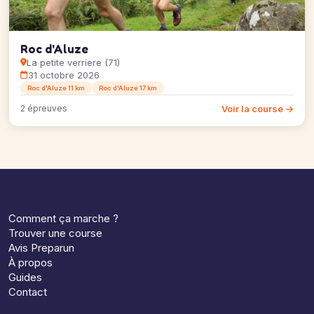
Roc d'Aluze
La petite verriere (71)
31 octobre 2026
Roc d'Aluze 11 km
Roc d'Aluze 17 km
Voir la course →
2 épreuves
Comment ça marche ?
Trouver une course
Avis Preparun
À propos
Guides
Contact