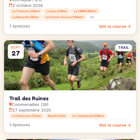
2 octobre 2026
La Chamois (10km)
La Lynx (20km)
La CMM (40km)
La Renarde (75km)
La Franco-Suisse (105km)
+2
Voir la course →
7 épreuves
TRAIL
SEPT
27
Trail des Ruines
Commenailles (39)
27 septembre 2026
Le Valeureux (12km)
Rando 12 km
Le Conquérant (19km)
Voir la course →
3 épreuves