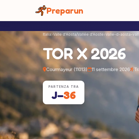
Pannello di gestione dei cookies
Preparun
Italia
Valle d'Aosta/Vallée d'Aoste
Valle-d-aosta-val
TOR X 2026
Courmayeur (11013)
11 settembre 2026
Tr
PARTENZA TRA
J−
36