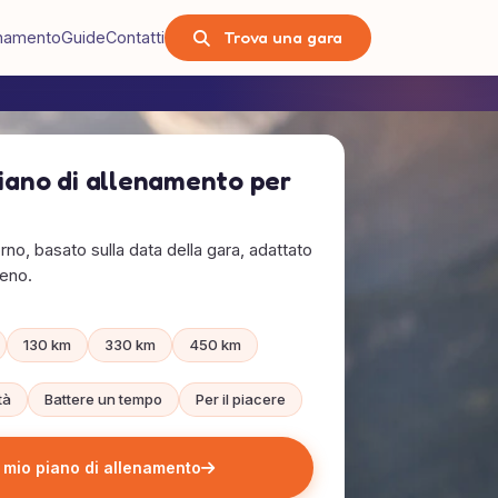
Trova una gara
lenamento
Guide
Contatti
piano di allenamento per
rno, basato sulla data della gara, adattato
reno.
130 km
330 km
450 km
tà
Battere un tempo
Per il piacere
l mio piano di allenamento