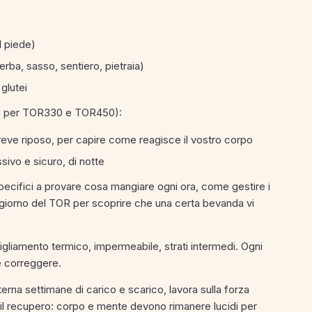
l piede)
erba, sasso, sentiero, pietraia)
glutei
tto per TOR330 e TOR450):
reve riposo, per capire come reagisce il vostro corpo
sivo e sicuro, di notte
pecifici a provare cosa mangiare ogni ora, come gestire i
il giorno del TOR per scoprire che una certa bevanda vi
igliamento termico, impermeabile, strati intermedi. Ogni
e correggere.
erna settimane di carico e scarico, lavora sulla forza
i il recupero: corpo e mente devono rimanere lucidi per