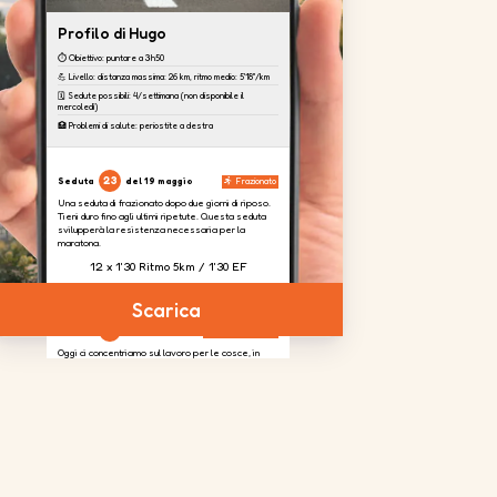
Profilo di Hugo
⏱️ Obiettivo: puntare a 3h50
💪 Livello: distanza massima: 26 km, ritmo medio: 5'18''/km
🗓️ Sedute possibili: 4/settimana (non disponibile il
mercoledì)
🏥 Problemi di salute: periostite a destra
23
Seduta
del 19 maggio
Frazionato
Una seduta di frazionato dopo due giorni di riposo.
Tieni duro fino agli ultimi ripetute. Questa seduta
svilupperà la resistenza necessaria per la
maratona.
12 x 1'30 Ritmo 5km / 1'30 EF
Scarica
24
Seduta
del 20 maggio
Potenziamento
Oggi ci concentriamo sul lavoro per le cosce, in
modo da assorbire il dislivello previsto nella corsa.
4 serie
da
2 serie
da
4 serie
da
20
20
20
ripetizioni
ripetizioni
ripetizioni
per gamba
25
Seduta
del 23 maggio
Uscita lunga