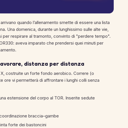
 arrivano quando l’allenamento smette di essere una lista
gna. Una domenica, durante un lunghissimo sulle alte vie,
i per respirare al tramonto, convinto di "perdere tempo".
OR330: aveva imparato che prendersi quei minuti per
enamento.
avorare, distanza per distanza
 X, costruite un forte fondo aerobico. Correre (o
ore vi permetterà di affrontare i lunghi colli senza
i una estensione del corpo al TOR. Inserite sedute
su coordinazione braccia–gambe
pinta forte dei bastoncini