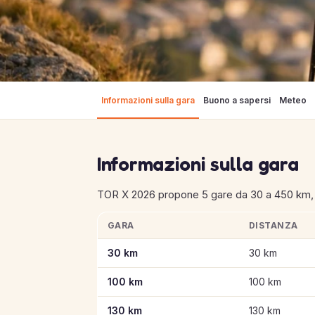
Informazioni sulla gara
Buono a sapersi
Meteo
Informazioni sulla gara
TOR X 2026 propone 5 gare da 30 a 450 km, 
GARA
DISTANZA
Informazioni chiave sulle gare di TOR X 2026
30 km
30 km
100 km
100 km
130 km
130 km