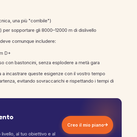
ica, una più "corribile")
i) per sopportare gli 8000–12000 m di dislivello
a deve comunque includere:
 m D+
ciso con bastoncini, senza esplodere a metà gara
a a incastrare queste esigenze con il vostro tempo
i partenza, evitando sovraccarichi e rispettando i tempi di
mento
Creo il mio piano
ivello, al tuo obiettivo e al