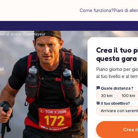
Come funziona?
Piani di al
lee-d-aoste
Courmayeur
Crea il tuo 
questa gara
ail
Piano giorno per gio
al tuo livello e al ter
🏁 Quale distanza ?
30 km
100 km
🎯 Il tuo obiettivo?
Arrivare con sereni
Crea i