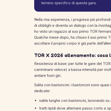
terreno specifico di questa gara.
Nella mia esperienza, i progressi più profondi
di obblighi e diventa un dialogo con la monta
ho visto un ragazzo al suo primo TOR fermars
Qualche mese dopo, ha chiuso il suo primo T
ascoltare il proprio corpo è già parte dell’all
TOR X 2026 allenamento: cosa l
Resistenza di base: per tutte le gare del TOR
camminare veloce) a bassa intensità per molte 
andare fuori giri.
Salita con bastoncini: i bastoncini sono quas
dedicate:
salite lunghe con bastoncini, lavorando 
tratti ripidi dove alternare passo corto e s