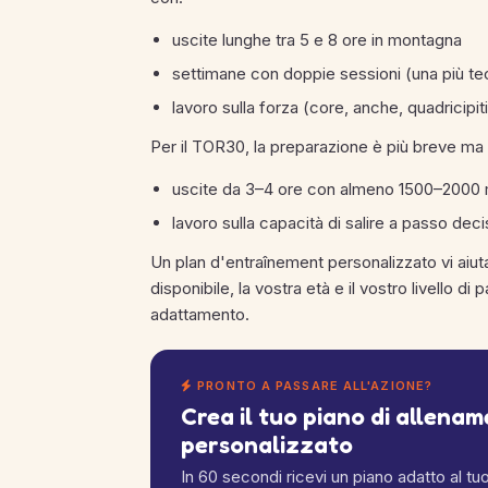
uscite lunghe tra 5 e 8 ore in montagna
settimane con doppie sessioni (una più tecn
lavoro sulla forza (core, anche, quadricipit
Per il TOR30, la preparazione è più breve m
uscite da 3–4 ore con almeno 1500–2000
lavoro sulla capacità di salire a passo de
Un plan d'entraînement personalizzato vi aiut
disponibile, la vostra età e il vostro livello d
adattamento.
PRONTO A PASSARE ALL'AZIONE?
Crea il tuo piano di allena
personalizzato
In 60 secondi ricevi un piano adatto al tuo l