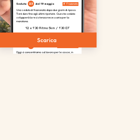
23
Seduta
del 19 maggio
Frazionato
Una seduta di frazionato dopo due giorni di riposo.
Tieni duro fino agli ultimi ripetute. Questa seduta
svilupperà la resistenza necessaria per la
maratona.
12 x 1'30 Ritmo 5km / 1'30 EF
Scarica
24
Seduta
del 20 maggio
Potenziamento
Oggi ci concentriamo sul lavoro per le cosce, in
modo da assorbire il dislivello previsto nella corsa.
4 serie
da
2 serie
da
4 serie
da
20
20
20
ripetizioni
ripetizioni
ripetizioni
per gamba
25
Seduta
del 23 maggio
Uscita lunga
L'uscita lunga della settimana. Potresti avvertire la
fatica, ma questo prepara il tuo corpo ad affrontare
il 'muro' che di solito ti aspetta intorno ai km 25-30 di
una maratona.
2h30 a 6'05''/km
26
Seduta
del 28
Uscita di
maggio
recupero