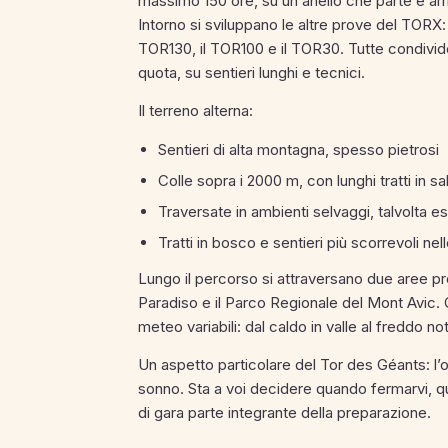
massimo 150 ore, su un anello che parte e arriv
Intorno si sviluppano le altre prove del TORX
TOR130, il TOR100 e il TOR30. Tutte condivi
quota, su sentieri lunghi e tecnici.
Il terreno alterna:
Sentieri di alta montagna, spesso pietrosi
Colle sopra i 2000 m, con lunghi tratti in sa
Traversate in ambienti selvaggi, talvolta e
Tratti in bosco e sentieri più scorrevoli nell
Lungo il percorso si attraversano due aree pr
Paradiso e il Parco Regionale del Mont Avic.
meteo variabili: dal caldo in valle al freddo n
Un aspetto particolare del Tor des Géants: l’
sonno. Sta a voi decidere quando fermarvi, qu
di gara parte integrante della preparazione.