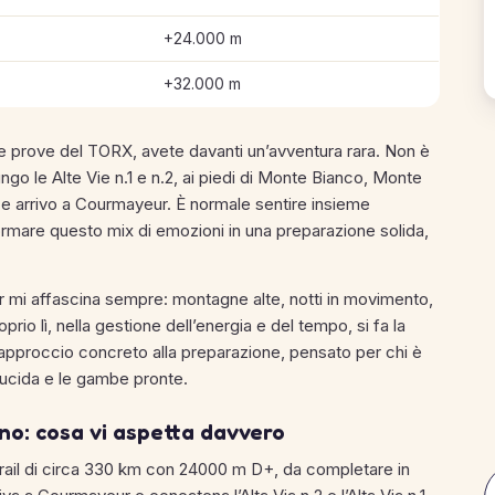
+24.000 m
+32.000 m
lle prove del TORX, avete davanti un’avventura rara. Non è
lungo le Alte Vie n.1 e n.2, ai piedi di Monte Bianco, Monte
e arrivo a Courmayeur. È normale sentire insieme
formare questo mix di emozioni in una preparazione solida,
Tor mi affascina sempre: montagne alte, notti in movimento,
rio lì, nella gestione dell’energia e del tempo, si fa la
 approccio concreto alla preparazione, pensato per chi è
a lucida e le gambe pronte.
no: cosa vi aspetta davvero
rail di circa 330 km con 24000 m D+, da completare in