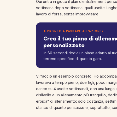
Qui entra in gioco il plan d’entraînement perso
settimana dopo settimana, quali uscite lungh
lavoro di forza, senza improvvisare.
PRONTO A PASSARE ALL'AZIONE?
Crea il tuo piano di allena
personalizzato
In 60 secondi ricevi un piano adatto al tuo l
terreno specifico di questa gara.
Vi faccio un esempio concreto. Ho accompag
lavorava a tempo pieno, due figli, poco margine
carico su 4 uscite settimanali, con una lunga 
dislivello e un allenamento più tranquillo, de
eroica” di allenamento: solo costanza, sett
stanco di quanto pensasse e, soprattutto, senz