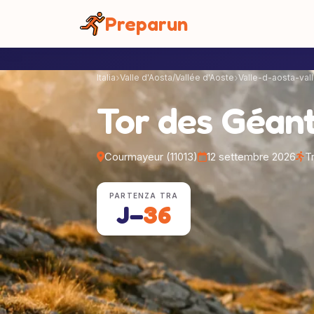
Pannello di gestione dei cookies
Preparun
Italia
Valle d'Aosta/Vallée d'Aoste
Valle-d-aosta-val
Tor des Géan
Courmayeur (11013)
12 settembre 2026
Tr
PARTENZA TRA
J−
36