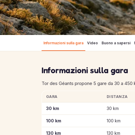
Informazioni sulla gara
Video
Buono a sapersi
Informazioni sulla gara
Tor des Géants propone 5 gare da 30 a 450 k
GARA
DISTANZA
Informazioni chiave sulle gare di Tor des Géa
30 km
30 km
100 km
100 km
130 km
130 km