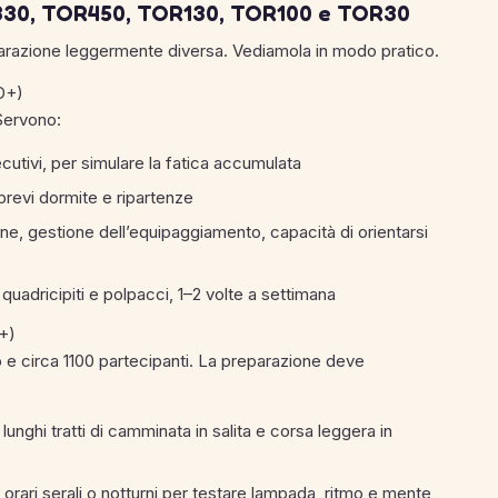
330, TOR450, TOR130, TOR100 e TOR30
parazione leggermente diversa. Vediamola in modo pratico.
D+)
. Servono:
cutivi, per simulare la fatica accumulata
brevi dormite e ripartenze
ne, gestione dell’equipaggiamento, capacità di orientarsi
quadricipiti e polpacci, 1–2 volte a settimana
+)
ro e circa 1100 partecipanti. La preparazione deve
unghi tratti di camminata in salita e corsa leggera in
orari serali o notturni per testare lampada, ritmo e mente