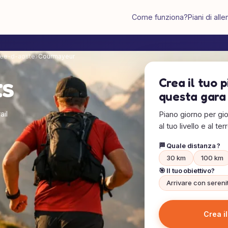
Come funziona?
Piani di al
lee-d-aoste
Courmayeur
ts
Crea il tuo 
questa gara
ail
Piano giorno per gio
al tuo livello e al ter
🏁 Quale distanza ?
30 km
100 km
🎯 Il tuo obiettivo?
Arrivare con sereni
Crea i