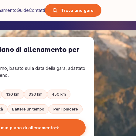
Trova una gara
lenamento
Guide
Contatti
piano di allenamento per
rno, basato sulla data della gara, adattato
reno.
130 km
330 km
450 km
tà
Battere un tempo
Per il piacere
l mio piano di allenamento