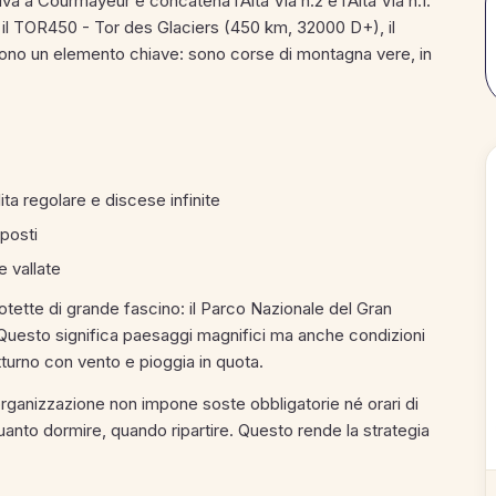
a a Courmayeur e concatena l’Alta Via n.2 e l’Alta Via n.1.
: il TOR450 - Tor des Glaciers (450 km, 32000 D+), il
dono un elemento chiave: sono corse di montagna vere, in
lita regolare e discese infinite
sposti
e vallate
otette di grande fascino: il Parco Nazionale del Gran
 Questo significa paesaggi magnifici ma anche condizioni
otturno con vento e pioggia in quota.
organizzazione non impone soste obbligatorie né orari di
anto dormire, quando ripartire. Questo rende la strategia