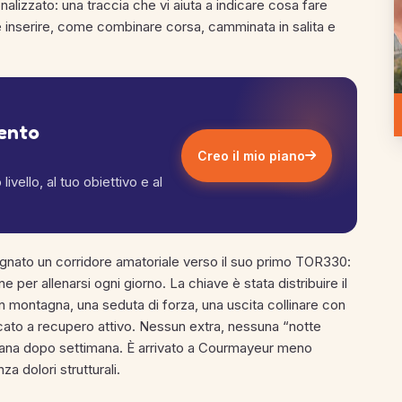
nalizzato: una traccia che vi aiuta a indicare cosa fare
e inserire, come combinare corsa, camminata in salita e
mento
Creo il mio piano
ivello, al tuo obiettivo e al
nato un corridore amatoriale verso il suo primo TOR330:
 per allenarsi ogni giorno. La chiave è stata distribuire il
in montagna, una seduta di forza, una uscita collinare con
dicato a recupero attivo. Nessun extra, nessuna “notte
imana dopo settimana. È arrivato a Courmayeur meno
a dolori strutturali.