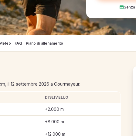
Senza c
Meteo
FAQ
Piano di allenamento
m, il 12 settembre 2026 a Courmayeur.
DISLIVELLO
nts
+2.000 m
+8.000 m
+12.000 m