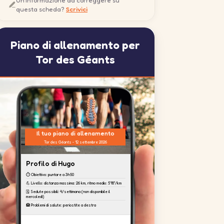
Un'informazione da correggere su
questa scheda?
Scrivici
Piano di allenamento per
Tor des Géants
Il tuo piano di allenamento
Tor des Géants - 12 settembre 2026
Profilo di Hugo
⏱️ Obiettivo: puntare a 3h50
💪 Livello: distanza massima: 26 km, ritmo medio: 5'18''/km
🗓️ Sedute possibili: 4/settimana (non disponibile il
mercoledì)
🏥 Problemi di salute: periostite a destra