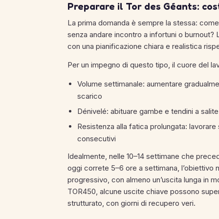
Preparare il Tor des Géants: cos
La prima domanda è sempre la stessa: come
senza andare incontro a infortuni o burnout? L
con una pianificazione chiara e realistica rispe
Per un impegno di questo tipo, il cuore del lav
Volume settimanale: aumentare gradualment
scarico
Dénivelé: abituare gambe e tendini a salit
Resistenza alla fatica prolungata: lavorare
consecutivi
Idealmente, nelle 10–14 settimane che precedon
oggi correte 5–6 ore a settimana, l’obiettivo 
progressivo, con almeno un’uscita lunga in m
TOR450, alcune uscite chiave possono supera
strutturato, con giorni di recupero veri.