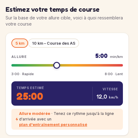
Estimez votre temps de course
Sur la base de votre allure cible, voici à quoi ressemblera
votre course
5 km
10 km – Course des AS
5:00
ALLURE
min/km
3:00 · Rapide
8:00 · Lent
TEMPS ESTIMÉ
VITESSE
25:00
12,0
km/h
Allure modérée
· Tenez ce rythme jusqu'à la ligne
d'arrivée avec un
plan d'entraînement personnalisé