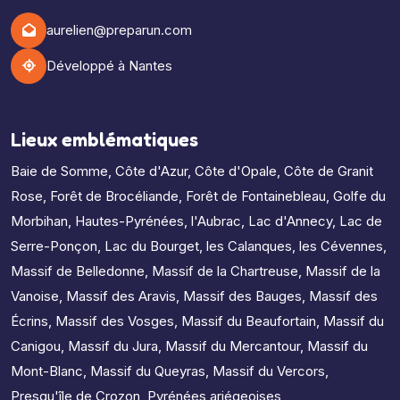
aurelien@preparun.com
Développé à Nantes
Lieux emblématiques
Baie de Somme
,
Côte d'Azur
,
Côte d'Opale
,
Côte de Granit
Rose
,
Forêt de Brocéliande
,
Forêt de Fontainebleau
,
Golfe du
Morbihan
,
Hautes-Pyrénées
,
l'Aubrac
,
Lac d'Annecy
,
Lac de
Serre-Ponçon
,
Lac du Bourget
,
les Calanques
,
les Cévennes
,
Massif de Belledonne
,
Massif de la Chartreuse
,
Massif de la
Vanoise
,
Massif des Aravis
,
Massif des Bauges
,
Massif des
Écrins
,
Massif des Vosges
,
Massif du Beaufortain
,
Massif du
Canigou
,
Massif du Jura
,
Massif du Mercantour
,
Massif du
Mont-Blanc
,
Massif du Queyras
,
Massif du Vercors
,
Presqu'île de Crozon
,
Pyrénées ariégeoises