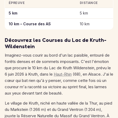
ÉPREUVE
DISTANCE
Informations clés des épreuves de 10 km du Lac de Kruth Wil
5 km
5 km
10 km – Course des AS
10 km
Découvrez les Courses du Lac de Kruth-
Wildenstein
Imaginez-vous courir au bord d'un lac paisible, entouré de
forêts denses et de sommets imposants. C'est l'émotion
que procure le 10 km du Lac de Kruth Wildenstein, prévu le
6 juin 2026 à Kruth, dans le
Haut-Rhin
(68), en Alsace. J'ai le
cœur qui bat rien qu'à y penser, comme cette fois où un
coureur m'a raconté sa victoire au sprint final, les larmes
aux yeux devant tant de beauté.
Le village de Kruth, niché en haute vallée de la Thur, au pied
du Markstein (1 266 m) et du Grand Ventron (1 204 m),
jouxte la Réserve Naturelle du Massif du Grand Ventron. À