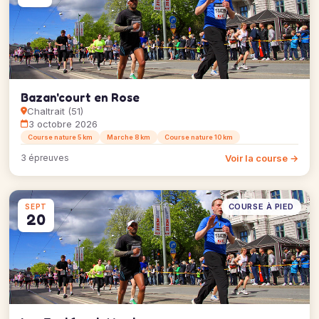
Bazan'court en Rose
Chaltrait (51)
3 octobre 2026
Course nature 5 km
Marche 8 km
Course nature 10 km
Voir la course →
3 épreuves
COURSE À PIED
SEPT
20