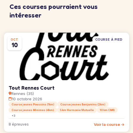
Ces courses pourraient vous
intéresser
COURSE À PIED
OCT
10
Tout Rennes Court
Rennes (35)
10 octobre 2026
Course jeunes Poussins (1km)
Course jeunes Benjamins (2km)
Course jeunes Minimes (4km)
5 km Harmonie Mutuelle
10 km CMB
+3
Voir la course →
8 épreuves