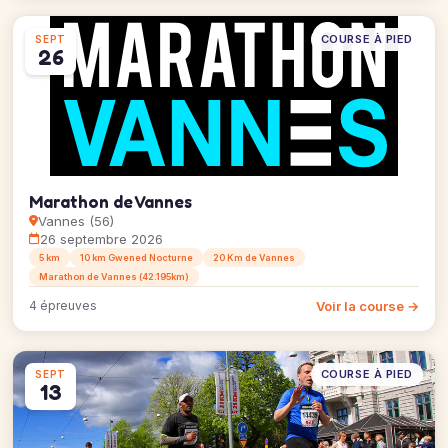
COURSE À PIED
SEPT
26
Marathon de Vannes
Vannes (56)
26 septembre 2026
5 km
10 km Gwened Nocturne
20 Km de Vannes
Marathon de Vannes (42.195km)
Voir la course →
4 épreuves
COURSE À PIED
SEPT
13