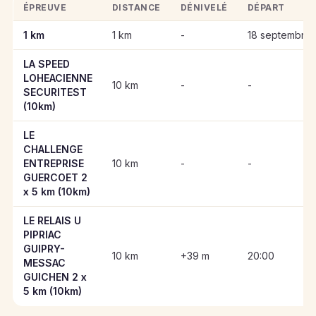
ÉPREUVE
DISTANCE
DÉNIVELÉ
DÉPART
Informations clés des épreuves de LA SPEED LOHEACIENNE
1 km
1 km
-
18 septembre 
LA SPEED
LOHEACIENNE
10 km
-
-
SECURITEST
(10km)
LE
CHALLENGE
ENTREPRISE
10 km
-
-
GUERCOET 2
x 5 km (10km)
LE RELAIS U
PIPRIAC
GUIPRY-
10 km
+39 m
20:00
MESSAC
GUICHEN 2 x
5 km (10km)