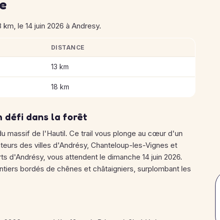
se
8 km, le 14 juin 2026 à Andresy.
DISTANCE
Hautil
13 km
18 km
n défi dans la forêt
u massif de l'Hautil. Ce trail vous plonge au cœur d'un
ateurs des villes d'Andrésy, Chanteloup-les-Vignes et
ts d'Andrésy, vous attendent le dimanche 14 juin 2026.
sentiers bordés de chênes et châtaigniers, surplombant les