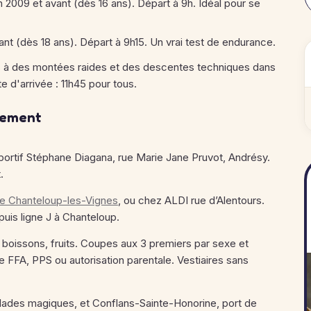
n 2009 et avant (dès 16 ans). Départ à 9h. Idéal pour se
ant (dès 18 ans). Départ à 9h15. Un vrai test de endurance.
s à des montées raides et des descentes techniques dans
 d'arrivée : 11h45 pour tous.
énement
portif Stéphane Diagana, rue Marie Jane Pruvot, Andrésy.
.
 de Chanteloup-les-Vignes
, ou chez ALDI rue d’Alentours.
 puis ligne J à Chanteloup.
u, boissons, fruits. Coupes aux 3 premiers par sexe et
 FFA, PPS ou autorisation parentale. Vestiaires sans
balades magiques, et Conflans-Sainte-Honorine, port de