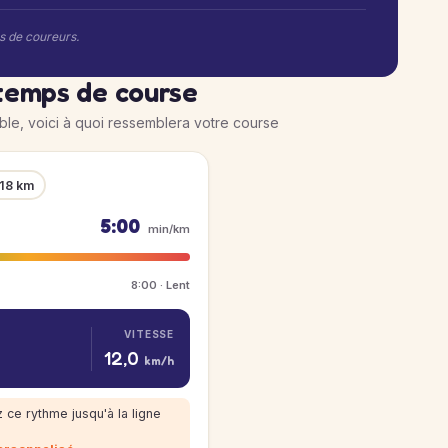
rs de coureurs.
temps de course
ible, voici à quoi ressemblera votre course
 18 km
5:00
min/km
8:00 · Lent
VITESSE
12,0
km/h
 ce rythme jusqu'à la ligne