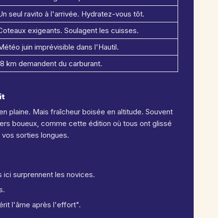
Un seul ravito à l'arrivée. Hydratez-vous tôt.
Coteaux exigeants. Soulagent les cuisses.
Météo juin imprévisible dans l'Hautil.
18 km demandent du carburant.
it
en plaine. Mais fraîcheur boisée en altitude. Souvent
iers boueux, comme cette édition où tous ont glissé
z vos sorties longues.
s ici surprennent les novices.
s.
rit l'âme après l'effort".