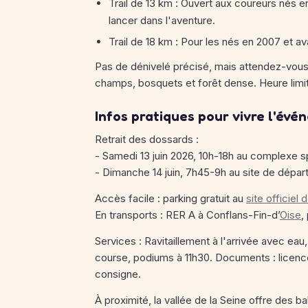
Trail de 13 km : Ouvert aux coureurs nés e
lancer dans l'aventure.
Trail de 18 km : Pour les nés en 2007 et av
Pas de dénivelé précisé, mais attendez-vou
champs, bosquets et forêt dense. Heure limite
Infos pratiques pour vivre l'év
Retrait des dossards :
- Samedi 13 juin 2026, 10h-18h au complexe s
- Dimanche 14 juin, 7h45-9h au site de départ
Accès facile : parking gratuit au
site officiel
En transports : RER A à Conflans-Fin-d’
Oise
,
Services : Ravitaillement à l'arrivée avec ea
course, podiums à 11h30. Documents : licence
consigne.
À proximité, la vallée de la Seine offre des 