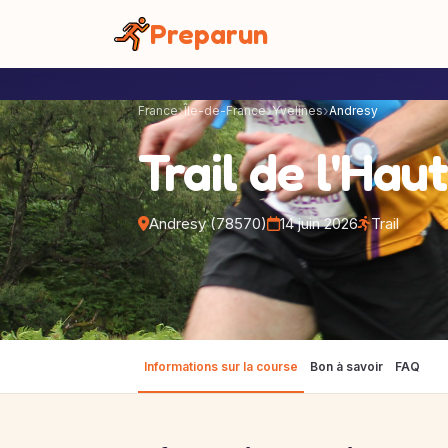
Panneau de gestion des cookies
Preparun
France
Île-de-France
Yvelines
Andresy
Trail de l'Haut
Andresy (78570)
14 juin 2026
Trail
Informations sur la course
Bon à savoir
FAQ