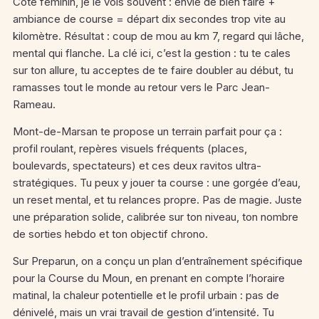
Côté féminin, je le vois souvent : envie de bien faire +
ambiance de course = départ dix secondes trop vite au
kilomètre. Résultat : coup de mou au km 7, regard qui lâche,
mental qui flanche. La clé ici, c’est la gestion : tu te cales
sur ton allure, tu acceptes de te faire doubler au début, tu
ramasses tout le monde au retour vers le Parc Jean-
Rameau.
Mont-de-Marsan te propose un terrain parfait pour ça :
profil roulant, repères visuels fréquents (places,
boulevards, spectateurs) et ces deux ravitos ultra-
stratégiques. Tu peux y jouer ta course : une gorgée d’eau,
un reset mental, et tu relances propre. Pas de magie. Juste
une préparation solide, calibrée sur ton niveau, ton nombre
de sorties hebdo et ton objectif chrono.
Sur Preparun, on a conçu un plan d’entraînement spécifique
pour la Course du Moun, en prenant en compte l’horaire
matinal, la chaleur potentielle et le profil urbain : pas de
dénivelé, mais un vrai travail de gestion d’intensité. Tu