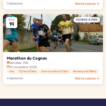
Voir la course →
3 épreuves
COURSE À PIED
NOV
14
Marathon du Cognac
Nercillac (16)
14 novembre 2026
5 km
10,5 km (10.5km)
Semi-marathon (21.1km)
Marathon (42.195km)
Voir la course →
4 épreuves