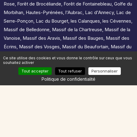
Rose
,
Forêt de Brocéliande
,
Forêt de Fontainebleau
,
Golfe du
Morbihan
,
Hautes-Pyrénées
,
l'Aubrac
,
Lac d'Annecy
,
Lac de
Serre-Ponçon
,
Lac du Bourget
,
les Calanques
,
les Cévennes
,
Massif de Belledonne
,
Massif de la Chartreuse
,
Massif de la
Vanoise
,
Massif des Aravis
,
Massif des Bauges
,
Massif des
Écrins
,
Massif des Vosges
,
Massif du Beaufortain
,
Massif du
Canigou
,
Massif du Jura
,
Massif du Mercantour
,
Massif du
Ce site utilise des cookies et vous donne le contrôle sur ceux que vous
souhaitez activer
Mont-Blanc
,
Massif du Queyras
,
Massif du Vercors
,
Tout accepter
Tout refuser
Personnaliser
Presqu'île de Crozon
,
Pyrénées ariégeoises
Politique de confidentialité
Sélectionnez la région de votre course
Trouver le plan d'entrainement
Auvergne-Rhône-Alpes
Bourgogne-Franche-Comté
Bretagne
Centre-Val de Loire