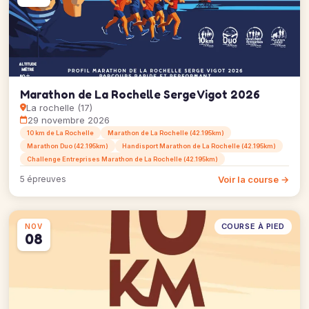
Marathon de La Rochelle Serge Vigot 2026
La rochelle (17)
29 novembre 2026
10 km de La Rochelle
Marathon de La Rochelle (42.195km)
Marathon Duo (42.195km)
Handisport Marathon de La Rochelle (42.195km)
Challenge Entreprises Marathon de La Rochelle (42.195km)
Voir la course →
5 épreuves
COURSE À PIED
NOV
08