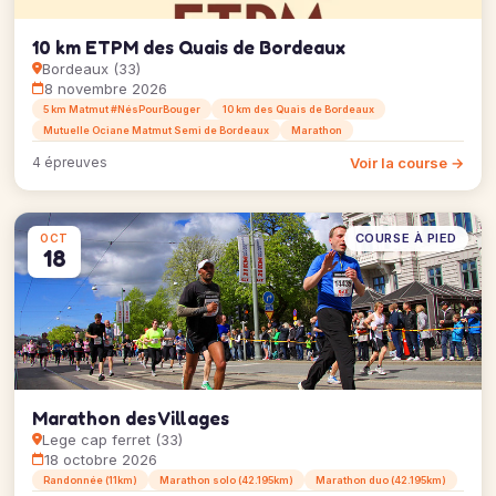
10 km ETPM des Quais de Bordeaux
Bordeaux (33)
8 novembre 2026
5 km Matmut #NésPourBouger
10 km des Quais de Bordeaux
Mutuelle Ociane Matmut Semi de Bordeaux
Marathon
Voir la course →
4 épreuves
COURSE À PIED
OCT
18
Marathon des Villages
Lege cap ferret (33)
18 octobre 2026
Randonnée (11km)
Marathon solo (42.195km)
Marathon duo (42.195km)