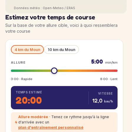
Données météo : Open-Meteo / ERA5
Estimez votre temps de course
Sur la base de votre allure cible, voici à quoi ressemblera
votre course
4 km du Moun
10 km du Moun
5:00
ALLURE
min/km
3:00 · Rapide
8:00 · Lent
TEMPS ESTIMÉ
VITESSE
20:00
12,0
km/h
Allure modérée
· Tenez ce rythme jusqu'à la ligne
d'arrivée avec un
plan d'entraînement personnalisé