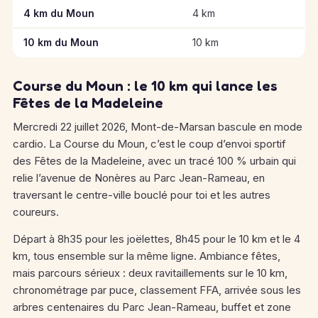
Informations clés des épreuves de Course du Moun
4 km du Moun
4 km
10 km du Moun
10 km
Course du Moun : le 10 km qui lance les
Fêtes de la Madeleine
Mercredi 22 juillet 2026, Mont-de-Marsan bascule en mode
cardio. La Course du Moun, c’est le coup d’envoi sportif
des Fêtes de la Madeleine, avec un tracé 100 % urbain qui
relie l’avenue de Nonères au Parc Jean-Rameau, en
traversant le centre-ville bouclé pour toi et les autres
coureurs.
Départ à 8h35 pour les joëlettes, 8h45 pour le 10 km et le 4
km, tous ensemble sur la même ligne. Ambiance fêtes,
mais parcours sérieux : deux ravitaillements sur le 10 km,
chronométrage par puce, classement FFA, arrivée sous les
arbres centenaires du Parc Jean-Rameau, buffet et zone