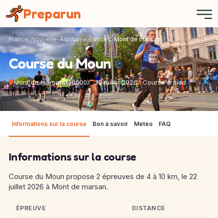
Panneau de gestion des cookies
Preparun
France
Nouvelle-Aquitaine
Landes
Mont de marsan
Course du Moun
Mont de marsan (40000)
22 juillet 2026
Course à pied
Informations sur la course
Bon à savoir
Météo
FAQ
Informations sur la course
Course du Moun propose 2 épreuves de 4 à 10 km, le 22
juillet 2026 à Mont de marsan.
ÉPREUVE
DISTANCE