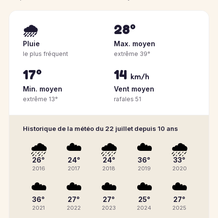
🌧️
28°
Pluie
Max. moyen
le plus fréquent
extrême 39°
17°
14
km/h
Min. moyen
Vent moyen
extrême 13°
rafales 51
Historique de la météo du 22 juillet depuis 10 ans
🌧️
☁️
🌧️
☁️
🌧️
26°
24°
24°
36°
33°
2016
2017
2018
2019
2020
☁️
☁️
☁️
☁️
☁️
36°
27°
27°
25°
27°
2021
2022
2023
2024
2025