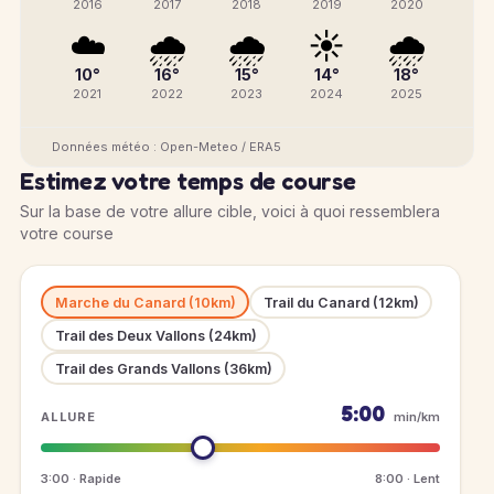
2016
2017
2018
2019
2020
☁️
🌧️
🌧️
☀️
🌧️
10°
16°
15°
14°
18°
2021
2022
2023
2024
2025
Données météo : Open-Meteo / ERA5
Estimez votre temps de course
Sur la base de votre allure cible, voici à quoi ressemblera
votre course
Marche du Canard (10km)
Trail du Canard (12km)
Trail des Deux Vallons (24km)
Trail des Grands Vallons (36km)
5:00
ALLURE
min/km
3:00 · Rapide
8:00 · Lent