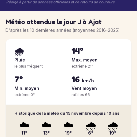
Rédigé à partir de données officielles et de retours de coureurs.
Météo attendue le jour J à Ajat
D'après les 10 dernières années (moyennes 2016–2025)
🌧️
14°
Pluie
Max. moyen
le plus fréquent
extrême 21°
7°
16
km/h
Min. moyen
Vent moyen
extrême 0°
rafales 66
Historique de la météo du 15 novembre depuis 10 ans
☁️
☁️
☁️
🌧️
🌧️
11°
13°
19°
6°
19°