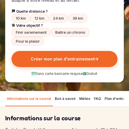
adapté à votre niveau et au terrain.
🏁 Quelle distance ?
10 km
12 km
24 km
36 km
🎯 Votre objectif ?
Finir sereinement
Battre un chrono
Pour le plaisir
Créer mon plan d'entrainement
Sans carte bancaire requise
Gratuit
Informations sur la course
Bon à savoir
Météo
FAQ
Plan d'entrai
Informations sur la course