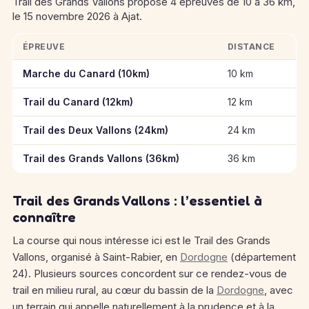
Trail des Grands Vallons propose 4 épreuves de 10 à 36 km,
le 15 novembre 2026 à Ajat.
ÉPREUVE
DISTANCE
Informations clés des épreuves de Trail des Grands Vallons
Marche du Canard (10km)
10 km
Trail du Canard (12km)
12 km
Trail des Deux Vallons (24km)
24 km
Trail des Grands Vallons (36km)
36 km
Trail des Grands Vallons : l’essentiel à
connaître
La course qui nous intéresse ici est le Trail des Grands
Vallons, organisé à Saint-Rabier, en
Dordogne
(département
24). Plusieurs sources concordent sur ce rendez-vous de
trail en milieu rural, au cœur du bassin de la
Dordogne
, avec
un terrain qui appelle naturellement à la prudence et à la