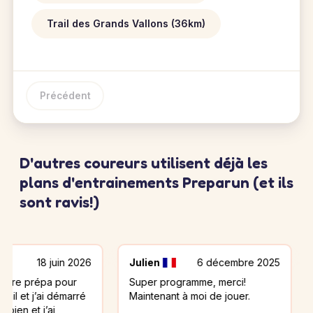
Trail des Grands Vallons (36km)
Précédent
D'autres coureurs utilisent déjà les
plans d'entrainements Preparun (et ils
sont ravis!)
8 juin 2026
Julien
6 décembre 2025
Yannic
épa pour
Super programme, merci!
Je viens
ai démarré
Maintenant à moi de jouer.
. Merci 
’ai
satisfait .